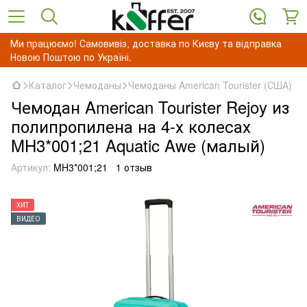
Ми працюємо! Самовивіз, доставка по Києву та відправка
Новою Поштою по Україні.
Каталог
Чемоданы
Чемоданы American Tourister (США)
Чемодан American Tourister Rejoy из
полипропилена на 4-х колесах
MH3*001;21 Aquatic Awe (малый)
Артикул:
MH3*001;21
1 отзыв
ХИТ
ВИДЕО