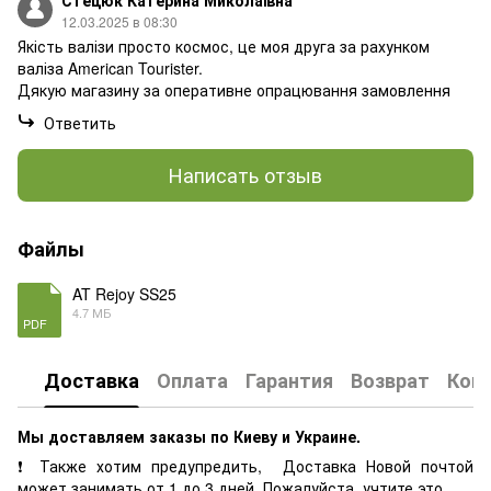
12.03.2025 в 08:30
Якість валізи просто космос, це моя друга за рахунком
валіза American Tourister.
Дякую магазину за оперативне опрацювання замовлення
Ответить
Написать отзыв
Файлы
AT Rejoy SS25
4.7 МБ
PDF
Доставка
Оплата
Гарантия
Возврат
Кон
Мы доставляем заказы по Киеву и Украине.
❗ Также хотим предупредить, Доставка Новой почтой
может занимать от 1 до 3 дней. Пожалуйста, учтите это.