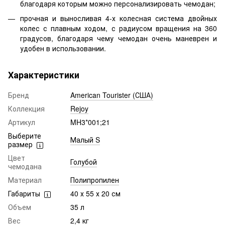
благодаря которым можно персонализировать чемодан;
прочная и выносливая 4-х колесная система двойных
колес с плавным ходом, с радиусом вращения на 360
градусов, благодаря чему чемодан очень маневрен и
удобен в использовании.
Характеристики
Бренд
American Tourister (США)
Коллекция
Rejoy
Артикул
MH3*001;21
Выберите
Малый S
размер
Цвет
Голубой
чемодана
Материал
Полипропилен
Габариты
40 х 55 х 20 см
Объем
35 л
Вес
2,4 кг