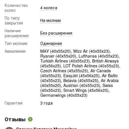
Количество
4 колеса
колес
По типу
На молнии
закрытия
Наличие
Без расширения
расширения
Тип молнии
Одинарная
Авиалинии
МАУ (40х55х20), Wizz Air (40х55х23),
Ryanair (40х55х20), Lufthansa (40х55х23),
Turkish Airlines (40x55x23), British Airways
(45x56x25), LOT Polish Airlines (40x55x23),
Czech Airlines (45x55x25), Air Canada
(40x55x23), EasyJet (45х56х25), Air Baltic
(40x55x23), Belavia (40х55х25), Air Arabia
(40х55х20), Austrian (40x55x23), Swiss
(40x55x23), Smart Wings (45x56x25),
Germanwings (40x55x23)
Гарантия
3 года
Отзывы
1
Стецюк Катерина Миколаївна