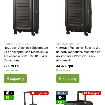
Артикул: Vt313185.01
Артикул: Vt601291
Чемодан Victorinox Spectra 2.0
Чемодан Victorinox Spectra 2.0
из поликарбоната Macrolon на
из поликарбоната Macrolon на
4-х колесах Vt313185.01 Black
4-х колесах Vt601291 Black
(большой)
(большой)
22 079 грн
33 374 грн
В наличии
В наличии
В корзину
В корзину
Подарок
Подарок
6
ВИДЕО
7
6
7