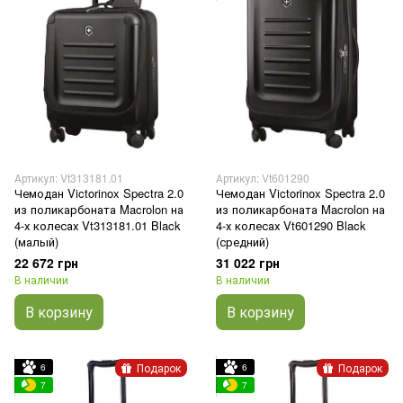
Артикул: Vt313181.01
Артикул: Vt601290
Чемодан Victorinox Spectra 2.0
Чемодан Victorinox Spectra 2.0
из поликарбоната Macrolon на
из поликарбоната Macrolon на
4-х колесах Vt313181.01 Black
4-х колесах Vt601290 Black
(малый)
(средний)
22 672 грн
31 022 грн
В наличии
В наличии
В корзину
В корзину
Подарок
Подарок
6
6
7
7