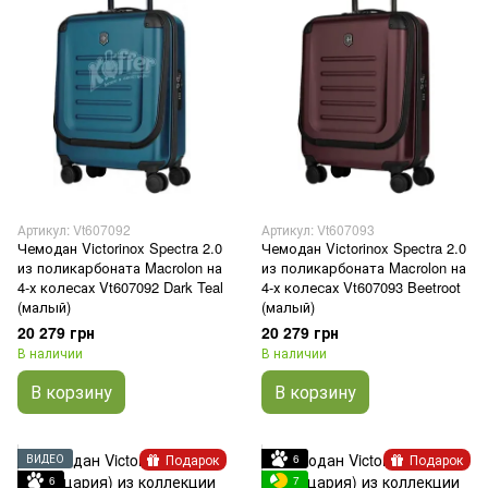
Артикул: Vt607092
Артикул: Vt607093
Чемодан Victorinox Spectra 2.0
Чемодан Victorinox Spectra 2.0
из поликарбоната Macrolon на
из поликарбоната Macrolon на
4-х колесах Vt607092 Dark Teal
4-х колесах Vt607093 Beetroot
(малый)
(малый)
20 279 грн
20 279 грн
В наличии
В наличии
В корзину
В корзину
Подарок
Подарок
ВИДЕО
6
6
7