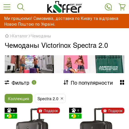
Ми працюємо! Самовивіз, доставка по Києву та відправка
Новою Поштою по Україні.
Каталог
Чемоданы
Чемоданы Victorinox Spectra 2.0
Фильтр
По популярности
1
Коллекция
Spectra 2.0
Подарок
Подарок
6
6
7
7