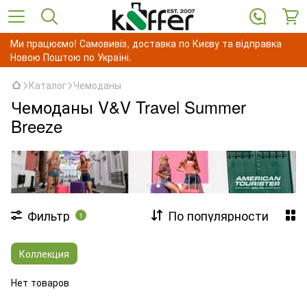
Ми працюємо! Самовивіз, доставка по Києву та відправка
Новою Поштою по Україні.
Каталог
Чемоданы
Чемоданы V&V Travel Summer
Breeze
Фильтр
По популярности
1
Коллекция
Нет товаров