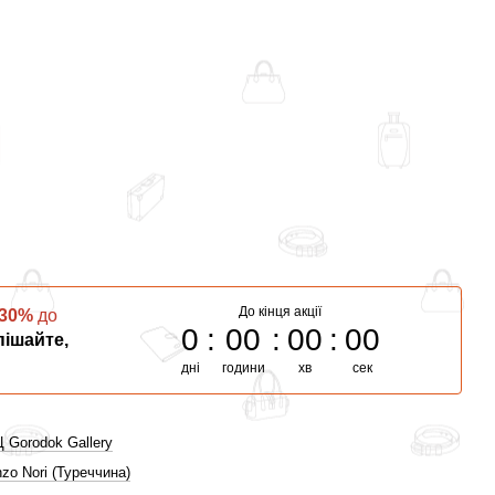
До кінця акції
30%
до
0
00
00
00
ішайте,
дні
години
хв
сек
 Gorodok Gallery
zo Nori (Туреччина)