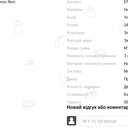
nzo Nori.
Артикул
E
Матеріал
На
Колір
Ч
Розмір
24
Фурнітура
Зо
Фактура шкіри
Зе
Форма сумки
М
Наявність плічового ременя
З
Матеріал плечового ременя
На
Застібка
Ме
Декор
П
Кількість відділень
Д
Особливості
Бе
Гарантія
50
Новий відгук або комента