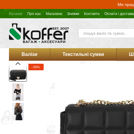
Перейти до основного контенту
Ми прац
Каталог
Про нас
Магазини
Знижки
Контакти
Оплата і доставк
Оферта магазину Koffer.UA
Валізи
Текстильні сумки
Ш
−30%