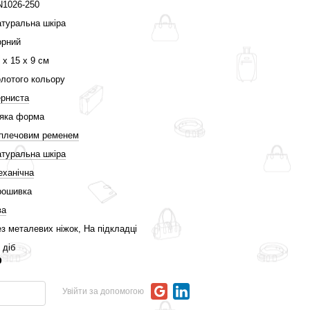
N1026-250
туральна шкіра
орний
 х 15 х 9 см
лотого кольору
рниста
'яка форма
 плечовим ременем
туральна шкіра
ханічна
рошивка
ва
з металевих ніжок, На підкладці
 діб
р
Увійти за допомогою