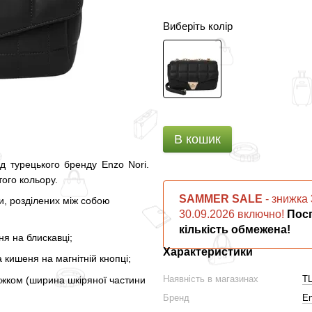
Виберіть колір
В кошик
 турецького бренду Enzo Nori.
того кольору.
SAMMER SALE
- знижка
ли, розділених між собою
30.09.2026 включно!
Посп
кількість обмежена!
я на блискавці;
Характеристики
а кишеня на магнітній кнопці;
Наявність в магазинах
ТЦ
южком (ширина шкіряної частини
Бренд
En