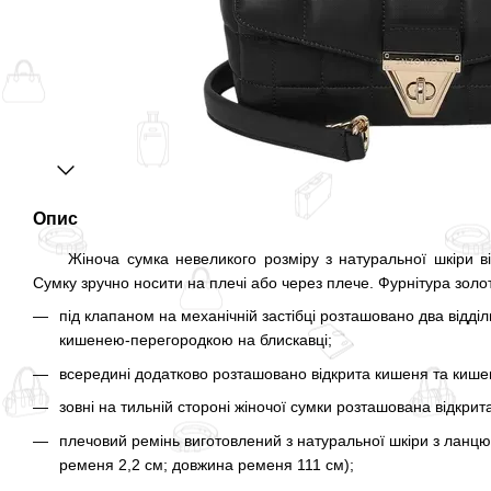
Опис
Жіноча сумка невеликого розміру з натуральної шкіри від
Сумку зручно носити на плечі або через плече. Фурнітура золо
під клапаном на механічній застібці розташовано два відді
кишенею-перегородкою на блискавці;
всередині додатково розташовано відкрита кишеня та кишен
зовні на тильній стороні жіночої сумки розташована відкрит
плечовий ремінь виготовлений з натуральної шкіри з ланц
ременя 2,2 см; довжина ременя 111 см);