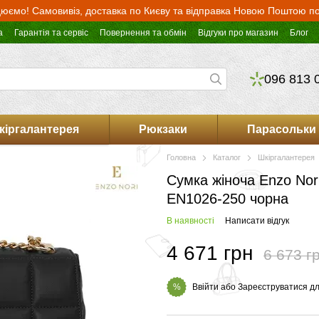
юємо! Самовивіз, доставка по Києву та відправка Новою Поштою по 
а
Гарантія та сервіс
Повернення та обмін
Відгуки про магазин
Блог
096 813 
кіргалантерея
Рюкзаки
Парасольки
Головна
Каталог
Шкіргалантерея
Сумка жіноча Enzo Nori
EN1026-250 чорна
В наявності
Написати відгук
4 671 грн
6 673 г
Ввійти
або
Зареєструватися
дл
%