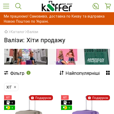
Ми працюємо! Самовивіз, доставка по Києву та відправка
Новою Поштою по Україні.
Каталог
Валізи
Валізи: Хіти продажу
Фільтр
Найпопулярніші
1
ХІТ
Подарунок
Подарунок
ХІТ
ХІТ
4
4
4
4