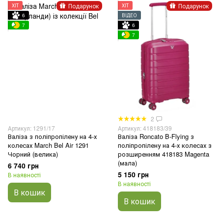
Подарунок
Подарунок
ХІТ
ХІТ
6
ВІДЕО
7
6
7
2
Артикул: 1291/17
Артикул: 418183/39
Валіза з поліпропілену на 4-х
Валіза Roncato B-Flying з
колесах March Bel Air 1291
поліпропілену на 4-х колесах з
Чорний (велика)
розширенням 418183 Magenta
(мала)
6 740 грн
5 150 грн
В наявності
В наявності
В кошик
В кошик