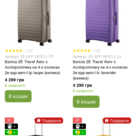
1
1
Артикул: 2E-SPP-AERO-L-TP
Артикул: 2E-SPP-AERO-L-LV
Валіза 2E Travel Aero з
Валіза 2E Travel Aero з
поліпропілену на 4-х колесах
поліпропілену на 4-х колесах
2e-spp-aero-l-tp taupe (велика)
2e-spp-aero-l-lv lavender
(велика)
4 299 грн
4 299 грн
В наявності
В наявності
В кошик
В кошик
Подарунок
Подарунок
ХІТ
ХІТ
4
4
4
4