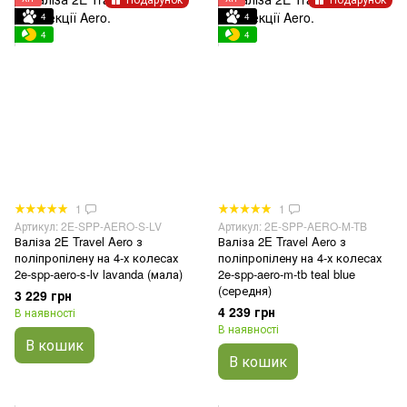
4
4
4
4
1
1
Артикул: 2E-SPP-AERO-S-LV
Артикул: 2E-SPP-AERO-M-TB
Валіза 2E Travel Aero з
Валіза 2E Travel Aero з
поліпропілену на 4-х колесах
поліпропілену на 4-х колесах
2e-spp-aero-s-lv lavanda (мала)
2e-spp-aero-m-tb teal blue
(середня)
3 229 грн
4 239 грн
В наявності
В наявності
В кошик
В кошик