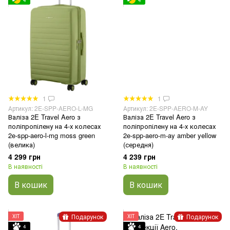
4
4
1
1
Артикул: 2E-SPP-AERO-L-MG
Артикул: 2E-SPP-AERO-M-AY
Валіза 2E Travel Aero з
Валіза 2E Travel Aero з
поліпропілену на 4-х колесах
поліпропілену на 4-х колесах
2e-spp-aero-l-mg moss green
2e-spp-aero-m-ay amber yellow
(велика)
(середня)
4 299 грн
4 239 грн
В наявності
В наявності
В кошик
В кошик
Подарунок
Подарунок
ХІТ
ХІТ
4
4