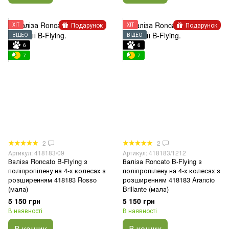
Подарунок
Подарунок
ХІТ
ХІТ
ВІДЕО
ВІДЕО
6
6
7
7
2
2
Артикул: 418183/09
Артикул: 418183/1212
Валіза Roncato B-Flying з
Валіза Roncato B-Flying з
поліпропілену на 4-х колесах з
поліпропілену на 4-х колесах з
розширенням 418183 Rosso
розширенням 418183 Arancio
(мала)
Brillante (мала)
5 150 грн
5 150 грн
В наявності
В наявності
В кошик
В кошик