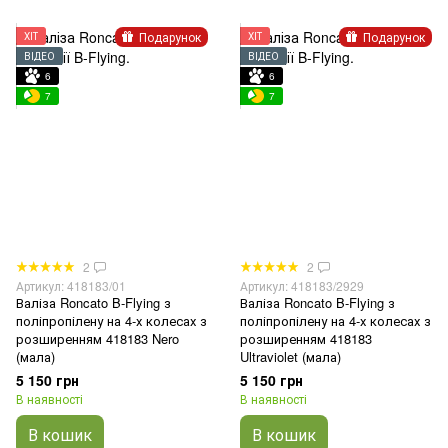
Подарунок
Подарунок
ХІТ
ХІТ
ВІДЕО
ВІДЕО
6
6
7
7
2
2
Артикул: 418183/01
Артикул: 418183/2929
Валіза Roncato B-Flying з
Валіза Roncato B-Flying з
поліпропілену на 4-х колесах з
поліпропілену на 4-х колесах з
розширенням 418183 Nero
розширенням 418183
(мала)
Ultraviolet (мала)
5 150 грн
5 150 грн
В наявності
В наявності
В кошик
В кошик