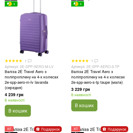
4
4
1
1
Артикул: 2E-SPP-AERO-M-LV
Артикул: 2E-SPP-AERO-S-TP
Валіза 2E Travel Aero з
Валіза 2E Travel Aero з
поліпропілену на 4-х колесах
поліпропілену на 4-х колесах
2e-spp-aero-m-lv lavanda
2e-spp-aero-s-tp taupe (мала)
(середня)
3 229 грн
4 239 грн
В наявності
В наявності
В кошик
В кошик
Подарунок
Подарунок
ХІТ
ХІТ