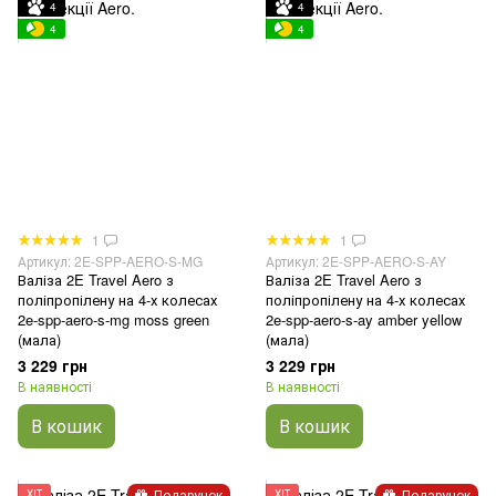
4
4
4
4
1
1
Артикул: 2E-SPP-AERO-S-MG
Артикул: 2E-SPP-AERO-S-AY
Валіза 2E Travel Aero з
Валіза 2E Travel Aero з
поліпропілену на 4-х колесах
поліпропілену на 4-х колесах
2e-spp-aero-s-mg moss green
2e-spp-aero-s-ay amber yellow
(мала)
(мала)
3 229 грн
3 229 грн
В наявності
В наявності
В кошик
В кошик
Подарунок
Подарунок
ХІТ
ХІТ