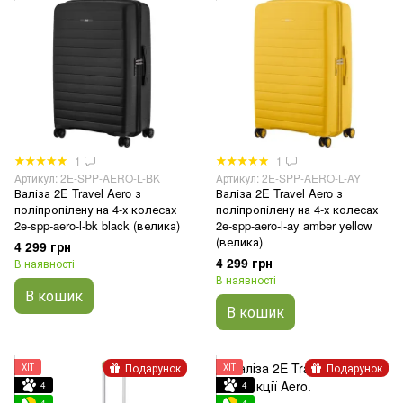
1
1
Артикул: 2E-SPP-AERO-L-BK
Артикул: 2E-SPP-AERO-L-AY
Валіза 2E Travel Aero з
Валіза 2E Travel Aero з
поліпропілену на 4-х колесах
поліпропілену на 4-х колесах
2e-spp-aero-l-bk black (велика)
2e-spp-aero-l-ay amber yellow
(велика)
4 299 грн
4 299 грн
В наявності
В наявності
В кошик
В кошик
Подарунок
Подарунок
ХІТ
ХІТ
4
4