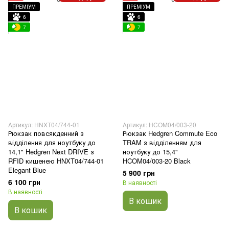
ПРЕМІУМ
ПРЕМІУМ
6
6
7
7
Артикул: HNXT04/744-01
Артикул: HCOM04/003-20
Рюкзак повсякденний з
Рюкзак Hedgren Commute Eco
відділення для ноутбуку до
TRAM з відділенням для
14,1" Hedgren Next DRIVE з
ноутбуку до 15,4"
RFID кишенею HNXT04/744-01
HCOM04/003-20 Black
Elegant Blue
5 900 грн
6 100 грн
В наявності
В наявності
В кошик
В кошик