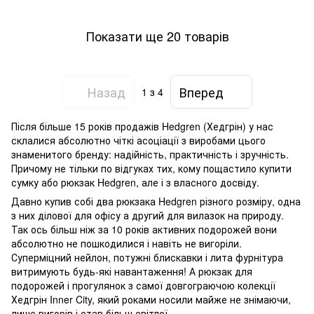
Показати ще 20 товарів
Назад
Вперед
1
з 4
Після більше 15 років продажів Hedgren (Хедгрін) у нас
склалися абсолютно чіткі асоціації з виробами цього
знаменитого бренду: надійність, практичність і зручність.
Причому не тільки по відгуках тих, кому пощастило купити
сумку або рюкзак Hedgren, але і з власного досвіду.
Давно купив собі два рюкзака Hedgren різного розміру, одна
з них ділової для офісу а другий для вилазок на природу.
Так ось більш ніж за 10 років активних подорожей вони
абсолютно не пошкодилися і навіть не вигоріли.
Суперміцний нейлон, потужні блискавки і лита фурнітура
витримують будь-які навантаження! А рюкзак для
подорожей і прогулянок з самої довгограючою колекції
Хедгрін Inner City, який роками носили майже не знімаючи,
лише вигорів і став більш світлої.