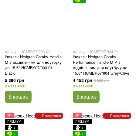
Артикул: HCMBY07/003-01
Артикул: HCMBP07/904-01
Рюкзак Hedgren Comby Handle
Рюкзак Hedgren Comby
M з відділенням для ноутбуку
Performance Handle M P з
до 15,6" HCMBY07/003-01
відділенням для ноутбуку до
Black
15,6" HCMBP07/904 Grey/Olive
5 390 грн
4 452 грн
6 360 грн
В наявності
В наявності
В кошик
В кошик
Подарунок
Подарунок
ХІТ
ХІТ
ПРЕМІУМ
ПРЕМІУМ
6
6
7
7