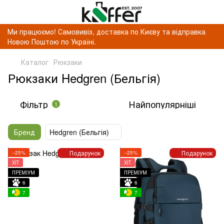
Ми працюємо! Самовивіз, доставка по Києву та відправка
Новою Поштою по Україні.
Каталог
Рюкзаки
Рюкзаки Hedgren (Бельгія)
Фільтр
Найпопулярніші
1
Бренд
Hedgren (Бельгія)
Подарунок
Подарунок
−25%
−25%
ХІТ
ХІТ
ПРЕМІУМ
ПРЕМІУМ
6
6
7
7