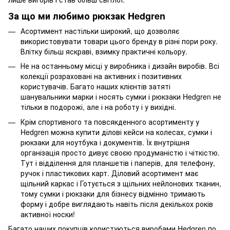
За що ми любимо рюкзак Hedgren
Асортимент настільки широкий, що дозволяє
використовувати товари цього бренду в різні пори року.
Влітку більш яскраві, взимку практичні кольору.
Не на останньому місці у виробника і дизайн виробів. Всі
колекції розраховані на активних і позитивних
користувачів. Багато наших клієнтів затяті
шанувальники марки і носять сумки і рюкзаки Hedgren не
тільки в подорожі, але і на роботу і у вихідні.
Крім спортивного та повсякденного асортименту у
Hedgren можна купити ділові кейси на колесах, сумки і
рюкзаки для ноутбука і документів. Їх внутрішня
організація просто дивує своєю продуманістю і чіткістю.
Тут і відділення для планшетів і паперів, для телефону,
ручок і пластикових карт. Діловий асортимент має
щільний каркас і Готується з щільних нейлонових тканин,
тому сумки і рюкзаки для бізнесу відмінно тримають
форму і добре виглядають навіть після декількох років
активної носки!
Багато наших покупців користуються виробами Hedgren по