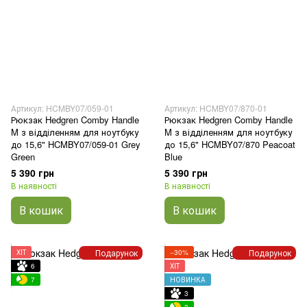
Артикул: HCMBY07/059-01
Артикул: HCMBY07/870-01
Рюкзак Hedgren Comby Handle
Рюкзак Hedgren Comby Handle
M з відділенням для ноутбуку
M з відділенням для ноутбуку
до 15,6" HCMBY07/059-01 Grey
до 15,6" HCMBY07/870 Peacoat
Green
Blue
5 390 грн
5 390 грн
В наявності
В наявності
В кошик
В кошик
Подарунок
Подарунок
ХІТ
−30%
6
ХІТ
7
НОВИНКА
3
3