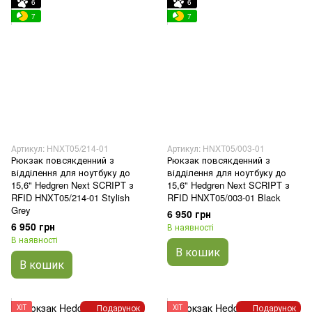
6
6
7
7
Артикул: HNXT05/214-01
Артикул: HNXT05/003-01
Рюкзак повсякденний з
Рюкзак повсякденний з
відділення для ноутбуку до
відділення для ноутбуку до
15,6" Hedgren Next SCRIPT з
15,6" Hedgren Next SCRIPT з
RFID HNXT05/214-01 Stylish
RFID HNXT05/003-01 Black
Grey
6 950 грн
6 950 грн
В наявності
В наявності
В кошик
В кошик
Подарунок
Подарунок
ХІТ
ХІТ