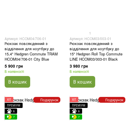
1
Артикул: HCOM04/706-01
Артикул: HCOM03/003-01
Рюкзак повсякденний з
Рюкзак повсякденний з
відділення для ноутбуку до
відділення для ноутбуку до
15,4" Hedgren Commute TRAM
15" Hedgren Roll Top Commute
HCOM04/706-01 City Blue
LINE HCOM03/003-01 Black
5 900 грн
3 980 грн
В наявності
В наявності
В кошик
В кошик
Подарунок
Подарунок
ХІТ
ХІТ
ПРЕМІУМ
ПРЕМІУМ
6
6
7
7