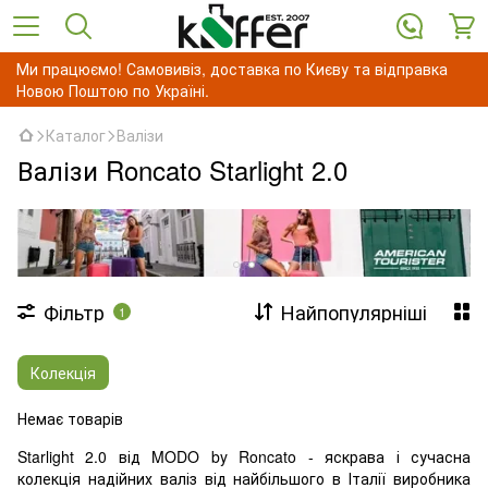
Ми працюємо! Самовивіз, доставка по Києву та відправка
Новою Поштою по Україні.
Каталог
Валізи
Валізи Roncato Starlight 2.0
Фільтр
Найпопулярніші
1
Колекція
Немає товарів
Starlight 2.0 від MODO by Roncato - яскрава і сучасна
колекція надійних валіз від найбільшого в Італії виробника