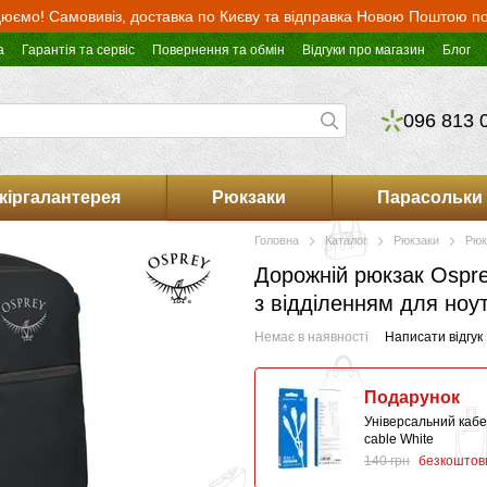
юємо! Самовивіз, доставка по Києву та відправка Новою Поштою по 
а
Гарантія та сервіс
Повернення та обмін
Відгуки про магазин
Блог
096 813 
кіргалантерея
Рюкзаки
Парасольки
Головна
Каталог
Рюкзаки
Рюк
Дорожній рюкзак Osprey
з відділенням для ноу
Немає в наявності
Написати відгук
Подарунок
Універсальний кабел
сable White
140 грн
безкоштов