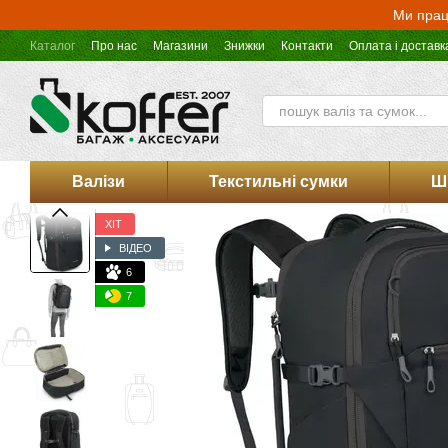
Перейти до основного контенту
Ми прац
Каталог
Про нас
Магазини
Знижки
Контакти
Оплата і доставк
Оферта магазину Koffer.UA
Валізи
Текстильні сумки
Ш
ХІТ
ВІДЕО
6
7