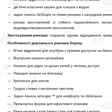
дві бічні еластичні кишені для пляшок з водою
задня панель AirScape та лямки рюкзака з нагрудним рем
рюкзак виготовлений зі стійкого переробленого матер
водовідштовхувальним просоченням.
Застосування рюкзака:
подорожі, туризм, відрядження, тривал
Особливості дорожнього рюкзака Osprey:
М'яке відділення для ноутбука з прямим доступом на блиск
Внутрішня кишеня-органайзер
Кишеня для рідин та цінних речей у легкому доступі
Передня кишеня на блискавці
Кріплення для ключів
Грудна стяжка з екстреним свистком
Задня панель airscape ™ для комфорту та облягання
Прямокутна форма для ефективної упаковки
Бічна кишеня з еластичної сітки для пляшки з водою