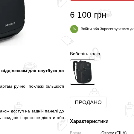
6 100 грн
Ввійти
або
Зареєструватися
дл
%
Виберіть колір
з відділенням для ноутбука до
артам ручної поклажі більшості
ПРОДАНО
акож доступ на задній панелі до
ь швидше і простіше дістати або
Характеристики
Бренд
Osprey (США)