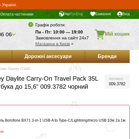
Україні.
Укр
Рус
Eng
Бажання
Вхід
Оплата частинами
Графік роботи:
Пн - Пт: 10:00 — 19:00
06 06
Мій кошик
Замовлення на сайті 24х7
Магазини в Києві
»
Дорожні аксесуари
Бренди
заки Osprey (США)
 Daylite Carry-On Travel Pack 35L
Артикул
009.3782
тбука до 15,6" 009.3782 чорний
ь Borofone BX71 3-in-1 USB-A to Type-C/Lightning/micro USB 10w 2a 1м
но