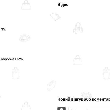
Відео
 35
:
м, обробка DWR
Новий відгук або комента