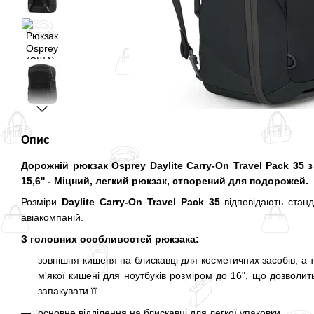
Опис
Дорожній рюкзак Osprey Daylite Carry-On Travel Pack 35 
15,6'' - Міцний, легкий рюкзак, створений для подорожей.
Розміри
Daylite Carry-On Travel Pack 35
відповідають станд
авіакомпаній.
З головних особливостей рюкзака:
зовнішня кишеня на блискавці для косметичних засобів, а т
м'якої кишені для ноутбуків розміром до 16", що дозволит
запакувати її.
основне відділення на блискавці для легкої упаковки