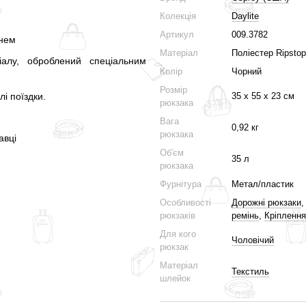
Колекція
Daylite
Артикул
009.3782
енем
Матеріал
Поліестер Ripstop
іалу, оброблений спеціальним
Колір
Чорний
Розмір
35 х 55 х 23 см
і поїздки.
рюкзака
Вага
0,92 кг
рюкзака
авці
Об'єм
35 л
рюкзака
Фурнітура
Метал/пластик
Особливості
Дорожні рюкзаки
рюкзаків
ремінь
,
Кріплення
Для кого
Чоловічий
рюкзак
Матеріал
Текстиль
шлейок