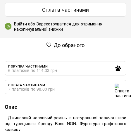
Оплата частинами
Ввійти
або
Зареєструватися
для отримання
%
накопичувальної знижки
До обраного
ПОКУПКА ЧАСТИНАМИ
6 платежів по 114.33 грн
ОПЛАТА ЧАСТИНАМИ
7 платежів по 98.00 грн
Опис
Джинсовий чоловічий ремінь із натуральної телячої шкіри
від турецького бренду Bond NON. Фурнітура графітового
кольору.