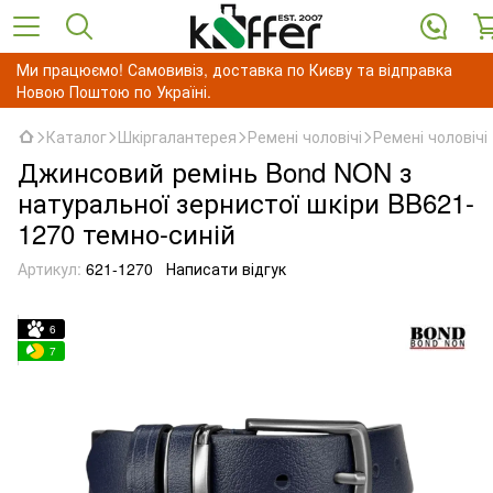
Ми працюємо! Самовивіз, доставка по Києву та відправка
Новою Поштою по Україні.
Каталог
Шкіргалантерея
Ремені чоловічі
Ремені чоловіч
Джинсовий ремінь Bond NON з
натуральної зернистої шкіри BB621-
1270 темно-синій
Артикул:
621-1270
Написати відгук
6
7