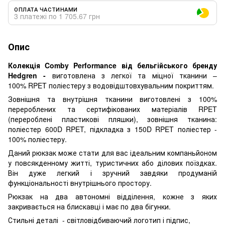
ОПЛАТА ЧАСТИНАМИ
3 платежі по 1 705.67 грн
Опис
Колекція Comby Performance
від бельгійського бренду
Hedgren -
виготовлена з легкої та міцної тканини –
100% RPET поліестеру з водовідштовхувальним покриттям.
Зовнішня та внутрішня тканини виготовлені з 100%
перероблених та сертифікованих матеріалів RPET
(перероблені пластикові пляшки), зовнішня тканина:
поліестер 600D RPET, підкладка з 150D RPET поліестер -
100% поліестеру.
Даний рюкзак може стати для вас ідеальним компаньйоном
у повсякденному житті, туристичних або ділових поїздках.
Він дуже легкий і зручний завдяки продуманій
функціональності внутрішнього простору.
Рюкзак на два автономні відділення, кожне з яких
закривається на блискавці і має по два бігунки.
Стильні деталі - світловідбиваючий логотип і підпис,