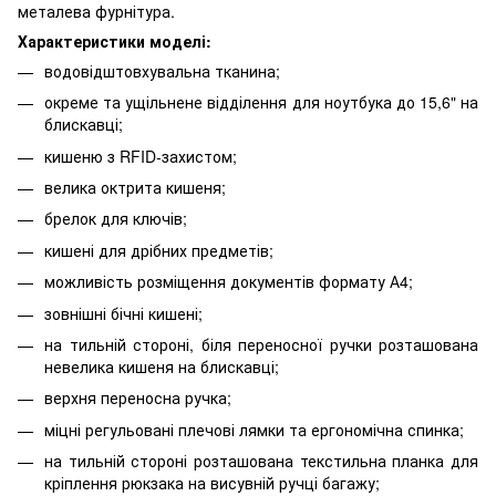
металева фурнітура.
Характеристики моделі:
водовідштовхувальна тканина;
окреме та ущільнене відділення для ноутбука до 15,6" на
блискавці;
кишеню з RFID-захистом;
велика октрита кишеня;
брелок для ключів;
кишені для дрібних предметів;
можливість розміщення документів формату А4;
зовнішні бічні кишені;
на тильній стороні, біля переносної ручки розташована
невелика кишеня на блискавці;
верхня переносна ручка;
міцні регульовані плечові лямки та ергономічна спинка;
на тильній стороні розташована текстильна планка для
кріплення рюкзака на висувній ручці багажу;