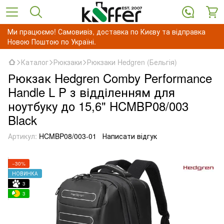
Ми працюємо! Самовивіз, доставка по Києву та відправка
Новою Поштою по Україні.
Каталог
Рюкзаки
Рюкзаки Hedgren (Бельгія)
Рюкзак Hedgren Comby Performance
Handle L P з відділенням для
ноутбуку до 15,6" HCMBP08/003
Black
Артикул:
HCMBP08/003-01
Написати відгук
−30%
НОВИНКА
3
3