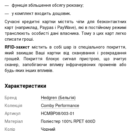
функція збільшення обсягу рюкзаку;
у комплект входить дощовик.
Сучасні кредитні картки містять чіпи для безконтактних
карт (наприклад, Paypas і PayWave), які в постійному режимі
транслюють особисті дані власника. Тому з цих карт легко
списати гроші.
RFID-захист
містить в собі шар із спеціального покриття,
який захищає Ваші картки від сканування і розкрадання
грошей. Покриття блокує сигнал пристрою, що зчитує
сканер, запобігаючи впливу інфрачервоних променів або
будь-яких інших впливів.
Характеристики
Бренд
Hedgren (Бельгія)
Колекція
Comby Performance
Артикул
HCMBP08/003-01
Матеріал
Поліестер 100% RPET 600D
Колір
Чорний