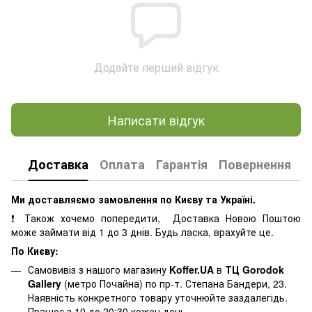
Додайте перший відгук
Написати відгук
Доставка
Оплата
Гарантія
Повернення
К
Ми доставляємо замовлення по Києву та Україні.
❗ Також хочемо попередити, Доставка Новою Поштою
може займати від 1 до 3 днів. Будь ласка, врахуйте це.
По Києву:
Самовивіз з нашого магазину
Koffer.UA
в
ТЦ Gorodok
Gallery
(метро Почайна) по пр-т. Степана Бандери, 23.
Наявність конкретного товару уточнюйте заздалегідь.
Працює з 10 до 20:30 кожен день.