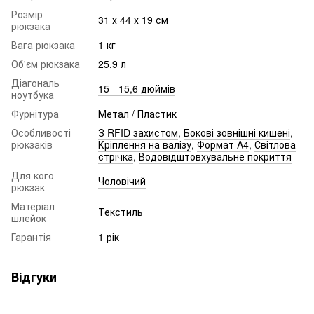
Розмір
31 х 44 х 19 см
рюкзака
Вага рюкзака
1 кг
Об'єм рюкзака
25,9 л
Діагональ
15 - 15,6 дюймів
ноутбука
Фурнітура
Метал / Пластик
Особливості
З RFID захистом
,
Бокові зовнішні кишені
,
рюкзаків
Кріплення на валізу
,
Формат A4
,
Світлова
стрічка
,
Водовідштовхувальне покриття
Для кого
Чоловічий
рюкзак
Матеріал
Текстиль
шлейок
Гарантія
1 рік
Відгуки