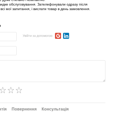
швидке обслуговування. Зателефонували одразу після
всі мої запитання, і вислати товар в день замовлення.
р
Увійти за допомогою
нтія
Повернення
Консультація