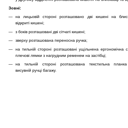
Зовні:
на лицьовій стороні розташовано дві кишені на блис
відкриті кишені;
з боків розташовані дві сітчаті кишені;
зверху розташована переносна ручка;
на тильній стороні розташовані ущільнена ергономічна с
плечові лямки з нагрудним ременем на застібці;
на тильній стороні розташована текстильна планк
висувній ручці багажу.