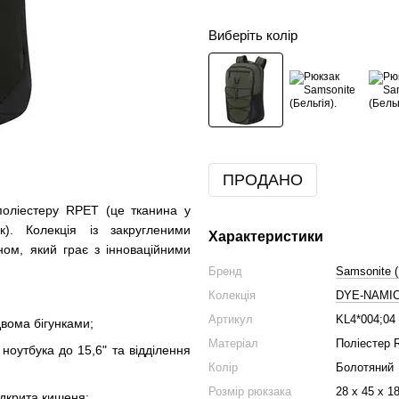
Виберіть колір
ПРОДАНО
поліестеру RPET (це тканина у
к). Колекція із закругленими
Характеристики
ном, який грає з інноваційними
Бренд
Samsonite (
Колекція
DYE-NAMI
Артикул
KL4*004;04
двома бігунками;
Матеріал
Поліестер
оутбука до 15,6" та відділення
Колір
Болотяний
Розмір рюкзака
28 x 45 x 1
ідкрита кишеня;