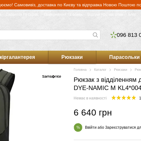
юємо! Самовивіз, доставка по Києву та відправка Новою Поштою по 
а
Гарантія та сервіс
Повернення та обмін
Відгуки про магазин
Блог
096 813 
кіргалантерея
Рюкзаки
Парасольки
Головна
Каталог
Рюкзаки
Рюк
Рюкзак з відділенням 
DYE-NAMIC M KL4*004 
Немає в наявності
1
6 640 грн
Ввійти
або
Зареєструватися
дл
%