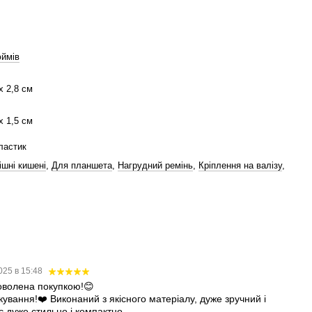
юймів
x 2,8 см
x 1,5 см
ластик
ішні кишені
,
Для планшета
,
Нагрудний ремінь
,
Кріплення на валізу
,
025 в 15:48
оволена покупкою!😊
кування!❤️ Виконаний з якісного матеріалу, дуже зручний і
 дуже стильно і компактно.