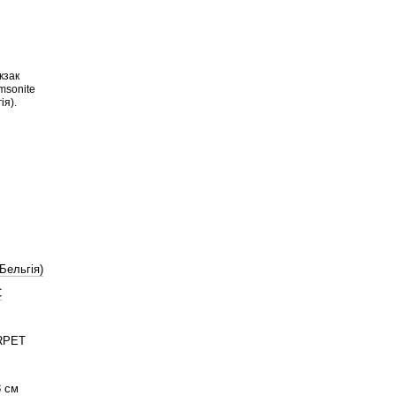
Бельгія)
C
 RPET
8 см