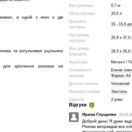
Вага рюкзака
0,7 кг
Об'єм рюкзака
20,5 л
кавках, в одній з яких є дві
Діагональ
15 - 15,6 д
ноутбука
Max розмір
25,9 x 37,5 
ноутбука
Max розмір
пинка та регульовані ущільнені
18,3 x 26,6 
планшета
Фурнітура
Металл / П
а для кріплення рюкзака на
Особливості
Бокові зовн
рюкзаків
Формат A4
Для кого рюкзак
Чоловічий
Матеріал шлейок
Текстиль
Гарантія
2 роки
Відгуки
1
Ирина Глущенко
20.02.2
Добрий день! Я дуже зад
Рюкзак виправдав все очі
функціональний, виглядає