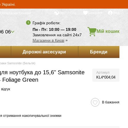
Україні.
Укр
Рус
Eng
Бажання
Вхід
Оплата частинами
Графік роботи:
Пн - Пт: 10:00 — 19:00
06 06
Мій кошик
Замовлення на сайті 24х7
Магазини в Києві
»
Дорожні аксесуари
Бренди
заки Samsonite (Бельгія)
для ноутбука до 15,6" Samsonite
Артикул
KL4*004;04
Foliage Green
 відгук
В бажання
я отримання накопичувальної знижки