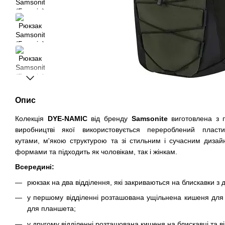
Опис
Колекція
DYE-NAMIC
від бренду
Samsonite
виготовлена з 
виробництві якої використовується перероблений пласти
кутами, м'якою структурою та зі стильним і сучасним дизай
формами та підходить як чоловікам, так і жінкам.
Всередині:
рюкзак на два відділення, які закриваються на блискавки з 
у першому відділенні розташована ущільнена кишеня для н
для планшета;
у другому відділенні розташована кишеня на блискавці та в