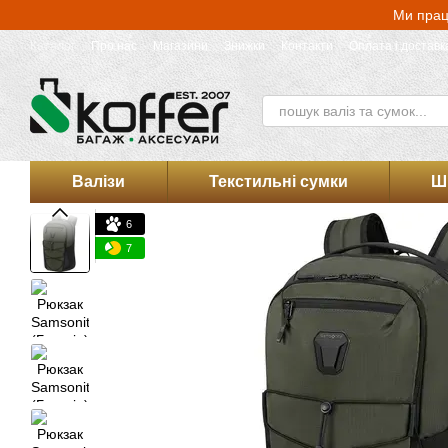
Перейти до основного контенту
Ми прац
Каталог
Про нас
Магазини
Знижки
Контакти
Оплата і доставк
Оферта магазину Koffer.UA
Валізи
Текстильні сумки
Ш
6
7