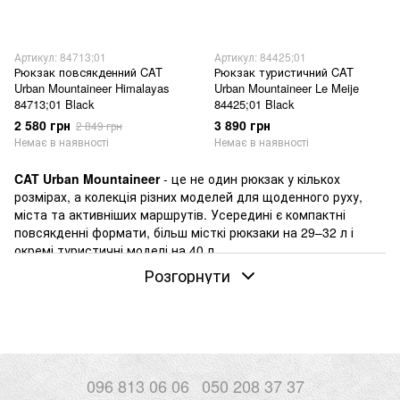
Артикул: 84713;01
Артикул: 84425;01
Рюкзак повсякденний CAT
Рюкзак туристичний CAT
Urban Mountaineer Himalayas
Urban Mountaineer Le Meije
84713;01 Black
84425;01 Black
2 580 грн
3 890 грн
2 849 грн
Немає в наявності
Немає в наявності
CAT Urban Mountaineer
- це не один рюкзак у кількох
розмірах, а колекція різних моделей для щоденного руху,
міста та активніших маршрутів. Усередині є компактні
повсякденні формати, більш місткі рюкзаки на 29–32 л і
окремі
туристичні моделі
на 40 л.
Розгорнути
CAT
пов’язаний з американським брендом Caterpillar, історія
якого почалася у 1925 році. В Urban Mountaineer ця
практична основа читається через різні формати: від
простого рюкзака на день до більш об’ємної моделі для
активного маршруту.
Серія тримається на поліестері рипстоп, бічних кишенях,
096 813 06 06
050 208 37 37
зовнішніх елементах і різній внутрішній організації. Але