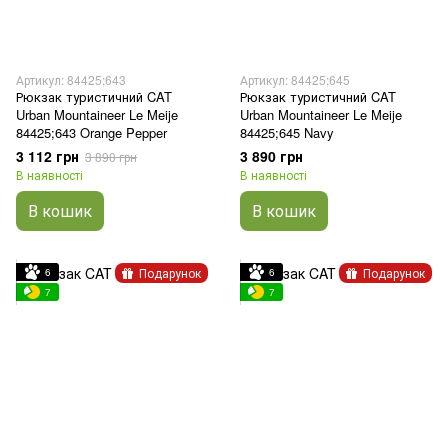
Артикул: 84425;643
Артикул: 84425;645
Рюкзак туристичний CAT
Рюкзак туристичний CAT
Urban Mountaineer Le Meije
Urban Mountaineer Le Meije
84425;643 Orange Pepper
84425;645 Navy
3 112 грн
3 890 грн
3 890 грн
В наявності
В наявності
В кошик
В кошик
Подарунок
Подарунок
6
6
7
7