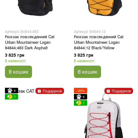
Артикул: 84844;483
Артикул: 84844;12
Рюкзак повсякденний Cat
Рюкзак повсякденний Cat
Urban Mountaineer Logan
Urban Mountaineer Logan
84844;483 Dark Asphalt
84844;12 Black/Yellow
3 825 грн
3 825 грн
В наявності
В наявності
В кошик
В кошик
Подарунок
Подарунок
6
−20%
7
6
7