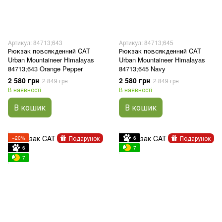
Артикул: 84713;643
Артикул: 84713;645
Рюкзак повсякденний CAT
Рюкзак повсякденний CAT
Urban Mountaineer Himalayas
Urban Mountaineer Himalayas
84713;643 Orange Pepper
84713;645 Navy
2 580 грн
2 580 грн
2 849 грн
2 849 грн
В наявності
В наявності
В кошик
В кошик
Подарунок
Подарунок
−20%
6
6
7
7