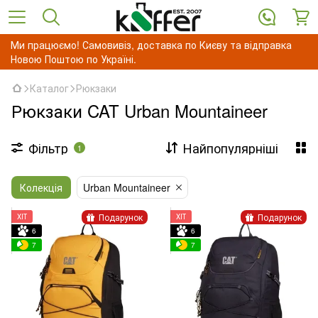
Ми працюємо! Самовивіз, доставка по Києву та відправка
Новою Поштою по Україні.
Каталог
Рюкзаки
Рюкзаки CAT Urban Mountaineer
Фільтр
Найпопулярніші
1
Колекція
Urban Mountaineer
Подарунок
Подарунок
ХІТ
ХІТ
6
6
7
7