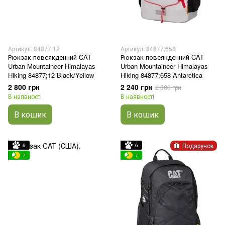
Артикул: 84877;12
Артикул: 84877;658
Рюкзак повсякденний CAT
Рюкзак повсякденний CAT
Urban Mountaineer Himalayas
Urban Mountaineer Himalayas
Hiking 84877;12 Black/Yellow
Hiking 84877;658 Antarctica
2 800 грн
2 240 грн
2 800 грн
В наявності
В наявності
В кошик
В кошик
Подарунок
6
6
7
7