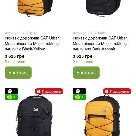
Артикул: 84879;12
Артикул: 84879;483
Рюкзак дорожний CAT Urban
Рюкзак дорожний CAT Urban
Mountaineer Le Meije Trekking
Mountaineer Le Meije Trekking
84879;12 Black/Yellow
84879;483 Dark Asphalt
3 625 грн
3 625 грн
В наявності
В наявності
В кошик
В кошик
Подарунок
Подарунок
6
6
7
7