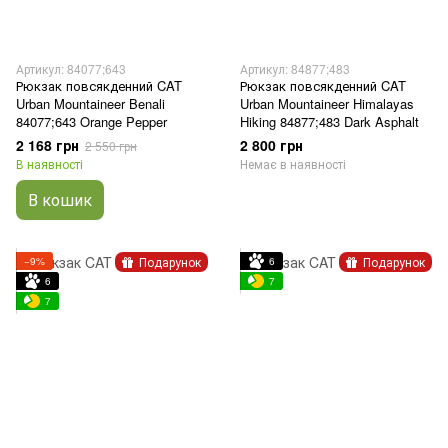
Артикул: 84077;643
Артикул: 84877;483
Рюкзак повсякденний CAT
Рюкзак повсякденний CAT
Urban Mountaineer Benali
Urban Mountaineer Himalayas
84077;643 Orange Pepper
Hiking 84877;483 Dark Asphalt
2 168 грн
2 800 грн
2 550 грн
В наявності
Немає в наявності
В кошик
Подарунок
Подарунок
−9%
6
6
7
7