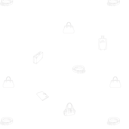
 міського робочого маршруту до рюкзака на 32 л для міста,
к єдину серію з однаковою конструкцією. У моделей різні
 під свій обсяг речей: компактний Nebula Sling для
я.