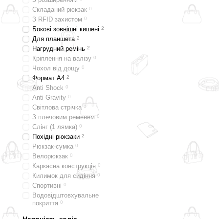
Складаний рюкзак
0
З RFID захистом
0
Бокові зовнішні кишені
2
Для планшета
2
Нагрудний ремінь
2
Кріплення на валізу
0
Чохол від дощу
0
Формат A4
2
Anti Shock
0
Anti Gravity
0
Світлова стрічка
0
З плечовим ременем
0
Слінг (1 лямка)
0
Похідні рюкзаки
2
Рюкзак-сумка
0
Велорюкзак
0
Каркасна конструкція
0
Килимок для сидіння
0
Спортивні
0
Водовідштовхувальне
покриття
0