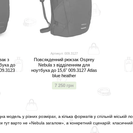
Артикул: 009.3127
зак з
Повсякденний рюкзак Osprey
бука до
Nebula з відділенням для
09.3123
ноутбука до 15,6" 009.3127 Atlas
blue heather
7 250 грн
на модель у різних розмірах, а кілька форматів у спільній міській ло
ти тут варто не «Nebula загалом», а конкретний сценарій: класични