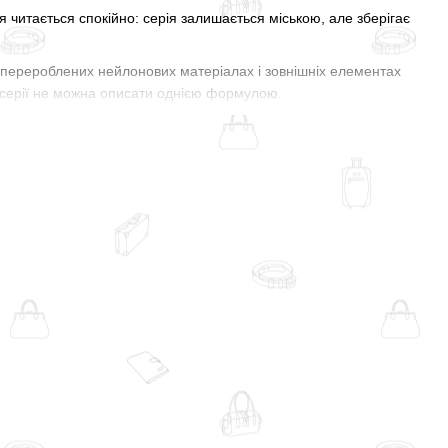
я читається спокійно: серія залишається міською, але зберігає
, перероблених нейлонових матеріалах і зовнішніх елементах
у серії не можна описати однією формулою.
tilon
і класичною системою лямок. Завдяки листу жорсткості
е в один мішок, а розподіляється через спинку, лямки та
ь від того, як усередині розкладені речі.
кою
AirScape™
і стабілізувальним ременем. Його логіка ближча
 які мають бути під рукою без переходу до повноцінного
секція для ноутбука, зона для документів, внутрішні кишені й
 рознести по зрозумілих зонах: техніка окремо, документи
кого доступу й багатофункціональну кишеню з тримачем для
я в одному великому просторі.
 кишені для пляшки, передня відкрита кишеня, компресійні
’єм. У Nebula Sling зовнішня кишеня для пляшки, кишеня для
истання.