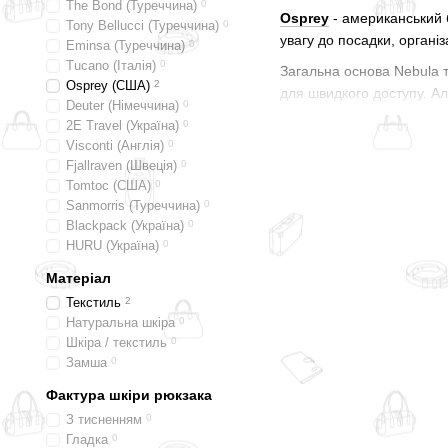
The Bond (Туреччина)
0
Osprey
- американський б
Tony Bellucci (Туреччина)
0
увагу до посадки, організ
Eminsa (Туреччина)
0
Tucano (Італія)
0
Загальна основа Nebula т
Osprey (США)
2
для швидкого доступу. Ал
Deuter (Німеччина)
0
Nebula 32 - це
рюкзак се
2E Travel (Україна)
0
корпус поводиться зібран
Visconti (Англія)
0
Fjallraven (Швеція)
0
поясний ремінь. Водночас
Tomtoc (США)
0
Nebula Sling влаштовани
Sanmorris (Туреччина)
0
до компактного щоденног
Blackpack (Україна)
0
рюкзака.
HURU (Україна)
0
Організація в моделей те
Матеріал
органайзер. Такий формат
Текстиль
2
окремо, дрібні предмети
Натуральна шкіра
0
Шкіра / текстиль
0
У Nebula Sling підтверд
Замша
0
ключів. Об’єму тут менше
Фактура шкіри рюкзака
Зовнішні елементи в Nebu
З тисненням
0
стяжки й кишеня із захис
Гладка
0
телефона на лямці й ста