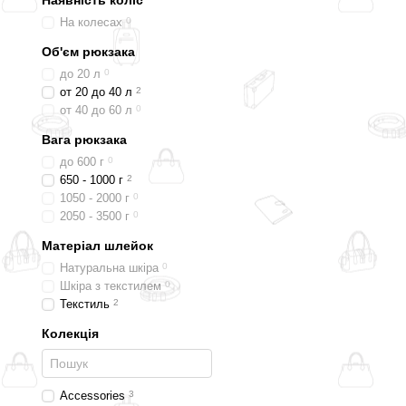
Наявність коліс
На колесах
0
Об'єм рюкзака
до 20 л
0
от 20 до 40 л
2
от 40 до 60 л
0
Вага рюкзака
до 600 г
0
650 - 1000 г
2
1050 - 2000 г
0
2050 - 3500 г
0
Матеріал шлейок
Натуральна шкіра
0
Шкіра з текстилем
0
Текстиль
2
Колекція
Accessories
3