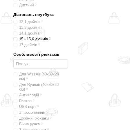
Дитячий
0
Діагональ ноутбука
12,1 дюймів
0
13,3 дюйми
0
14,1 дюйма
0
15 - 15,6 дюймів
2
17 дюймів
0
Особливості рюкзаків
Для WizzAir (40х30х20
см)
0
Для Ryanair (40х30х20
см)
0
Антизлодій
0
Ролтоп
0
USB порт
0
З просоченням
0
Дорожні рюкзаки
0
Бічна ручка
0
З розширенням
0