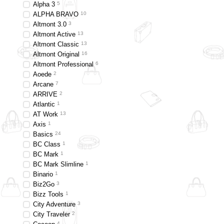
Alpha 3
5
ALPHA BRAVO
10
Altmont 3.0
3
Altmont Active
13
Altmont Classic
13
Altmont Original
16
Altmont Professional
6
Aoede
2
Arcane
7
ARRIVE
2
Atlantic
1
AT Work
13
Axis
1
Basics
24
BC Class
1
BC Mark
1
BC Mark Slimline
1
Binario
1
Biz2Go
3
Bizz Tools
1
City Adventure
3
City Traveler
2
4