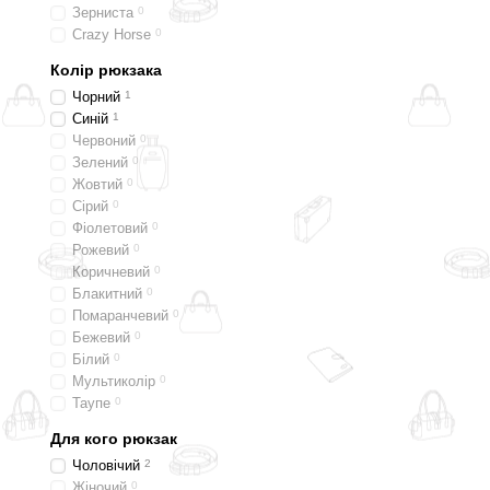
Зерниста
0
Діапазон серії виходить 
Crazy Horse
0
роботи, поїздок на вихід
Колір рюкзака
об’єми, матеріали, систем
Чорний
1
Nebula підійде тим, хто х
Синій
1
мінімального набору або 
Червоний
0
Зелений
0
Жовтий
0
Сірий
0
Фіолетовий
0
Рожевий
0
Коричневий
0
Блакитний
0
Помаранчевий
0
Бежевий
0
Білий
0
Мультиколір
0
Таупе
0
Для кого рюкзак
Чоловічий
2
Жіночий
0