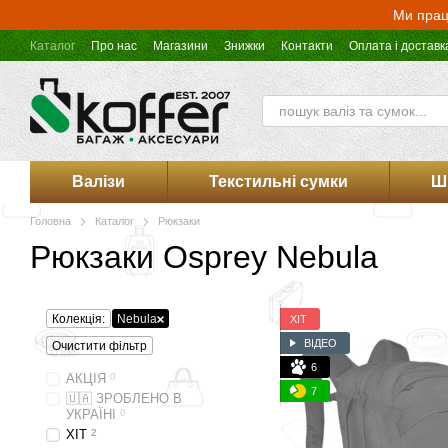
Перейти до основного контенту
Ми прац
Каталог
Про нас
Магазини
Знижки
Контакти
Оплата і доставк
Оферта магазину Koffer.UA
Валізи
Текстильні сумки
Ш
Головна
Каталог
Рюкзаки
Рюкзаки Osprey Nebula
Колекція:
Nebula
ХІТ
ВІДЕО
Очистити фільтр
6
АКЦІЯ
0
7
🇺🇦 ЗРОБЛЕНО В
УКРАЇНІ
0
ХІТ
2