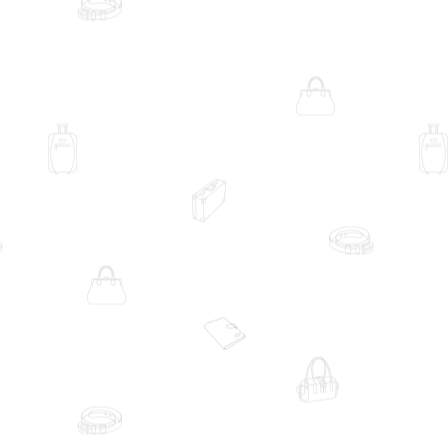
широким: від невеликого формату через плече для щоденного руху й
ні та легких маршрутів на природі. Але Nebula не варто сприймати я
а носіння й організація.
оче залишитися в міській логіці
рюкзаків Osprey
, але вибрати формат
Nebula 32 для ноутбука, документів, пляшки й більш насиченого дн