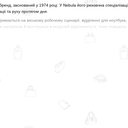
ренд, заснований у 1974 році. У Nebula його рюкзачна спеціалізаці
ації та руху протягом дня.
римається на міському робочому сценарії, відділенні для ноутбука
е матеріали й конструкція в моделей відрізняються, тому поведінк
реднього розміру
на 32 л зі спинкою
AirScape®,
листом жорсткості
A
іше, ніж простий м’який міський рюкзак: навантаження не просто йд
 це не жорсткий валізний формат - фінальна форма все одно залежит
й інакше. Це 11-літровий формат з однією плечовою лямкою, спин
о носіння:
ноутбук до 14"
, пляшка, телефон, ключі й особисті речі,
ж різна. У Nebula 32 є велике основне відділення, окрема розкладна 
 краще працює, коли речі потрібно не просто скласти всередину, а
 окремо.
жено розкладний формат, відділення для ноутбука 14", кишені швид
, але логіка залишається організованою: важливі речі не змішуютьс
la працюють не як декор, а як частина сценарію. У Nebula 32 бічні
том від подряпин допомагають розподілити речі зовні та зібрати об
білізувальний ремінь підтримують швидший, компактний ритм викор