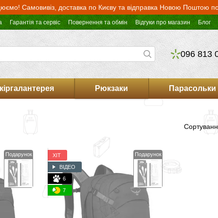
юємо! Самовивіз, доставка по Києву та відправка Новою Поштою по 
а
Гарантія та сервіс
Повернення та обмін
Відгуки про магазин
Блог
096 813 
кіргалантерея
Рюкзаки
Парасольки
Сортуванн
Подарунок
Подарунок
ХІТ
ВІДЕО
6
7