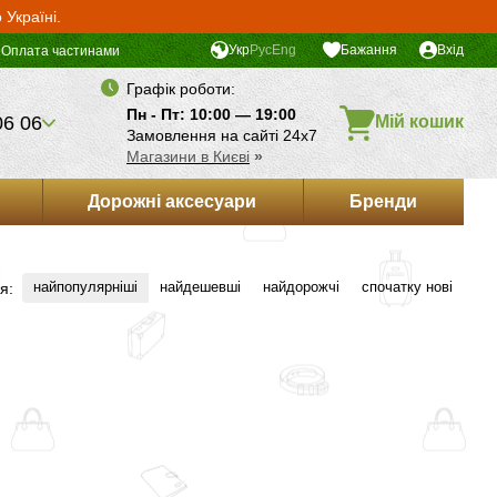
Україні.
Укр
Рус
Eng
Бажання
Вхід
Оплата частинами
Графік роботи:
Пн - Пт: 10:00 — 19:00
06 06
Мій кошик
Замовлення на сайті 24х7
Магазини в Києві
»
Дорожні аксесуари
Бренди
найпопулярніші
найдешевші
найдорожчі
спочатку нові
я: