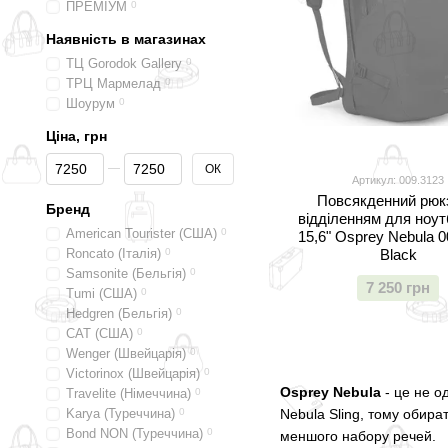
ПРЕМІУМ
0
Наявність в магазинах
ТЦ Gorodok Gallery
0
ТРЦ Мармелад
0
Шоурум
0
Ціна, грн
Від Ціна, грн
До Ціна, грн
ОК
Артикул: 009.3123
Повсякденний рюк
Бренд
відділенням для ноут
American Tourister (США)
0
15,6" Osprey Nebula 0
Roncato (Італія)
0
Black
Samsonite (Бельгія)
0
7 250 грн
Tumi (США)
0
Hedgren (Бельгія)
0
CAT (США)
0
Wenger (Швейцарія)
0
Victorinox (Швейцарія)
0
Osprey Nebula
- це не од
Travelite (Німеччина)
0
Karya (Туреччина)
0
Nebula Sling, тому обира
Bond NON (Туреччина)
0
меншого набору речей.