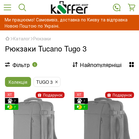
Ми працюємо! Самовивіз, доставка по Києву та відправка
Новою Поштою по Україні.
Каталог
Рюкзаки
Рюкзаки Tucano Tugo 3
Фільтр
Найпопулярніші
1
Колекція
TUGO 3
Подарунок
Подарунок
ХІТ
ХІТ
7
7
7
7