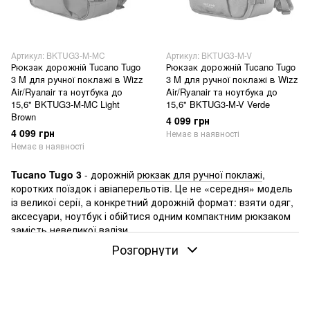
Артикул: BKTUG3-M-MC
Артикул: BKTUG3-M-V
Рюкзак дорожній Tucano Tugo
Рюкзак дорожній Tucano Tugo
3 M для ручної поклажі в Wizz
3 M для ручної поклажі в Wizz
Air/Ryanair та ноутбука до
Air/Ryanair та ноутбука до
15,6" BKTUG3-M-MC Light
15,6" BKTUG3-M-V Verde
Brown
4 099 грн
4 099 грн
Немає в наявності
Немає в наявності
Tucano Tugo 3
- дорожній
рюкзак для ручної поклажі
,
коротких поїздок і авіаперельотів. Це не «середня» модель
із великої серії, а конкретний дорожній формат: взяти одяг,
аксесуари, ноутбук і обійтися одним компактним рюкзаком
замість невеликої
валізи
.
Розгорнути
Tucano
- італійський бренд, заснований у Мілані в 1985 році.
У Tugo 3 його дорожня логіка читається спокійно: без
ділової строгості й туристичної перевантаженості, але з
акцентом на перельоти, ручну поклажу та зрозуміле
розділення речей.