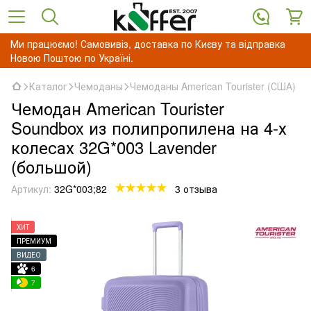
Ми працюємо! Самовивіз, доставка по Києву та відправка
Новою Поштою по Україні.
Каталог
Чемоданы
Чемоданы American Tourister (США)
Чемодан American Tourister
Soundbox из полипропилена на 4-х
колесах 32G*003 Lavender
(большой)
Артикул:
32G*003;82
3 отзыва
ХИТ
ПРЕМИУМ
ВИДЕО
6
7