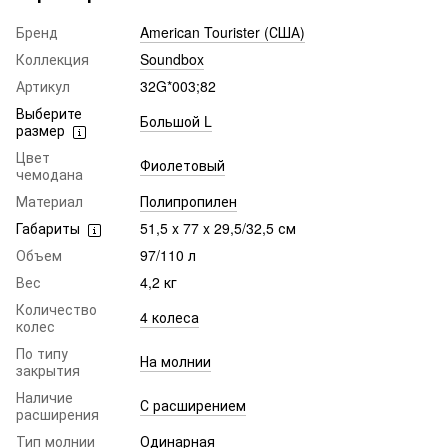
Бренд
American Tourister (США)
Коллекция
Soundbox
Артикул
32G*003;82
Выберите
Большой L
размер
Цвет
Фиолетовый
чемодана
Материал
Полипропилен
Габариты
51,5 x 77 x 29,5/32,5 см
Объем
97/110 л
Вес
4,2 кг
Количество
4 колеса
колес
По типу
На молнии
закрытия
Наличие
С расширением
расширения
Тип молнии
Одинарная