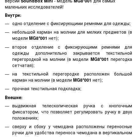
версии
SoundBox Mini
- модель
MG8*001
для самых
маленьких исследователей!
Внутри:
одно отделение с фиксирующими ремнями для одежды;
небольшой карман на молнии для мелких предметов (в
модели
MG8*001
нет);
второе отделение с фиксирующими ремнями для
одежды дополнительно закрывается текстильной
перегородкой на молнии (в модели
MG8*001
перегодка
сетчатая);
на текстильной перегородке расположен большой
карман на молнии (в модели
MG8*001
нет);
прочная текстильная подкладка;
Внешне:
выдвижная телескопическая ручка с кнопочным
фиксатором, что позволяет регулировать ручку в двух
положениях;
сверху и сбоку у чемодана расположены переносные
ручки для удобства переноса чемодана в вертикальном