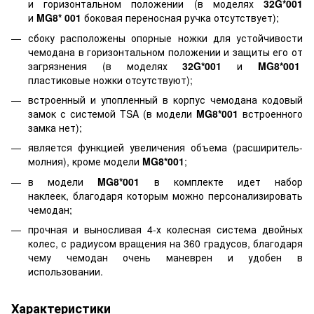
и горизонтальном положении (в моделях
32G*001
и
MG8* 001
боковая переносная ручка отсутствует);
сбоку расположены опорные ножки для устойчивости
чемодана в горизонтальном положении и защиты его от
загрязнения (в моделях
32G*001
и
MG8*001
пластиковые ножки отсутствуют);
встроенный и упопленный в корпус чемодана кодовый
замок с системой TSA (в модели
MG8*001
встроенного
замка нет);
является функцией увеличения объема (расширитель-
молния), кроме модели
MG8*001
;
в модели
MG8*001
в комплекте идет набор
наклеек, благодаря которым можно персонализировать
чемодан;
прочная и выносливая 4-х колесная система двойных
колес, с радиусом вращения на 360 градусов, благодаря
чему чемодан очень маневрен и удобен в
использовании.
Характеристики