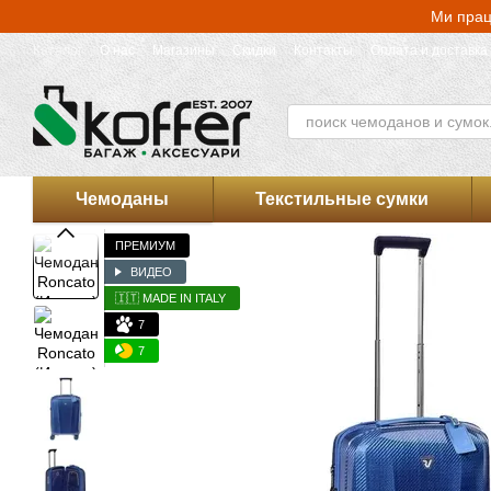
Перейти к основному контенту
Ми прац
Каталог
О нас
Магазины
Скидки
Контакты
Оплата и доставка
Оферта магазина Koffer.UA
Чемоданы
Текстильные сумки
ПРЕМИУМ
ВИДЕО
🇮🇹 MADE IN ITALY
7
7