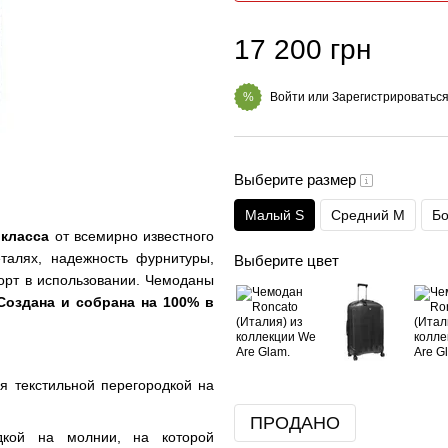
17 200 грн
Войти
или
Зарегистрироватьс
%
Выберите размер
Малый S
Средний M
Бо
 класса
от всемирно известного
талях, надежность фурнитуры,
Выберите цвет
форт в использовании. Чемоданы
оздана и собрана на 100% в
 текстильной перегородкой на
ПРОДАНО
одкой на молнии, на которой