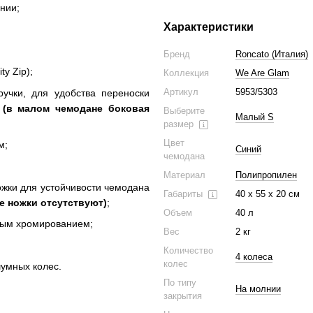
лнии;
Характеристики
Бренд
Roncato (Италия)
y Zip);
Коллекция
We Are Glam
Артикул
5953/5303
учки, для удобства переноски
и
(в малом чемодане боковая
Выберите
Малый S
размер
Цвет
м;
Синий
чемодана
Материал
Полипропилен
жки для устойчивости чемодана
Габариты
40 x 55 x 20 см
е ножки
отсутствуют)
;
Объем
40 л
ьным хромированием;
Вес
2 кг
Количество
4 колеса
колес
шумных колес.
По типу
На молнии
закрытия