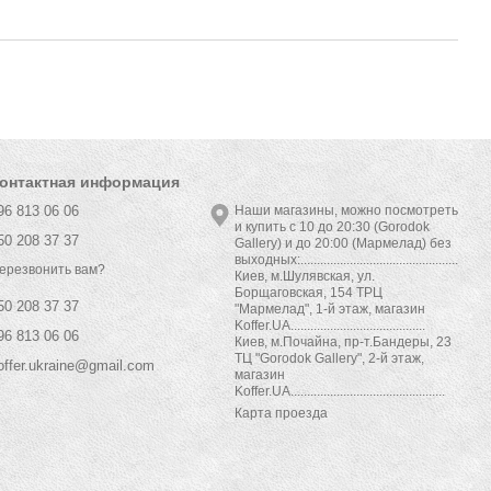
онтактная информация
96 813 06 06
Наши магазины, можно посмотреть
и купить с 10 до 20:30 (Gorodok
50 208 37 37
Gallery) и до 20:00 (Мармелад) без
выходных:................................................
ерезвонить вам?
Киев, м.Шулявская, ул.
Борщаговская, 154 ТРЦ
50 208 37 37
"Мармелад", 1-й этаж, магазин
Koffer.UA.........................................
96 813 06 06
Киев, м.Почайна, пр-т.Бандеры, 23
ТЦ "Gorodok Gallery", 2-й этаж,
offer.ukraine@gmail.com
магазин
Koffer.UA...............................................
Карта проезда