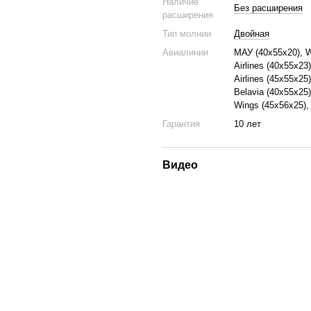
Наличие
Без расширения
расширения
Тип молнии
Двойная
Авиалинии
МАУ (40х55х20), Wi
Airlines (40x55x23
Airlines (45x55x25
Belavia (40х55х25)
Wings (45x56x25),
Гарантия
10 лет
Видео