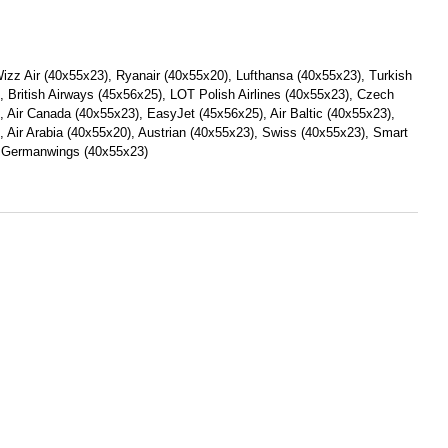
zz Air (40х55х23), Ryanair (40х55х20), Lufthansa (40х55х23), Turkish
), British Airways (45x56x25), LOT Polish Airlines (40x55x23), Czech
), Air Canada (40x55x23), EasyJet (45х56х25), Air Baltic (40x55x23),
, Air Arabia (40х55х20), Austrian (40x55x23), Swiss (40x55x23), Smart
 Germanwings (40x55x23)