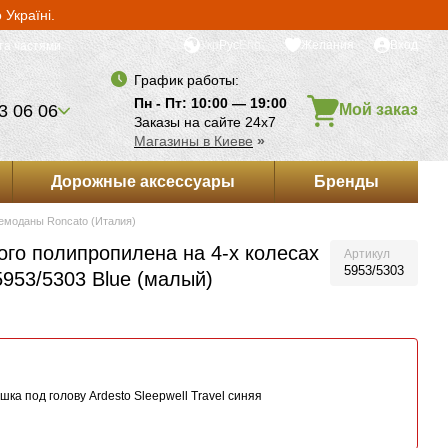
Україні.
Укр
Рус
Eng
Желания
Вход
та частями
График работы:
Пн - Пт: 10:00 — 19:00
3 06 06
Мой заказ
Заказы на сайте 24х7
Магазины в Киеве
»
Дорожные аксессуары
Бренды
емоданы Roncato (Италия)
ого полипропилена на 4-х колесах
Артикул
5953/5303
953/5303 Blue (малый)
ка под голову Ardesto Sleepwell Travel синяя