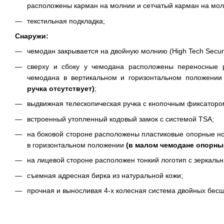
расположены карман на молнии и сетчатый карман на мо
текстильная подкладка;
Снаружи:
чемодан закрывается на двойную молнию (High Tech Securit
сверху и сбоку у чемодана расположены переносные р
чемодана в вертикальном и горизонтальном положени
ручка отсутствует)
;
выдвижная телескопическая ручка с кнопочным фиксаторо
встроенный утопленный кодовый замок с системой TSA;
на боковой стороне расположены пластиковые опорные но
в горизонтальном положении
(в малом чемодане опорны
на лицевой стороне расположен тонкий логотип с зеркал
съемная адресная бирка из натуральной кожи;
прочная и выносливая 4-х колесная система двойных бес