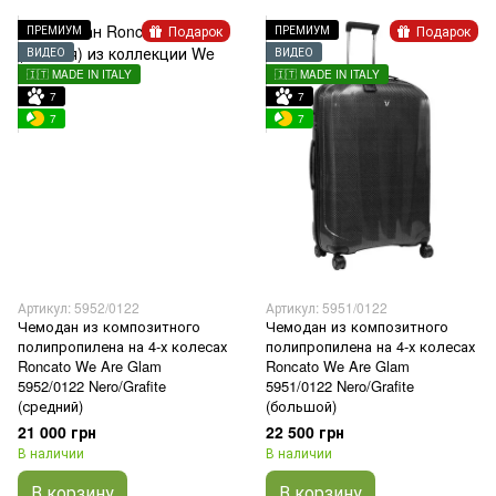
Подарок
Подарок
ПРЕМИУМ
ПРЕМИУМ
ВИДЕО
ВИДЕО
🇮🇹 MADE IN ITALY
🇮🇹 MADE IN ITALY
7
7
7
7
Артикул: 5952/0122
Артикул: 5951/0122
Чемодан из композитного
Чемодан из композитного
полипропилена на 4-х колесах
полипропилена на 4-х колесах
Roncato We Are Glam
Roncato We Are Glam
5952/0122 Nero/Grafite
5951/0122 Nero/Grafite
(средний)
(большой)
21 000 грн
22 500 грн
В наличии
В наличии
В корзину
В корзину