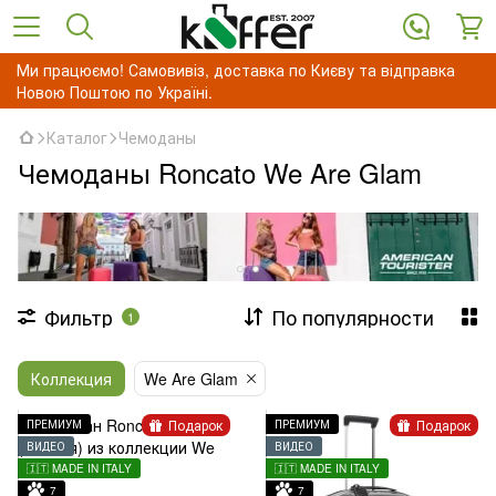
Ми працюємо! Самовивіз, доставка по Києву та відправка
Новою Поштою по Україні.
Каталог
Чемоданы
Чемоданы Roncato We Are Glam
Фильтр
По популярности
1
Коллекция
We Are Glam
Подарок
Подарок
ПРЕМИУМ
ПРЕМИУМ
ВИДЕО
ВИДЕО
🇮🇹 MADE IN ITALY
🇮🇹 MADE IN ITALY
7
7