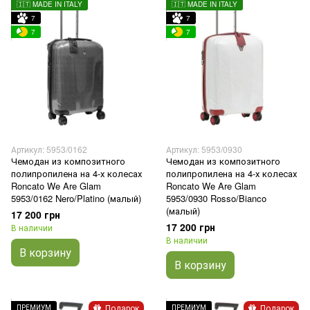
🇮🇹 MADE IN ITALY
🇮🇹 MADE IN ITALY
7
7
7
7
Артикул: 5953/0162
Артикул: 5953/0930
Чемодан из композитного
Чемодан из композитного
полипропилена на 4-х колесах
полипропилена на 4-х колесах
Roncato We Are Glam
Roncato We Are Glam
5953/0162 Nero/Platino (малый)
5953/0930 Rosso/Bianco
(малый)
17 200 грн
17 200 грн
В наличии
В наличии
В корзину
В корзину
Подарок
Подарок
ПРЕМИУМ
ПРЕМИУМ