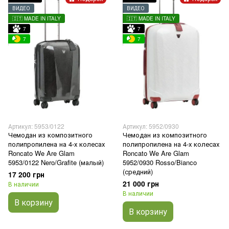
ВИДЕО
ВИДЕО
🇮🇹 MADE IN ITALY
🇮🇹 MADE IN ITALY
7
7
7
7
Артикул: 5953/0122
Артикул: 5952/0930
Чемодан из композитного
Чемодан из композитного
полипропилена на 4-х колесах
полипропилена на 4-х колесах
Roncato We Are Glam
Roncato We Are Glam
5953/0122 Nero/Grafite (малый)
5952/0930 Rosso/Bianco
(средний)
17 200 грн
21 000 грн
В наличии
В наличии
В корзину
В корзину