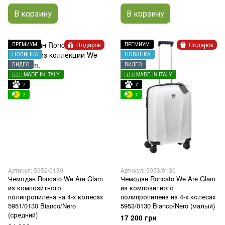
В корзину
В корзину
Подарок
Подарок
ПРЕМИУМ
ПРЕМИУМ
НОВИНКА
НОВИНКА
ВИДЕО
ВИДЕО
🇮🇹 MADE IN ITALY
🇮🇹 MADE IN ITALY
7
7
7
7
Артикул: 5952/0130
Артикул: 5953/0130
Чемодан Roncato We Are Glam
Чемодан Roncato We Are Glam
из композитного
из композитного
полипропилена на 4-х колесах
полипропилена на 4-х колесах
5951/0130 Bianco/Nero
5953/0130 Bianco/Nero (малый)
(средний)
17 200 грн