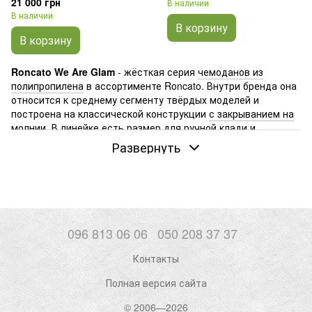
21 000 грн
В наличии
В наличии
В корзину
В корзину
Roncato We Are Glam
- жёсткая серия
чемоданов из
полипропилена
в ассортименте Roncato. Внутри бренда она
относится к среднему сегменту твёрдых моделей и
построена на классической конструкции
с закрыванием на
молнии
. В линейке есть размер для ручной клади и
варианты для сдачи в багаж, поэтому дорожный чемодан
Развернуть
Roncato We Are Glam подходит и для коротких перелётов, и
для обычных поездок.
Если вы выбираете чемодан Roncato и сомневаетесь между
разными жёсткими сериями бренда, полезно посмотреть на
различия материалов. Например,
Uno Premium 2.0
выполнена
из поликарбоната
и относится к другой
096 813 06 06
050 208 37 37
категории пластиковых моделей.
Серия Light
также
использует полипропилен, но внутри бренда известна
Контакты
акцентом на лёгкость конструкции. На этом фоне чемодан
Полная версия сайта
Roncato We Are Glam выглядит более классическим
решением - жёсткий полипропиленовый корпус и привычная
© 2006—2026