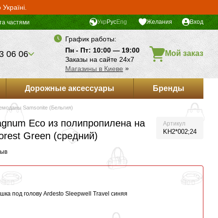
Україні.
Укр
Рус
Eng
Желания
Вход
та частями
График работы:
Пн - Пт: 10:00 — 19:00
3 06 06
Мой заказ
Заказы на сайте 24х7
Магазины в Киеве
»
Дорожные аксессуары
Бренды
емоданы Samsonite (Бельгия)
gnum Eco из полипропилена на
Артикул
KH2*002;24
orest Green (средний)
зыв
ка под голову Ardesto Sleepwell Travel синяя