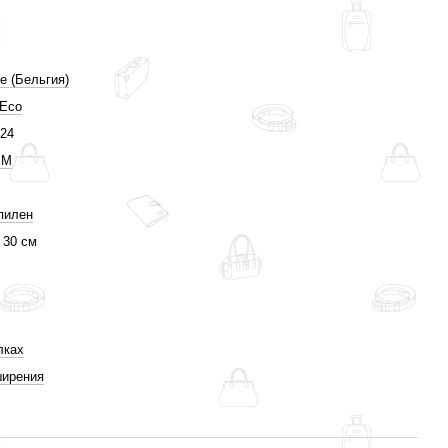
e (Бельгия)
Eco
;24
 M
пилен
х 30 см
лках
ширения