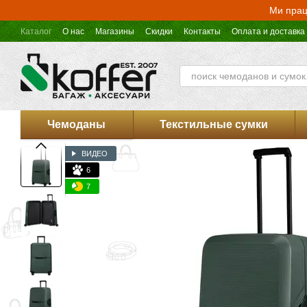
Перейти к основному контенту
Ми прац
Каталог
О нас
Магазины
Скидки
Контакты
Оплата и доставка
Оферта магазина Koffer.UA
Чемоданы
Текстильные сумки
ВИДЕО
6
7