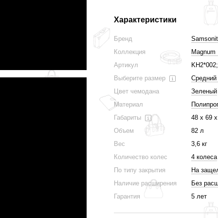
Характеристики
Бренд
Samsonit
Коллекция
Magnum 
Артикул
KH2*002
Выберите размер
Средний
Цвет чемодана
Зеленый
Материал
Полипро
Габариты
48 х 69 
Объем
82 л
Вес
3,6 кг
Количество колес
4 колеса
По типу закрытия
На заще
Наличие расширения
Без рас
Гарантия
5 лет