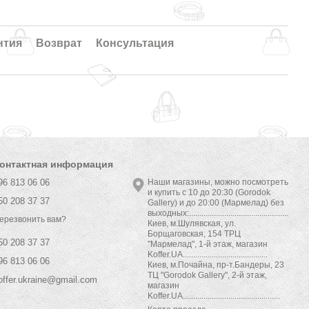
нтия
Возврат
Консультация
онтактная информация
96 813 06 06
Наши магазины, можно посмотреть
и купить с 10 до 20:30 (Gorodok
50 208 37 37
Gallery) и до 20:00 (Мармелад) без
выходных:................................................
ерезвонить вам?
Киев, м.Шулявская, ул.
Борщаговская, 154 ТРЦ
50 208 37 37
"Мармелад", 1-й этаж, магазин
Koffer.UA.........................................
96 813 06 06
Киев, м.Почайна, пр-т.Бандеры, 23
ТЦ "Gorodok Gallery", 2-й этаж,
offer.ukraine@gmail.com
магазин
Koffer.UA...............................................