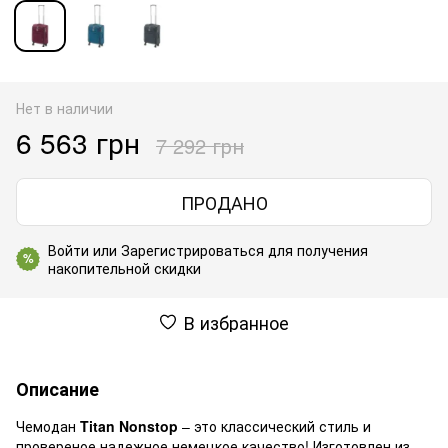
Нет в наличии
6 563 грн
7 292 грн
ПРОДАНО
Войти
или
Зарегистрироваться
для получения
%
накопительной скидки
В избранное
Описание
Чемодан
Titan Nonstop
– это классический стиль и
провереное надежное немецкое качество! Изготовлен из