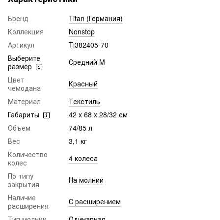
Бренд
Titan (Германия)
Коллекция
Nonstop
Артикул
Ti382405-70
Выберите
Средний M
размер
Цвет
Красный
чемодана
Материал
Текстиль
Габариты
42 х 68 х 28/32 см
Объем
74/85 л
Вес
3,1 кг
Количество
4 колеса
колес
По типу
На молнии
закрытия
Наличие
С расширением
расширения
Тип молнии
Одинарная