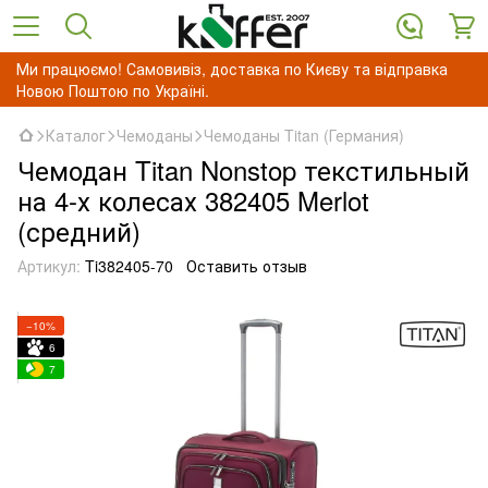
Ми працюємо! Самовивіз, доставка по Києву та відправка
Новою Поштою по Україні.
Каталог
Чемоданы
Чемоданы Titan (Германия)
Чемодан Titan Nonstop текстильный
на 4-х колесах 382405 Merlot
(средний)
Артикул:
Ti382405-70
Оставить отзыв
−10%
6
7