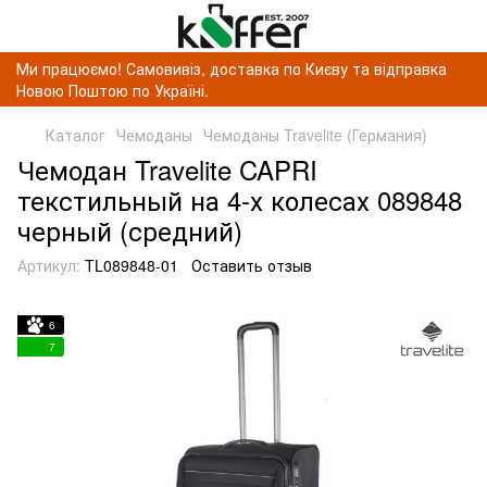
Ми працюємо! Самовивіз, доставка по Києву та відправка
Новою Поштою по Україні.
Каталог
Чемоданы
Чемоданы Travelite (Германия)
Чемодан Travelite CAPRI
текстильный на 4-х колесах 089848
черный (средний)
Артикул:
TL089848-01
Оставить отзыв
6
7