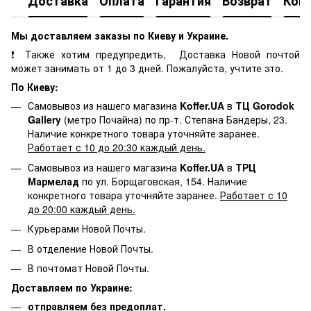
Доставка
Оплата
Гарантия
Возврат
Кон
Мы доставляем заказы по Киеву и Украине.
❗ Также хотим предупредить, Доставка Новой почтой
может занимать от 1 до 3 дней. Пожалуйста, учтите это.
По Киеву:
Самовывоз из нашего магазина
Koffer.UA
в
ТЦ Gorodok
Gallery
(метро Почайна) по пр-т. Степана Бандеры, 23.
Наличие конкретного товара уточняйте заранее.
Работает с 10 до 20:30 каждый день.
Самовывоз из нашего магазина
Koffer.UA
в
ТРЦ
Мармелад
по ул. Борщаговская, 154. Наличие
конкретного товара уточняйте заранее.
Работает с 10
до 20:00 каждый день.
Курьерами Новой Почты.
В отделение Новой Почты.
В почтомат Новой Почты.
Доставляем по Украине:
отправляем без предоплат.