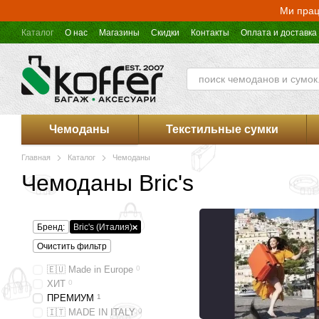
Перейти к основному контенту
Ми прац
Каталог
О нас
Магазины
Скидки
Контакты
Оплата и доставка
Оферта магазина Koffer.UA
Чемоданы
Текстильные сумки
Главная
Каталог
Чемоданы
Чемоданы Bric's
Бренд:
Bric's (Италия)
Очистить фильтр
🇪🇺 Made in Europe
0
ХИТ
0
ПРЕМИУМ
1
🇮🇹 MADE IN ITALY
0