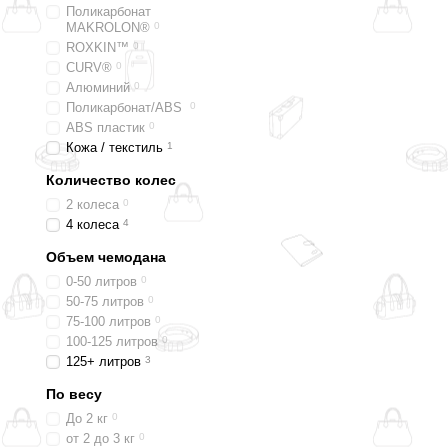
Поликарбонат
MAKROLON®
0
ROXKIN™
0
CURV®
0
Алюминий
0
Поликарбонат/ABS
0
ABS пластик
0
Кожа / текстиль
1
Количество колес
2 колеса
0
4 колеса
4
Объем чемодана
0-50 литров
0
50-75 литров
0
75-100 литров
0
100-125 литров
0
125+ литров
3
По весу
До 2 кг
0
от 2 до 3 кг
0