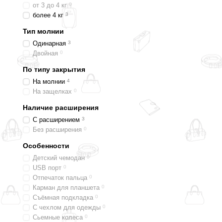
от 3 до 4 кг
0
более 4 кг
3
Тип молнии
Одинарная
3
Двойная
0
По типу закрытия
На молнии
4
На защелках
0
Наличие расширения
С расширением
3
Без расширения
0
Особенности
Детский чемодан
0
USB порт
0
Отпечаток пальца
0
Карман для планшета
0
Съёмная подкладка
0
С чехлом для одежды
0
Сьемные колеса
0