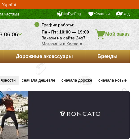
Україні.
Укр
Рус
Eng
Желания
Вход
та частями
График работы:
Пн - Пт: 10:00 — 19:00
3 06 06
Мой заказ
Заказы на сайте 24х7
Магазины в Киеве
»
Дорожные аксессуары
Бренды
лярности
сначала дешевле
сначала дороже
сначала новые