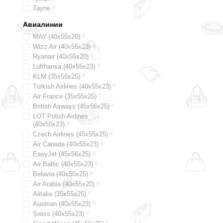
Таупе
0
Авиалинии
МАУ (40х55х20)
0
Wizz Air (40х55х23)
0
Ryanair (40х55х20)
0
Lufthansa (40х55х23)
0
KLM (35x55x25)
0
Turkish Airlines (40x55x23)
0
Air France (35x55x25)
0
British Airways (45x56x25)
0
LOT Polish Airlines
(40x55x23)
0
Czech Airlines (45x55x25)
0
Air Canada (40x55x23)
0
EasyJet (45х56х25)
0
Air Baltic (40x55x23)
0
Belavia (40х55х25)
0
Air Arabia (40х55х20)
0
Alitalia (35х55х25)
0
Austrian (40x55x23)
0
Swiss (40x55x23)
0
0