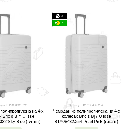
6
7
кул: B1Y08432.022
Артикул: B1Y08432.254
полипропилена на 4-х
Чемодан из полипропилена на 4-х
 Bric's B|Y Ulisse
колесах Bric's B|Y Ulisse
22 Sky Blue (гигант)
B1Y08432.254 Pearl Pink (гигант)