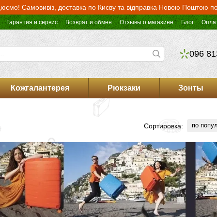
юємо! Самовивіз, доставка по Києву та відправка Новою Поштою по 
Гарантия и сервис
Возврат и обмен
Отзывы о магазине
Блог
Опла
096 81
Кожгалантерея
Рюкзаки
Зонты
по попу
Сортировка: