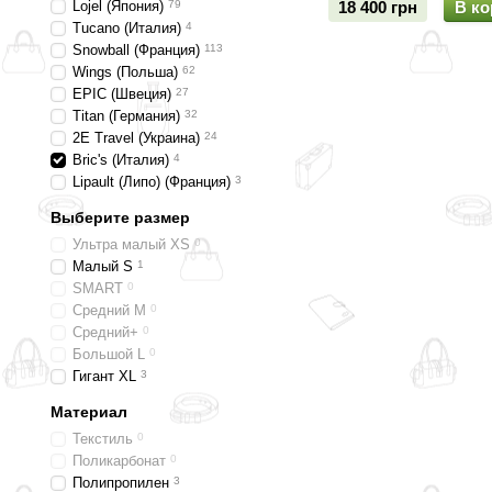
Lojel (Япония)
79
18 400 грн
В ко
Tucano (Италия)
4
Snowball (Франция)
113
Wings (Польша)
62
EPIC (Швеция)
27
Titan (Германия)
32
2E Travel (Украина)
24
Bric's (Италия)
4
Lipault (Липо) (Франция)
3
Выберите размер
Ультра малый XS
0
Малый S
1
SMART
0
Средний M
0
Средний+
0
Большой L
0
Гигант XL
3
Материал
Текстиль
0
Поликарбонат
0
Полипропилен
3