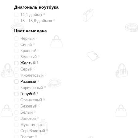
Диагональ ноутбука
14,1 дюйма
0
15 - 15,6 дюймов
0
Цвет чемодана
Черный
0
Синий
0
Красный
0
Зеленый
0
Желтый
1
Серый
0
Фиолетовый
0
Розовый
1
Коричневый
0
Голубой
1
Оранжевый
0
Бежевый
0
Белый
0
Золотой
0
Мультицвет
0
Серебристый
0
Графит
0