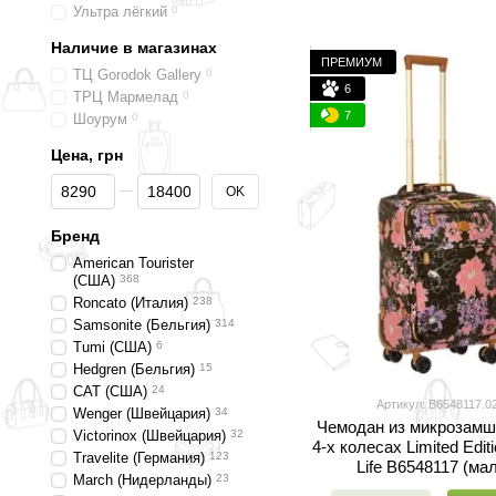
Ультра лёгкий
0
Наличие в магазинах
ПРЕМИУМ
ТЦ Gorodok Gallery
0
6
ТРЦ Мармелад
0
7
Шоурум
0
Цена, грн
От Цена, грн
До Цена, грн
OK
Бренд
American Tourister
(США)
368
Roncato (Италия)
238
Samsonite (Бельгия)
314
Tumi (США)
6
Hedgren (Бельгия)
15
CAT (США)
24
Артикул: B6548117.0
Wenger (Швейцария)
34
Чемодан из микрозамш
Victorinox (Швейцария)
32
4-х колесах Limited Edit
Travelite (Германия)
123
Life B6548117 (ма
March (Нидерланды)
23