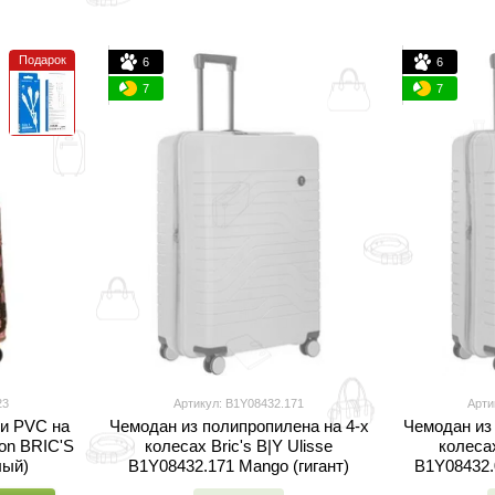
Подарок
6
6
7
7
23
Артикул: B1Y08432.171
Арти
и PVC на
Чемодан из полипропилена на 4-х
Чемодан из 
ion BRIC'S
колесах Bric's B|Y Ulisse
колесах
лый)
B1Y08432.171 Mango (гигант)
B1Y08432.0