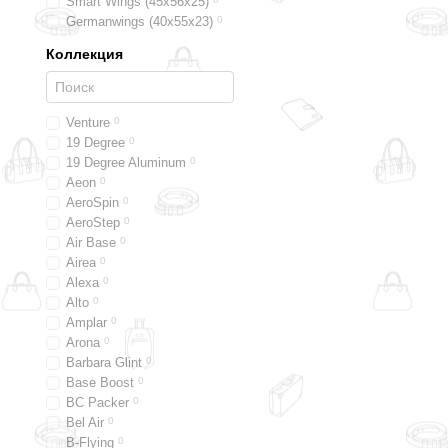
Smart Wings (45x56x25)
Germanwings (40x55x23)
0
Коллекция
Venture
0
19 Degree
0
19 Degree Aluminum
0
Aeon
0
AeroSpin
0
AeroStep
0
Air Base
0
Airea
0
Alexa
0
Alto
0
Amplar
0
Arona
0
Barbara Glint
0
Base Boost
0
BC Packer
0
Bel Air
0
B-Flying
0