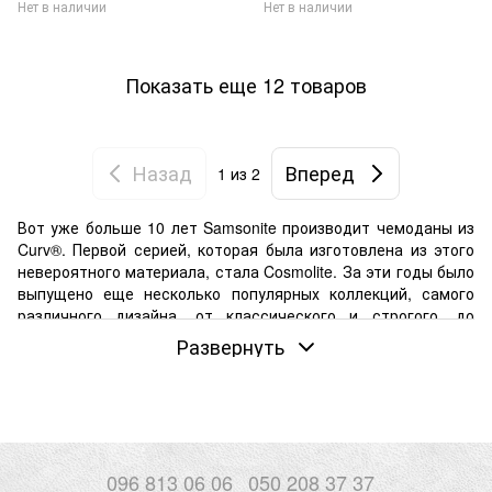
Нет в наличии
Нет в наличии
Показать еще 12 товаров
Назад
Вперед
1
из 2
Вот уже больше 10 лет Samsonite производит чемоданы из
Curv®. Первой серией, которая была изготовлена из этого
невероятного материала, стала Cosmolite. За эти годы было
выпущено еще несколько популярных коллекций, самого
различного дизайна, от классического и строгого, до
футуристического.
Развернуть
За эти годы было выпущено еще несколько коллекций,
самого различного дизайна, от классического и строгого,
до футуристического. Но все их объединяет тот самый
знаменитый материал для корпуса. Здесь мы с Вами
подробнее рассмотрим его, особенности конструкции
чемоданов из Curv® и развеем некоторые заблуждения. А
096 813 06 06
050 208 37 37