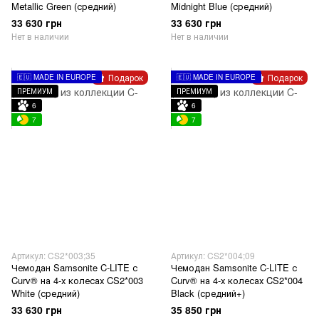
Mеtallic Green (средний)
Midnight Blue (средний)
33 630 грн
33 630 грн
Нет в наличии
Нет в наличии
Подарок
Подарок
🇪🇺 MADE IN EUROPE
🇪🇺 MADE IN EUROPE
ПРЕМИУМ
ПРЕМИУМ
6
6
7
7
Артикул: CS2*003;35
Артикул: CS2*004;09
Чемодан Samsonite C-LITE с
Чемодан Samsonite C-LITE с
Curv® на 4-х колесах CS2*003
Curv® на 4-х колесах CS2*004
White (средний)
Black (средний+)
33 630 грн
35 850 грн