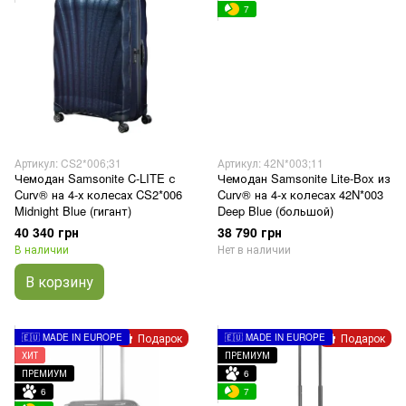
7
Артикул: CS2*006;31
Артикул: 42N*003;11
Чемодан Samsonite C-LITE с
Чемодан Samsonite Lite-Box из
Curv® на 4-х колесах CS2*006
Curv® на 4-х колесах 42N*003
Midnight Blue (гигант)
Deep Blue (большой)
40 340 грн
38 790 грн
В наличии
Нет в наличии
В корзину
Подарок
Подарок
🇪🇺 MADE IN EUROPE
🇪🇺 MADE IN EUROPE
ХИТ
ПРЕМИУМ
ПРЕМИУМ
6
6
7