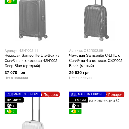
7
Артикул: 42N*002;11
Артикул: CS2*002;09
Чемодан Samsonite Lite-Box из
Чемодан Samsonite C-LITE с
Curv® на 4-х колесах 42N*002
Curv® на 4-х колесах CS2*002
Deep Blue (средний)
Black (малый)
37 070 грн
29 830 грн
Нет в наличии
Нет в наличии
Подарок
Подарок
🇪🇺 MADE IN EUROPE
🇪🇺 MADE IN EUROPE
ПРЕМИУМ
ПРЕМИУМ
6
6
7
7