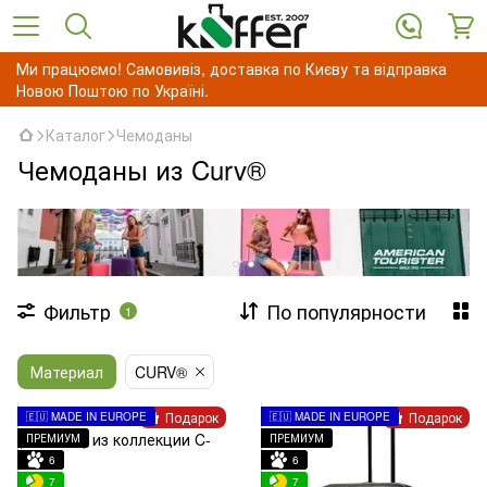
Ми працюємо! Самовивіз, доставка по Києву та відправка
Новою Поштою по Україні.
Каталог
Чемоданы
Чемоданы из Curv®
Фильтр
По популярности
1
Материал
CURV®
Подарок
Подарок
🇪🇺 MADE IN EUROPE
🇪🇺 MADE IN EUROPE
ПРЕМИУМ
ПРЕМИУМ
6
6
7
7