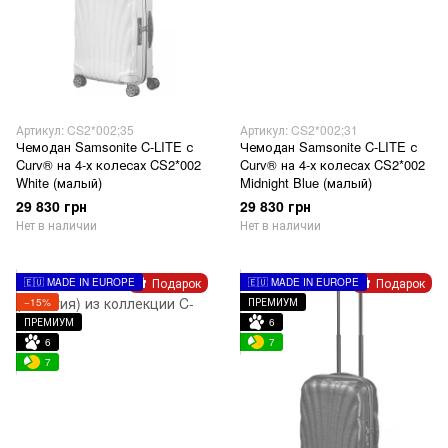
Артикул: CS2*002;35
Артикул: CS2*002;31
Чемодан Samsonite C-LITE с
Чемодан Samsonite C-LITE с
Curv® на 4-х колесах CS2*002
Curv® на 4-х колесах CS2*002
White (малый)
Midnight Blue (малый)
29 830 грн
29 830 грн
Нет в наличии
Нет в наличии
Подарок
Подарок
🇪🇺 MADE IN EUROPE
🇪🇺 MADE IN EUROPE
−15%
ПРЕМИУМ
ПРЕМИУМ
6
6
7
7