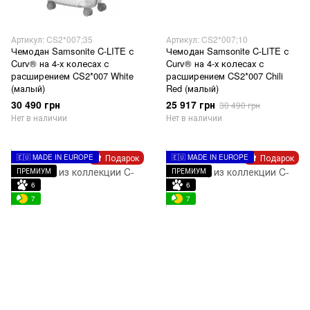
Артикул: CS2*007;35
Артикул: CS2*007;10
Чемодан Samsonite C-LITE с
Чемодан Samsonite C-LITE с
Curv® на 4-х колесах с
Curv® на 4-х колесах с
расширением CS2*007 White
расширением CS2*007 Chili
(малый)
Red (малый)
30 490 грн
25 917 грн
30 490 грн
Нет в наличии
Нет в наличии
Подарок
Подарок
🇪🇺 MADE IN EUROPE
🇪🇺 MADE IN EUROPE
ПРЕМИУМ
ПРЕМИУМ
6
6
7
7