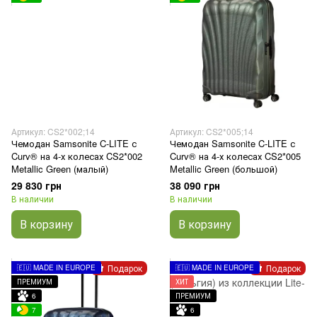
Артикул: CS2*002;14
Артикул: CS2*005;14
Чемодан Samsonite C-LITE с
Чемодан Samsonite C-LITE с
Curv® на 4-х колесах CS2*002
Curv® на 4-х колесах CS2*005
Metallic Green (малый)
Mеtallic Green (большой)
29 830 грн
38 090 грн
В наличии
В наличии
В корзину
В корзину
Подарок
Подарок
🇪🇺 MADE IN EUROPE
🇪🇺 MADE IN EUROPE
ПРЕМИУМ
ХИТ
6
ПРЕМИУМ
7
6