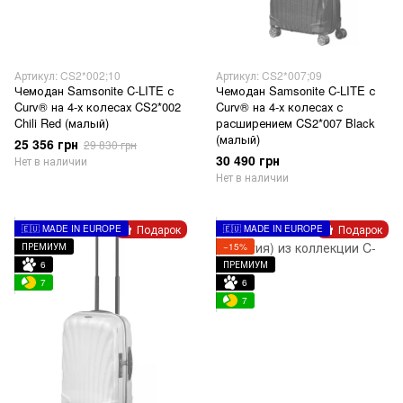
Артикул: CS2*002;10
Артикул: CS2*007;09
Чемодан Samsonite C-LITE с
Чемодан Samsonite C-LITE с
Curv® на 4-х колесах CS2*002
Curv® на 4-х колесах с
Chili Red (малый)
расширением CS2*007 Black
(малый)
25 356 грн
29 830 грн
30 490 грн
Нет в наличии
Нет в наличии
Подарок
Подарок
🇪🇺 MADE IN EUROPE
🇪🇺 MADE IN EUROPE
ПРЕМИУМ
−15%
6
ПРЕМИУМ
7
6
7