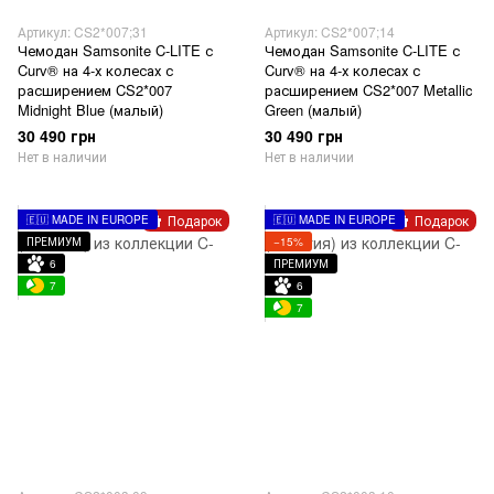
Артикул: CS2*007;31
Артикул: CS2*007;14
Чемодан Samsonite C-LITE с
Чемодан Samsonite C-LITE с
Curv® на 4-х колесах с
Curv® на 4-х колесах с
расширением CS2*007
расширением CS2*007 Mеtallic
Midnight Blue (малый)
Green (малый)
30 490 грн
30 490 грн
Нет в наличии
Нет в наличии
Подарок
Подарок
🇪🇺 MADE IN EUROPE
🇪🇺 MADE IN EUROPE
ПРЕМИУМ
−15%
6
ПРЕМИУМ
7
6
7