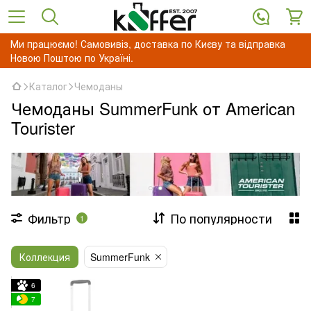
Ми працюємо! Самовивіз, доставка по Києву та відправка
Новою Поштою по Україні.
Каталог
Чемоданы
Чемоданы SummerFunk от American
Tourister
Фильтр
По популярности
1
Коллекция
SummerFunk
6
7