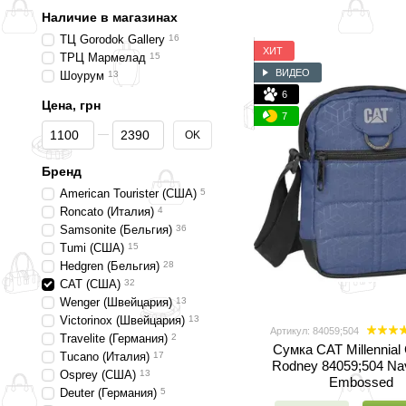
Наличие в магазинах
ТЦ Gorodok Gallery
16
ХИТ
ТРЦ Мармелад
15
ВИДЕО
Шоурум
13
6
Цена, грн
7
От Цена, грн
До Цена, грн
OK
Бренд
American Tourister (США)
5
Roncato (Италия)
4
Samsonite (Бельгия)
36
Tumi (США)
15
Hedgren (Бельгия)
28
CAT (США)
32
Wenger (Швейцария)
13
Victorinox (Швейцария)
13
Артикул: 84059;504
Travelite (Германия)
2
Сумка CAT Millennial 
Tucano (Италия)
17
Rodney 84059;504 Na
Osprey (США)
13
Embossed
Deuter (Германия)
5