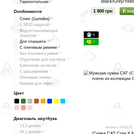
Black/Grey/Yell
Горизонтальная
2
1 800 грн
В ко
Особенности
Слинг (1шлейка)
4
С RFID защитой
0
Водоотталкивающее
6
покрытие
0
Для планшета
10
7
С плечевым ремнем
1
Без плечевого ремня
0
Отделение для ноутбука
0
Крепление на багаж
0
С расширением
0
Плечевые лямки
0
Кишеня для зброї
0
Цвет
Диагональ ноутбука
13,3 дюйма
0
Артикул: 84566;01
14,1 дюйма
0
Сумка CAT Core X 