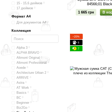
15 - 15,6 дюймов
0
84566;01 Blac
17 дюймов
0
1 665 грн
В ко
Формат А4
Для документов А4
0
Коллекция
−20%
6
Alpha 3
0
7
ALPHA BRAVO
0
Altmont Original
0
Altmont Professional
0
Aoede
0
Architecture Urban 2
0
ARRIVE
0
Astra
0
AT Work
0
Basics
0
BC
0
Beginner
0
Biz2Go
0