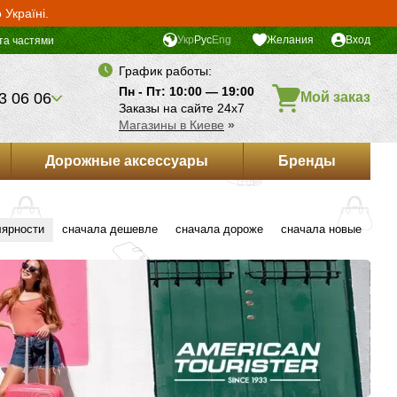
Україні.
Укр
Рус
Eng
Желания
Вход
та частями
График работы:
Пн - Пт: 10:00 — 19:00
3 06 06
Мой заказ
Заказы на сайте 24х7
Магазины в Киеве
»
Дорожные аксессуары
Бренды
лярности
сначала дешевле
сначала дороже
сначала новые