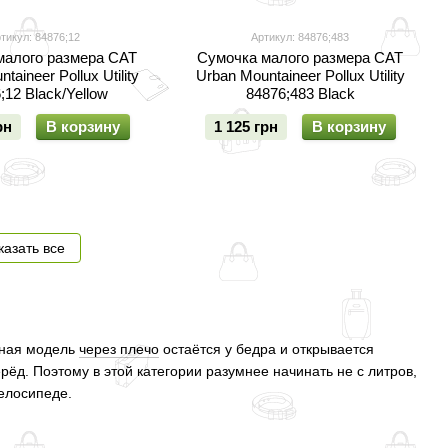
тикул: 84876;12
Артикул: 84876;483
малого размера CAT
Сумочка малого размера CAT
taineer Pollux Utility
Urban Mountaineer Pollux Utility
;12 Black/Yellow
84876;483 Black
рн
В корзину
1 125 грн
В корзину
казать все
ьная модель
через плечо
остаётся у бедра и открывается
рёд. Поэтому в этой категории разумнее начинать не с литров,
велосипеде.