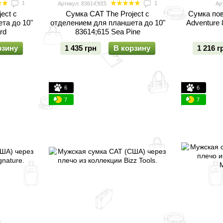
1
1
Артикул: 83614;615
Ар
ect с
Сумка CAT The Project с
Сумка пов
та до 10"
отделением для планшета до 10"
Adventure
rd
83614;615 Sea Pine
рзину
1 435 грн
В корзину
1 216 г
6
6
7
7