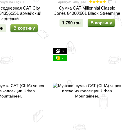
1
тикул: 84356;351
Артикул: 84060;661
седневная CAT City
Сумка CAT Millennial Classic
 84356;351 армейский
Jones 84060;661 Black Streamline
зеленый
1 790 грн
В корзину
рн
В корзину
6
7