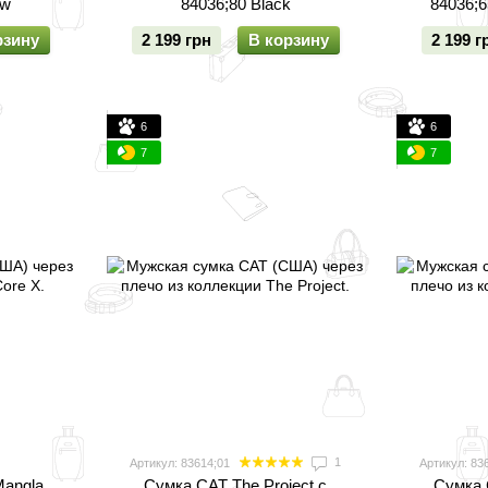
ow
84036;80 Black
84036;6
рзину
2 199 грн
В корзину
2 199 г
6
6
7
7
1
Артикул: 83614;01
Артикул: 83
Mangla
Сумка CAT The Project с
Сумка 