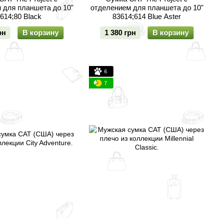
 для планшета до 10"
отделением для планшета до 10"
614;80 Black
83614;614 Blue Aster
рн
В корзину
1 380 грн
В корзину
6
7