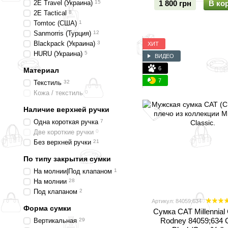
2E Travel (Украина)
15
1 800 грн
В ко
2Е Tactical
8
Tomtoc (США)
1
Sanmorris (Турция)
12
Blackpack (Украина)
3
ХИТ
HURU (Украина)
5
ВИДЕО
6
Материал
7
Текстиль
32
Кожа / текстиль
0
Наличие верхней ручки
Одна короткая ручка
7
Две короткие ручки
0
Без верхней ручки
21
По типу закрытия сумки
На молнии|Под клапаном
1
На молнии
28
Под клапаном
2
Артикул: 84059;634
Форма сумки
Сумка CAT Millennial 
Rodney 84059;634
Вертикальная
29