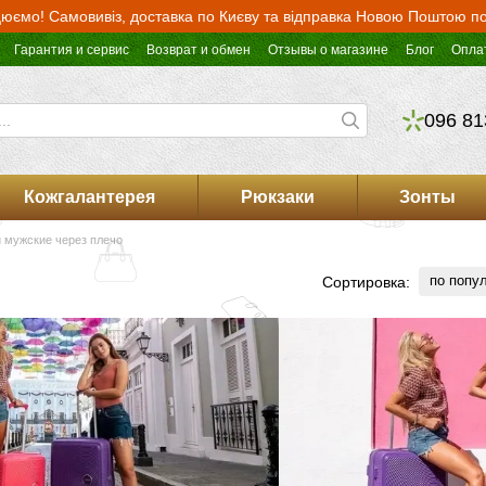
юємо! Самовивіз, доставка по Києву та відправка Новою Поштою по 
Гарантия и сервис
Возврат и обмен
Отзывы о магазине
Блог
Опла
096 81
Кожгалантерея
Рюкзаки
Зонты
 мужские через плечо
по попу
Сортировка: