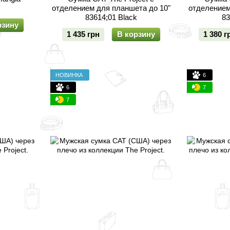
k
отделением для планшета до 10"
отделением
83614;01 Black
83
рзину
1 435 грн
В корзину
1 380 г
НОВИНКА
6
6
7
7