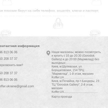
ые плоские берут на себя телефон,
кошелёк
, ключи и паспорт,
и, но уже дают отдельное место планшету, зарядке и
ки должны оставаться свободными, а к содержимому нужно
 она отсутствует; одни устроены вокруг основного отделения и
 чётко заданное место для техники. Эти детали определяют,
 на ремне.
онтактная информация
96 813 06 06
Наши магазины, можно посмотреть
и купить с 10 до 20:30 (Gorodok
50 208 37 37
Gallery) и до 20:00 (Мармелад) без
выходных:................................................
ерезвонить вам?
Киев, м.Шулявская, ул.
я. В Millennial Classic представлены компактные модели из
Борщаговская, 154 ТРЦ
й полиэстер 1680D, верхнюю ручку, отделение для планшета
50 208 37 37
"Мармелад", 1-й этаж, магазин
Koffer.UA.........................................
eer встречаются лёгкий полиэстер 210D diamond ripstop и
96 813 06 06
Киев, м.Почайна, пр-т.Бандеры, 23
ой сумки.
ТЦ "Gorodok Gallery", 2-й этаж,
offer.ukraine@gmail.com
магазин
о связывает разработку коллекций с индустриальной
Koffer.UA...............................................
ля покупателя это проявляется в выборе текстиля,
Карта проезда
 только в логотипе. При этом компактные модели Millennial
T не означает автоматически самый тактический вариант.