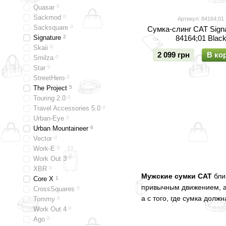
Quasar
0
Sackmod
0
Артикул: 84164;01
Sacksquare
0
Сумка-слинг CAT Sign
Signature
2
84164;01 Blac
Skaii
0
2 099 грн
В ко
Smilza
0
Star
0
StreetHero
0
The Project
5
Touring 2.0
0
Travel Accessories 5.0
0
Urban-Eye
0
Urban Mountaineer
6
Vector
0
Work-E
0
Work Out 3
0
XBR
0
Мужские сумки CAT
бли
Core X
1
привычным движением, 
CrossSquares
0
а с того, где сумка долж
Tommy
0
Work Out 4
0
Ago
0