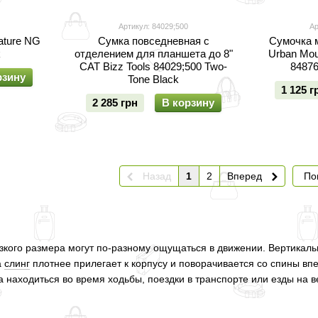
Артикул: 84029;500
Ар
ature NG
Сумка повседневная с
Сумочка 
k
отделением для планшета до 8"
Urban Moun
CAT Bizz Tools 84029;500 Two-
84876
рзину
Tone Black
1 125 г
2 285 грн
В корзину
Назад
1
2
Вперед
По
зкого размера могут по-разному ощущаться в движении. Вертикал
а
слинг
плотнее прилегает к корпусу и поворачивается со спины впе
на находиться во время ходьбы, поездки в транспорте или езды на 