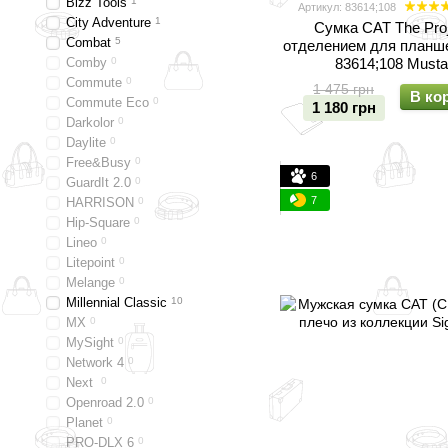
Bizz Tools
1
Артикул: 83614;108
City Adventure
1
Сумка CAT The Proj
Combat
5
отделением для планше
Comby
0
83614;108 Musta
Commute
0
1 475 грн
В ко
Commute Eco
0
1 180 грн
Darkolor
0
Daylite
0
Free&Busy
0
6
GuardIt 2.0
0
7
HARRISON
0
Hip-Square
0
Lineo
0
Litepoint
0
Melange
0
Millennial Classic
10
MX
0
MySight
0
Network 4
0
Next
0
Openroad 2.0
0
Planet
0
PRO-DLX 6
0