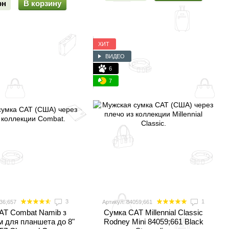
рн
В корзину
ХИТ
ВИДЕО
6
7
3
1
36;657
Артикул: 84059;661
AT Combat Namib з
Сумка CAT Millennial Classic
 для планшета до 8"
Rodney Mini 84059;661 Black