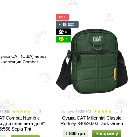
ХИТ
ВИДЕО
6
7
3
1
36;558
Артикул: 84059;603
AT Combat Namib с
Сумка CAT Millennial Classic
 для планшета до 8"
Rodney 84059;603 Dark Green
;558 Sepia Tint
1 800 грн
В корзину