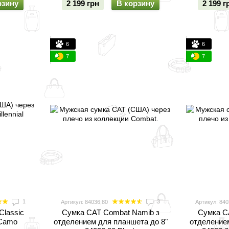
рзину
2 199 грн
В корзину
2 199 г
6
6
7
7
1
3
Артикул: 84036;80
Артикул: 840
Classic
Cумка CAT Combat Namib з
Cумка C
 Camo
отделением для планшета до 8"
отделением