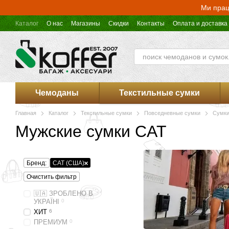
Перейти к основному контенту
Ми прац
Каталог
О нас
Магазины
Скидки
Контакты
Оплата и доставка
Оферта магазина Koffer.UA
Чемоданы
Текстильные сумки
Главная
Каталог
Текстильные сумки
Повседневные сумки
Сумки
Мужские сумки CAT
Бренд:
CAT (США)
Очистить фильтр
🇺🇦 ЗРОБЛЕНО В
УКРАЇНІ
0
ХИТ
6
ПРЕМИУМ
0