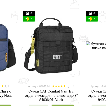
6
6
7
7
1
3
Артикул: 84036;01
Артикул: 840
Classic
Cумка CAT Combat Namib с
Cумка C
vy Heat
отделением для планшета до 8"
отделением
84036;01 Black
84036