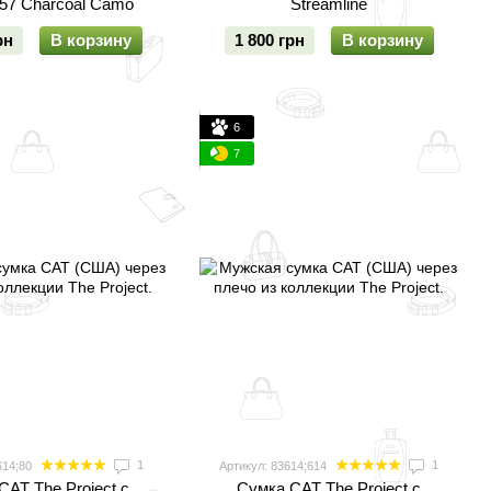
57 Charcoal Camo
Streamline
рн
В корзину
1 800 грн
В корзину
6
7
1
1
614;80
Артикул: 83614;614
CAT The Project с
Сумка CAT The Project с