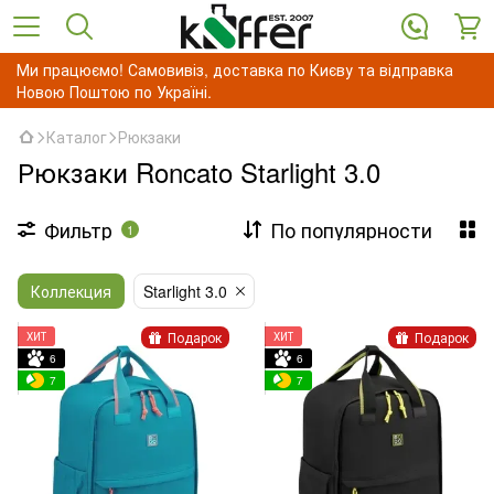
Ми працюємо! Самовивіз, доставка по Києву та відправка
Новою Поштою по Україні.
Каталог
Рюкзаки
Рюкзаки Roncato Starlight 3.0
Фильтр
По популярности
1
Коллекция
Starlight 3.0
Подарок
Подарок
ХИТ
ХИТ
6
6
7
7