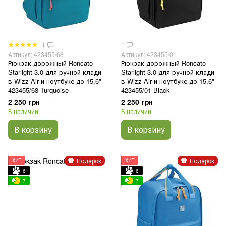
1
1
Артикул: 423455/68
Артикул: 423455/01
Рюкзак дорожный Roncato
Рюкзак дорожный Roncato
Starlight 3.0 для ручной клади
Starlight 3.0 для ручной клади
в Wizz Air и ноутбуке до 15,6"
в Wizz Air и ноутбуке до 15,6"
423455/68 Turquoise
423455/01 Black
2 250 грн
2 250 грн
В наличии
В наличии
В корзину
В корзину
Подарок
Подарок
ХИТ
ХИТ
6
6
7
7