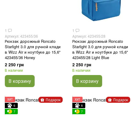
1
1
Артикул: 423455/36
Артикул: 423455/28
Рюкзак дорожный Roncato
Рюкзак дорожный Roncato
Starlight 3.0 для ручной клади
Starlight 3.0 для ручной клади
в Wizz Air и ноутбуке до 15,6"
в Wizz Air и ноутбуке до 15,6"
423455/36 Honey
423455/28 Light Blue
2 250 грн
2 250 грн
В наличии
В наличии
В корзину
В корзину
Подарок
Подарок
ХИТ
ХИТ
6
6
7
7