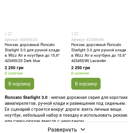
1
1
Артикул: 423455/23
Артикул: 423455/85
Рюкзак дорожный Roncato
Рюкзак дорожный Roncato
Starlight 3.0 для ручной клади
Starlight 3.0 для ручной клади
в Wizz Air и ноутбуке до 15,6"
в Wizz Air и ноутбуке до 15,6"
423455/23 Dark blue
423455/85 Lavander
2 250 грн
2 250 грн
В наличии
В наличии
В корзину
В корзину
Roncato Starlight 3.0
- мягкая дорожная серия для коротких
авиаперелетов,
ручной клади
и размещения под сиденьем.
Её сценарий строится вокруг дороги: взять личные вещи,
ноутбук, небольшой набор в поездку и использовать рюкзак
или сумку-рюкзак вместе с
чемоданом
.
Развернуть
Roncato
- итальянский бренд, и в Starlight 3.0 хорошо