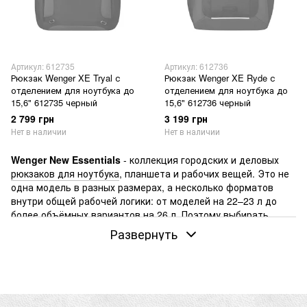
Артикул: 612735
Артикул: 612736
Рюкзак Wenger XE Tryal с
Рюкзак Wenger XE Ryde с
отделением для ноутбука до
отделением для ноутбука до
15,6" 612735 черный
15,6" 612736 черный
2 799 грн
3 199 грн
Нет в наличии
Нет в наличии
Wenger New Essentials
- коллекция городских и деловых
рюкзаков для ноутбука
, планшета и рабочих вещей. Это не
одна модель в разных размерах, а несколько форматов
внутри общей рабочей логики: от моделей на 22–23 л до
более объёмных вариантов на 26 л. Поэтому выбирать
здесь лучше не «New Essentials вообще», а конкретный
Развернуть
рюкзак под свой ежедневный сценарий.
Wenger
- швейцарский бренд, основанный в 1893 году. В
New Essentials эта логика читается спокойно: коллекция не
выглядит туристической, а держится ближе к городу,
технике и организованному движению в течение дня.