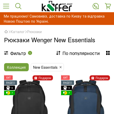
Ми працюємо! Самовивіз, доставка по Києву та відправка
Новою Поштою по Україні.
Каталог
Рюкзаки
Рюкзаки Wenger New Essentials
Фильтр
По популярности
1
Коллекция
New Essentials
Подарок
Подарок
ХИТ
ХИТ
ВИДЕО
ВИДЕО
6
6
7
7