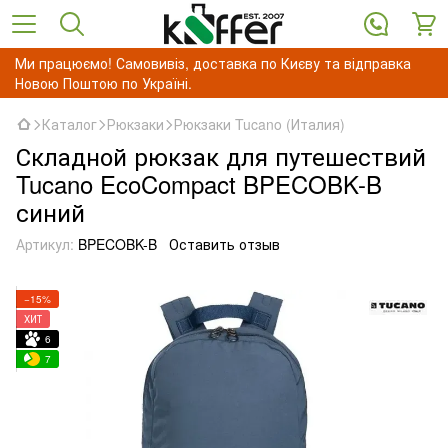
Ми працюємо! Самовивіз, доставка по Києву та відправка
Новою Поштою по Україні.
Каталог
Рюкзаки
Рюкзаки Tucano (Италия)
Складной рюкзак для путешествий
Tucano EcoCompact BPECOBK-B
синий
Артикул:
BPECOBK-B
Оставить отзыв
−15%
ХИТ
6
7