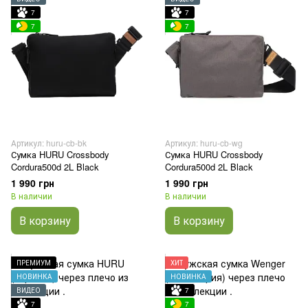
7
7
7
7
Артикул: huru-cb-bk
Артикул: huru-cb-wg
Сумка HURU Crossbody
Сумка HURU Crossbody
Cordura500d 2L Black
Cordura500d 2L Black
1 990 грн
1 990 грн
В наличии
В наличии
В корзину
В корзину
ПРЕМИУМ
ХИТ
НОВИНКА
НОВИНКА
ВИДЕО
7
7
7