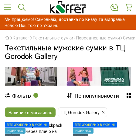
Ми працюємо! Самовивіз, доставка по Києву та відправка
Новою Поштою по Україні.
Каталог
Текстильные сумки
Повседневные сумки
Сумки
Текстильные мужские сумки в ТЦ
Gorodok Gallery
Фильтр
По популярности
1
Наличие в магазинах
ТЦ Gorodok Gallery
🇺🇦 ЗРОБЛЕНО В УКРАЇНІ
🇺🇦 ЗРОБЛЕНО В УКРАЇНІ
НОВИНКА
НОВИНКА