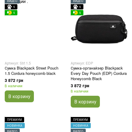
ВИДЕО
ВИДЕО
5
5
5
5
Артикул: Strt 1.5
Артикул: EDP
Сумка Blackpack Street Pouch
Сумка-органайзер Blackpack
1.5 Cordura honeycomb black
Every Day Pouch (EDP) Cordura
Honeycomb Black
3 872 грн
3 872 грн
В наличии
В наличии
В корзину
В корзину
ПРЕМИУМ
ПРЕМИУМ
НОВИНКА
НОВИНКА
ВИДЕО
ВИДЕО