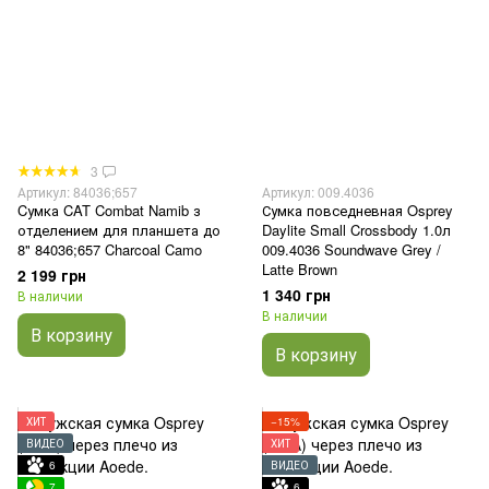
3
Артикул: 84036;657
Артикул: 009.4036
Cумка CAT Combat Namib з
Сумка повседневная Osprey
отделением для планшета до
Daylite Small Crossbody 1.0л
8" 84036;657 Charcoal Camo
009.4036 Soundwave Grey /
Latte Brown
2 199 грн
1 340 грн
В наличии
В наличии
В корзину
В корзину
ХИТ
−15%
ВИДЕО
ХИТ
6
ВИДЕО
7
6