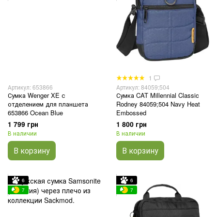
1
Артикул: 653866
Артикул: 84059;504
Сумка Wenger XE с
Сумка CAT Millennial Classic
отделением для планшета
Rodney 84059;504 Navy Heat
653866 Ocean Blue
Embossed
1 799 грн
1 800 грн
В наличии
В наличии
В корзину
В корзину
6
6
7
7