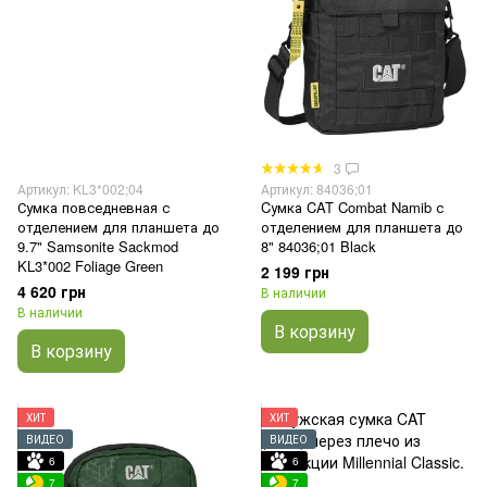
3
Артикул: KL3*002;04
Артикул: 84036;01
Сумка повседневная с
Cумка CAT Combat Namib с
отделением для планшета до
отделением для планшета до
9.7" Samsonite Sackmod
8" 84036;01 Black
KL3*002 Foliage Green
2 199 грн
4 620 грн
В наличии
В наличии
В корзину
В корзину
ХИТ
ХИТ
ВИДЕО
ВИДЕО
6
6
7
7