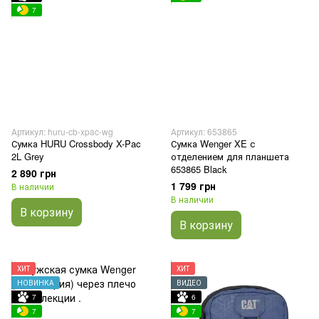
7
Артикул: huru-cb-xpac-wg
Артикул: 653865
Сумка HURU Crossbody X-Pac
Сумка Wenger XE с
2L Grey
отделением для планшета
653865 Black
2 890 грн
1 799 грн
В наличии
В наличии
В корзину
В корзину
ХИТ
ХИТ
НОВИНКА
ВИДЕО
7
6
7
7