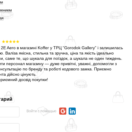
ии
рением
ая
6
2E Aero в магазині Koffer у ТРЦ “Gorodok Gallery” і залишилась
 Валіза якісна, стильна та зручна, ціна та якість ідеально
и, саме те, що шукала для поїздок, а шукала не один тиждень.
ти персонал магазину — дуже привітні, уважні, допомогли з
нсультацію по бренду та роботі кодового замка. Приємно
нта дійсно цінують.
 приємний досвід покупки!
тарий
Войти с помощью