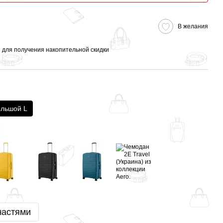
В желания
я
для получения накопительной скидки
льшой L
частями