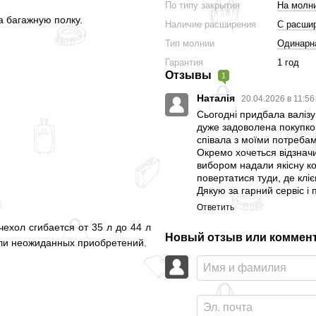
По типу закрытия
На молн
а багажную полку.
Наличие расширения
С расши
Тип молнии
Одинарн
Гарантия
1 год
Отзывы
1
Наталія
20.04.2026 в 11:5
Сьогодні придбала валізу 
дуже задоволена покупкою.
співала з моїми потребам
Окремо хочеться відзначи
вибором надали якісну ко
повертатися туди, де кліє
Дякую за гарний сервіс і
Ответить
ехол сгибается от 35 л до 44 л
Новый отзыв или коммен
ли неожиданных приобретений.