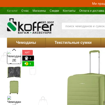
Перейти к основному контенту
Ми прац
Каталог
О нас
Магазины
Скидки
Контакты
Оплата и доставка
Оферта магазина Koffer.UA
Чемоданы
Текстильные сумки
ХИТ
4
4