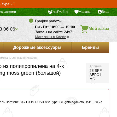
Україні.
Укр
Рус
Eng
Желания
Вход
та частями
График работы:
Пн - Пт: 10:00 — 19:00
3 06 06
Мой заказ
Заказы на сайте 24х7
Магазины в Киеве
»
Дорожные аксессуары
Бренды
емоданы 2E Travel (Украина)
o из полипропилена на 4-х
Артикул
2E-SPP-
-mg moss green (большой)
AERO-L-
MG
ль Borofone BX71 3-in-1 USB-A to Type-C/Lightning/micro USB 10w 2a