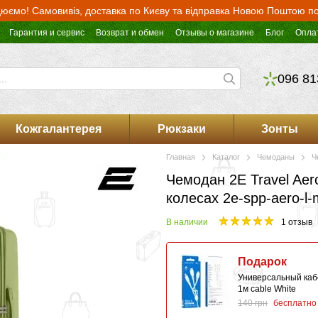
юємо! Самовивіз, доставка по Києву та відправка Новою Поштою по 
Гарантия и сервис
Возврат и обмен
Отзывы о магазине
Блог
Опла
096 81
Кожгалантерея
Рюкзаки
Зонты
Главная
Каталог
Чемоданы
Ч
Чемодан 2E Travel Aer
колесах 2e-spp-aero-l
В наличии
1 отзыв
Подарок
Универсальный кабе
1м сable White
140 грн
бесплатно