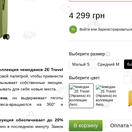
4 299 грн
Войти
или
Зарегистрироватьс
%
Выберите размер
Малый S
Средний M
Бо
оллекция чемоданов 2E Travel
овой палитрой, чтобы привнести
Выберите цвет
вызывает собственные эмоции,
ывать для себя новые места.
ена
, он выдерживает тяготы
леса-вращаются на 360° и
рукция обеспечивает до 20%
В корзину
Оплата 
ужно в последнюю минуту. Замок