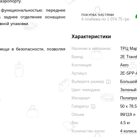
 аэропорту.
 функциональностью: переднее
ПОКУПКА ЧАСТЯМИ
а заднее отделение оснащено
4 платежа по 1 074.75 грн
ной упаковки.
Характеристики
Наличие в магазинах
ТРЦ Ма
ещи в безопасности, позволяя
Бренд
2E Travel
Коллекция
Aero
Артикул
2E-SPP-
Выберите размер
Большой
Цвет чемодана
Зеленый
Материал
Полипро
Габариты
50 х 78,5
Объем
99/119 л
Вес
4,5 кг
Количество колес
4 колеса