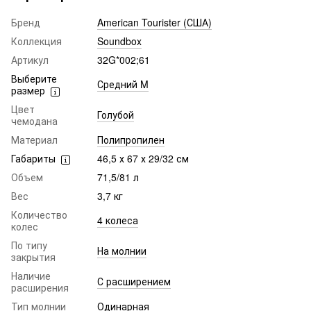
Бренд
American Tourister (США)
Коллекция
Soundbox
Артикул
32G*002;61
Выберите
Средний M
размер
Цвет
Голубой
чемодана
Материал
Полипропилен
Габариты
46,5 х 67 х 29/32 см
Объем
71,5/81 л
Вес
3,7 кг
Количество
4 колеса
колес
По типу
На молнии
закрытия
Наличие
С расширением
расширения
Тип молнии
Одинарная