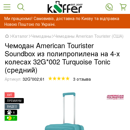
Ми працюємо! Самовивіз, доставка по Києву та відправка
Новою Поштою по Україні.
Каталог
Чемоданы
Чемоданы American Tourister (США)
Чемодан American Tourister
Soundbox из полипропилена на 4-х
колесах 32G*002 Turquoise Tonic
(средний)
Артикул:
32G*002;61
3 отзыва
ХИТ
ПРЕМИУМ
ВИДЕО
6
7