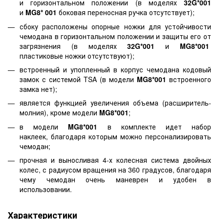
и горизонтальном положении (в моделях
32G*001
и
MG8* 001
боковая переносная ручка отсутствует);
сбоку расположены опорные ножки для устойчивости
чемодана в горизонтальном положении и защиты его от
загрязнения (в моделях
32G*001
и
MG8*001
пластиковые ножки отсутствуют);
встроенный и упопленный в корпус чемодана кодовый
замок с системой TSA (в модели
MG8*001
встроенного
замка нет);
является функцией увеличения объема (расширитель-
молния), кроме модели
MG8*001
;
в модели
MG8*001
в комплекте идет набор
наклеек, благодаря которым можно персонализировать
чемодан;
прочная и выносливая 4-х колесная система двойных
колес, с радиусом вращения на 360 градусов, благодаря
чему чемодан очень маневрен и удобен в
использовании.
Характеристики