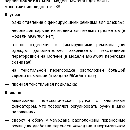
версии
SoundBox Mini
- модель
MG8*001
для самых
маленьких исследователей!
Внутри:
одно отделение с фиксирующими ремнями для одежды;
небольшой карман на молнии для мелких предметов (в
модели
MG8*001
нет);
второе отделение с фиксирующими ремнями для
одежды дополнительно закрывается текстильной
перегородкой на молнии (в модели
MG8*001
перегодка
сетчатая);
на текстильной перегородке расположен большой
карман на молнии (в модели
MG8*001
нет);
прочная текстильная подкладка;
Внешне:
выдвижная телескопическая ручка с кнопочным
фиксатором, что позволяет регулировать ручку в двух
положениях;
сверху и сбоку у чемодана расположены переносные
ручки для удобства переноса чемодана в вертикальном