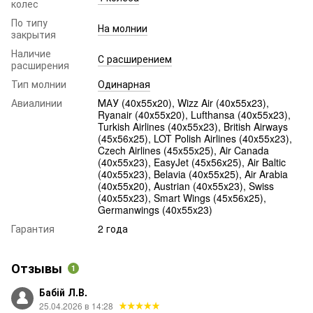
колес
По типу
На молнии
закрытия
Наличие
С расширением
расширения
Тип молнии
Одинарная
Авиалинии
МАУ (40х55х20), Wizz Air (40х55х23),
Ryanair (40х55х20), Lufthansa (40х55х23),
Turkish Airlines (40x55x23), British Airways
(45x56x25), LOT Polish Airlines (40x55x23),
Czech Airlines (45x55x25), Air Canada
(40x55x23), EasyJet (45х56х25), Air Baltic
(40x55x23), Belavia (40х55х25), Air Arabia
(40х55х20), Austrian (40x55x23), Swiss
(40x55x23), Smart Wings (45x56x25),
Germanwings (40x55x23)
Гарантия
2 года
Отзывы
1
Бабій Л.В.
25.04.2026 в 14:28