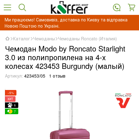
Ми працюємо! Самовивіз, доставка по Києву та відправка
Новою Поштою по Україні.
Каталог
Чемоданы
Чемоданы Roncato (Италия)
Чемодан Modo by Roncato Starlight
3.0 из полипропилена на 4-х
колесах 423453 Burgundy (малый)
Артикул:
423453/05
1 отзыв
−5%
ХИТ
6
7