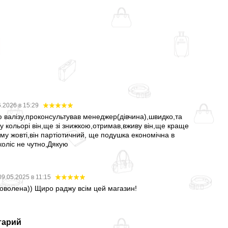
6.2026 в 15:29
 валізу,проконсультував менеджер(дівчина),швидко,та
 кольорі він,ще зі знижкою,отримав,вживу він,ще краще
му жовті,він партіотичний, ще подушка економічна в
коліс не чутно,Дякую
09.05.2025 в 11:15
доволена)) Щиро раджу всім цей магазин!
тарий