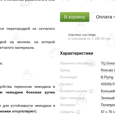
В корзину
Оплата 
я перегородкой из сетчатого
ПОКУПКА ЧАСТЯМИ
6 платежей по 1 208.33 грн
одкой на молнии, на которой
етчатого материала;
Характеристики
м;
Наличие в магазинах
ТЦ Gorod
Бренд
Roncato 
Коллекция
B-Flying
Артикул
418181/3
добства переноски чемодана в
Выберите размер
Большой
 чемодане боковая ручка
Цвет чемодана
Зеленый
Материал
Полипро
 для устойчивости чемодана в
 ножки отсутствуют
);
Габариты
47 х 76 х