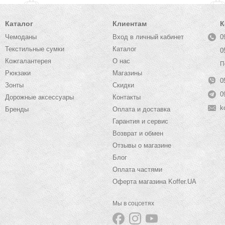
Каталог
Клиентам
К
Чемоданы
Вход в личный кабинет
0
Текстильные сумки
Каталог
0
Кожгалантерея
О нас
П
Рюкзаки
Магазины
0
Зонты
Скидки
0
Дорожные аксессуары
Контакты
k
Бренды
Оплата и доставка
Гарантия и сервис
Возврат и обмен
Отзывы о магазине
Блог
Оплата частями
Оферта магазина Koffer.UA
Мы в соцсетях