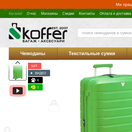
Перейти к основному контенту
Ми прац
Каталог
О нас
Магазины
Скидки
Контакты
Оплата и доставка
Оферта магазина Koffer.UA
Чемоданы
Текстильные сумки
ХИТ
ВИДЕО
6
7