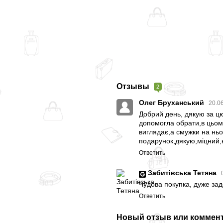
Отзывы
2
Олег Бруханський
20.0
Добрий день, дякую за цю
допомогла обрати,в цьому
виглядає,а смужки на ньо
подарунок,дякую,міцний,
Ответить
Забитівська Тетяна
Чудова покупка, дуже за
Ответить
Новый отзыв или коммен