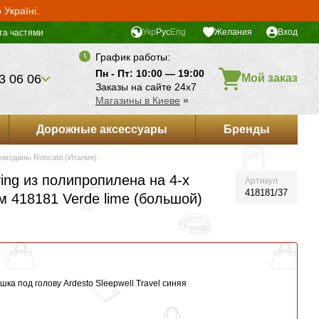
Україні.
Укр
Рус
Eng
Желания
Вход
та частями
График работы:
Пн - Пт: 10:00 — 19:00
3 06 06
Мой заказ
Заказы на сайте 24х7
Магазины в Киеве
»
Дорожные аксессуары
Бренды
емоданы Roncato (Италия)
ing из полипропилена на 4-х
Артикул
418181/37
 418181 Verde lime (большой)
ка под голову Ardesto Sleepwell Travel синяя