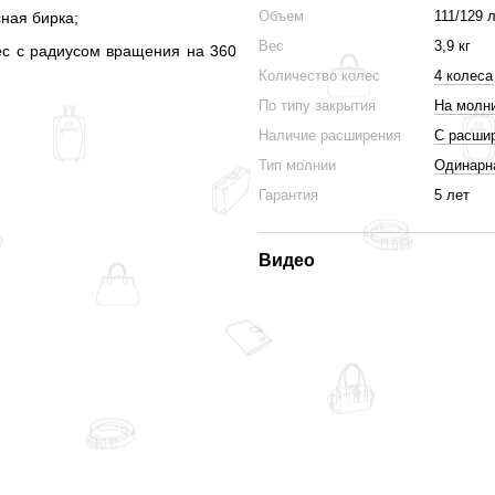
Объем
111/129 
ная бирка;
Вес
3,9 кг
ес с радиусом вращения на 360
Количество колес
4 колеса
По типу закрытия
На молн
Наличие расширения
С расши
Тип молнии
Одинарн
Гарантия
5 лет
Видео