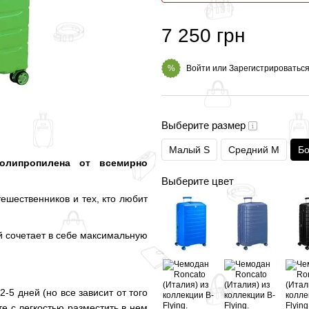
7 250 грн
Войти
или
Зарегистрироватьс
%
Выберите размер
Малый S
Средний M
Бо
полипропилена от всемирно
Выберите цвет
ешественников и тех, кто любит
ый сочетает в себе максимальную
-5 дней (но все зависит от того
те с легкостью разместить в нем