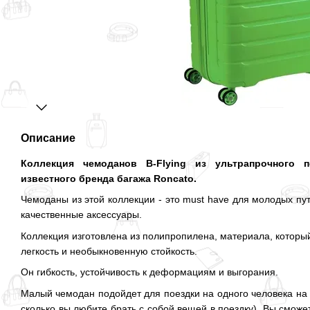
Описание
Коллекция чемоданов B-Flying из ультрапрочного 
известного бренда багажа Roncato.
Чемоданы из этой коллекции - это must have для молодых пут
качественные аксессуары.
Коллекция изготовлена ​​из полипропилена, материала, котор
легкость и необыкновенную стойкость.
Он гибкость, устойчивость к деформациям и выгорания.
Малый чемодан подойдет для поездки на одного человека на 2
сколько вы любите брать с собой вещей в поездку). Вы сможе