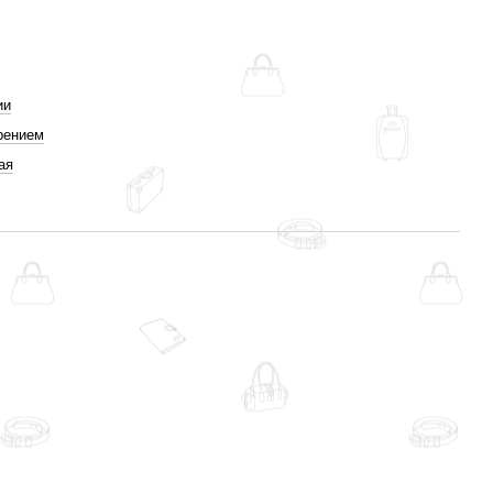
л
ии
рением
ая