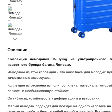
Описание
Коллекция чемоданов B-Flying из ультрапрочного 
известного бренда багажа Roncato.
Чемоданы из этой коллекции - это must have для молодых пут
качественные аксессуары.
Коллекция изготовлена ​​из полипропилена, материала, котор
легкость и необыкновенную стойкость.
Он гибкость, устойчивость к деформациям и выгорания.
Малый чемодан подойдет для поездки на одного человека на 2
сколько вы любите брать с собой вещей в поездку). Вы сможе