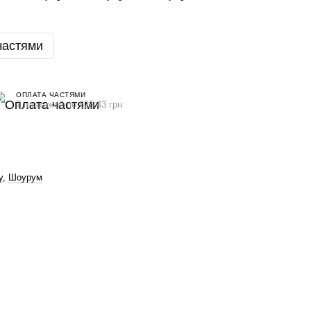
частями
ОПЛАТА ЧАСТЯМИ
7 платежей по 625.43 грн
y
,
Шоурум