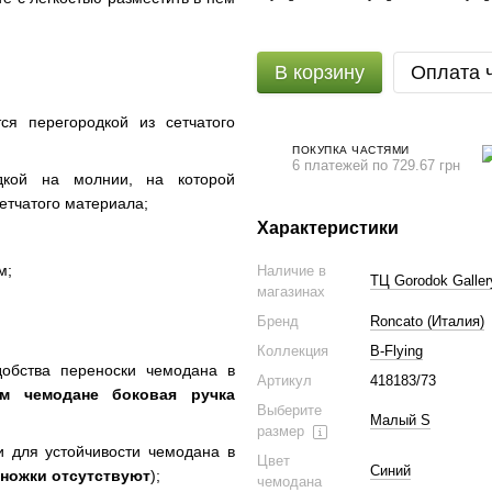
В корзину
Оплата 
я перегородкой из сетчатого
ПОКУПКА ЧАСТЯМИ
6 платежей по 729.67 грн
одкой на молнии, на которой
етчатого материала;
Характеристики
м;
Наличие в
ТЦ Gorodok Galler
магазинах
Бренд
Roncato (Италия)
Коллекция
B-Flying
добства переноски чемодана в
Артикул
418183/73
 чемодане боковая ручка
Выберите
Малый S
размер
 для устойчивости чемодана в
Цвет
Синий
 ножки отсутствуют
);
чемодана