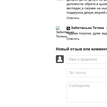
допомогла обрати,в цьому
виглядає,а смужки на ньо
подарунок,дякую,міцний,
Ответить
Забитівська Тетяна
Чудова покупка, дуже за
Ответить
Новый отзыв или коммен