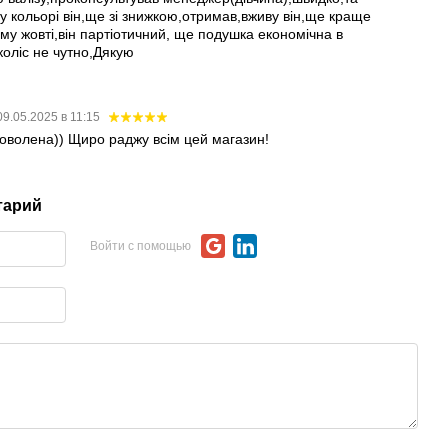
 кольорі він,ще зі знижкою,отримав,вживу він,ще краще
му жовті,він партіотичний, ще подушка економічна в
коліс не чутно,Дякую
09.05.2025 в 11:15
доволена)) Щиро раджу всім цей магазин!
тарий
Войти с помощью