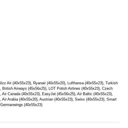
zz Air (40х55х23), Ryanair (40х55х20), Lufthansa (40х55х23), Turkish
), British Airways (45x56x25), LOT Polish Airlines (40x55x23), Czech
), Air Canada (40x55x23), EasyJet (45х56х25), Air Baltic (40x55x23),
, Air Arabia (40х55х20), Austrian (40x55x23), Swiss (40x55x23), Smart
 Germanwings (40x55x23)