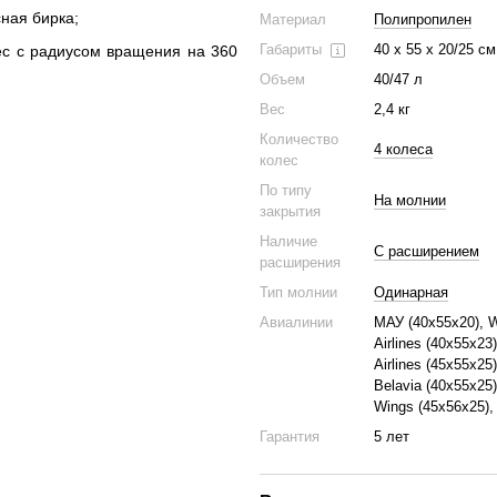
ная бирка;
Материал
Полипропилен
Габариты
40 x 55 x 20/25 см
ес с радиусом вращения на 360
Объем
40/47 л
Вес
2,4 кг
Количество
4 колеса
колес
По типу
На молнии
закрытия
Наличие
С расширением
расширения
Тип молнии
Одинарная
Авиалинии
МАУ (40х55х20), Wi
Airlines (40x55x23
Airlines (45x55x25
Belavia (40х55х25)
Wings (45x56x25),
Гарантия
5 лет