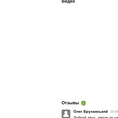
Видео
Отзывы
2
Олег Бруханський
20.0
Добрий день, дякую за цю