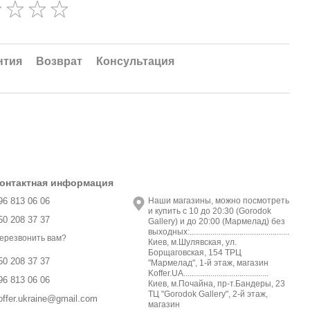
нтия
Возврат
Консультация
онтактная информация
96 813 06 06
Наши магазины, можно посмотреть
и купить с 10 до 20:30 (Gorodok
50 208 37 37
Gallery) и до 20:00 (Мармелад) без
выходных:................................................
ерезвонить вам?
Киев, м.Шулявская, ул.
Борщаговская, 154 ТРЦ
50 208 37 37
"Мармелад", 1-й этаж, магазин
Koffer.UA.........................................
96 813 06 06
Киев, м.Почайна, пр-т.Бандеры, 23
ТЦ "Gorodok Gallery", 2-й этаж,
offer.ukraine@gmail.com
магазин