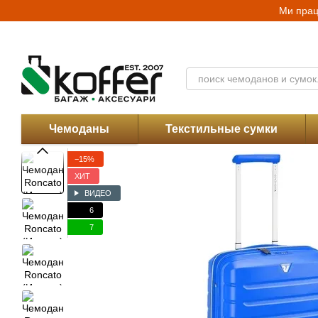
Перейти к основному контенту
Ми прац
Каталог
О нас
Магазины
Скидки
Контакты
Оплата и доставка
Оферта магазина Koffer.UA
Чемоданы
Текстильные сумки
−15%
ХИТ
ВИДЕО
6
7