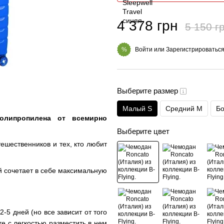
4 378 грн
5 150 г
Войти
или
Зарегистрироватьс
%
Выберите размер
Малый S
Средний M
Бо
полипропилена от всемирно
Выберите цвет
ешественников и тех, кто любит
ый сочетает в себе максимальную
-5 дней (но все зависит от того
те с легкостью разместить в нем