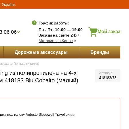
Україні.
Укр
Рус
Eng
Желания
Вход
та частями
График работы:
Пн - Пт: 10:00 — 19:00
3 06 06
Мой заказ
Заказы на сайте 24х7
Магазины в Киеве
»
Дорожные аксессуары
Бренды
емоданы Roncato (Италия)
ing из полипропилена на 4-х
Артикул
418183/73
 418183 Blu Cobalto (малый)
ка под голову Ardesto Sleepwell Travel синяя