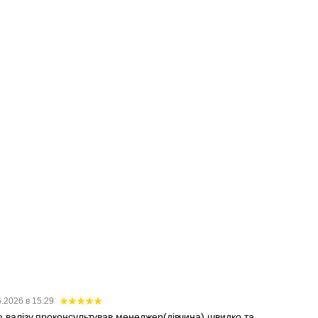
6.2026 в 15:29
 валізу,проконсультував менеджер(дівчина),швидко,та