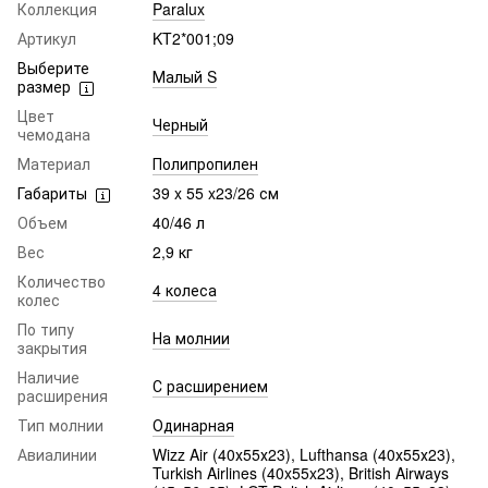
Коллекция
Paralux
Артикул
KT2*001;09
Выберите
Малый S
размер
Цвет
Черный
чемодана
Материал
Полипропилен
Габариты
39 x 55 x23/26 см
Объем
40/46 л
Вес
2,9 кг
Количество
4 колеса
колес
По типу
На молнии
закрытия
Наличие
С расширением
расширения
Тип молнии
Одинарная
Авиалинии
Wizz Air (40х55х23), Lufthansa (40х55х23),
Turkish Airlines (40x55x23), British Airways