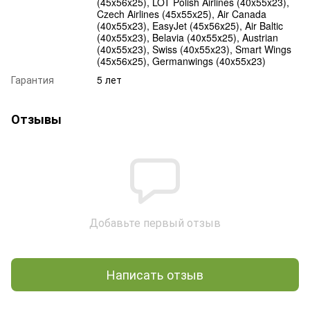
(45x56x25), LOT Polish Airlines (40x55x23),
Czech Airlines (45x55x25), Air Canada
(40x55x23), EasyJet (45х56х25), Air Baltic
(40x55x23), Belavia (40х55х25), Austrian
(40x55x23), Swiss (40x55x23), Smart Wings
(45x56x25), Germanwings (40x55x23)
Гарантия
5 лет
Отзывы
Добавьте первый отзыв
Написать отзыв