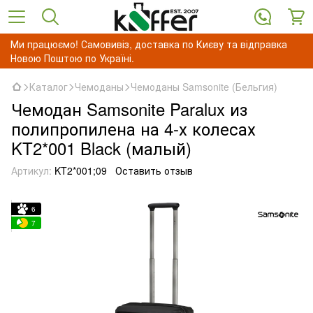
Ми працюємо! Самовивіз, доставка по Києву та відправка
Новою Поштою по Україні.
Каталог
Чемоданы
Чемоданы Samsonite (Бельгия)
Чемодан Samsonite Paralux из
полипропилена на 4-х колесах
KT2*001 Black (малый)
Артикул:
KT2*001;09
Оставить отзыв
6
7