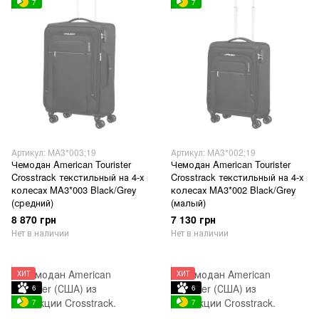
7
7
Артикул: MA3*003;19
Артикул: MA3*002;19
Чемодан American Tourister
Чемодан American Tourister
Crosstrack текстильный на 4-х
Crosstrack текстильный на 4-х
колесах MA3*003 Black/Grey
колесах MA3*002 Black/Grey
(средний)
(малый)
8 870 грн
7 130 грн
Нет в наличии
Нет в наличии
ХИТ
ХИТ
6
6
7
7