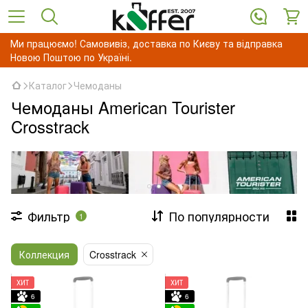
Ми працюємо! Самовивіз, доставка по Києву та відправка
Новою Поштою по Україні.
Каталог
Чемоданы
Чемоданы American Tourister
Crosstrack
Фильтр
По популярности
1
Коллекция
Crosstrack
ХИТ
ХИТ
6
6