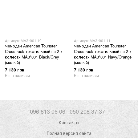
Артикул: MA3*001;19
Артикул: MA3*001;11
Чемодан American Tourister
Чемодан American Tourister
Crosstrack текстильный на 2-х
Crosstrack текстильный на 2-х
колесах MA3*001 Black/Grey
колесах MA3*001 Navy/Orange
(малый)
(малый)
7 130 грн
7 130 грн
Нет в наличии
Нет в наличии
096 813 06 06
050 208 37 37
Контакты
Полная версия сайта