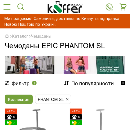
Ми працюємо! Самовивіз, доставка по Києву та відправка
Новою Поштою по Україні.
Каталог
Чемоданы
Чемоданы EPIC PHANTOM SL
Фильтр
По популярности
1
Коллекция
PHANTOM SL
−25%
−25%
6
6
7
7