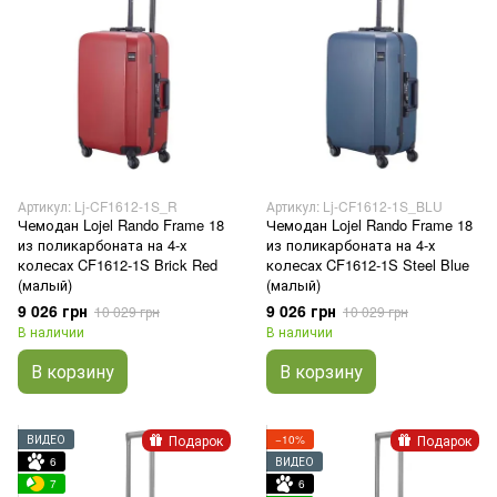
Артикул: Lj-CF1612-1S_R
Артикул: Lj-CF1612-1S_BLU
Чемодан Lojel Rando Frame 18
Чемодан Lojel Rando Frame 18
из поликарбоната на 4-х
из поликарбоната на 4-х
колесах CF1612-1S Brick Red
колесах CF1612-1S Steel Blue
(малый)
(малый)
9 026 грн
9 026 грн
10 029 грн
10 029 грн
В наличии
В наличии
В корзину
В корзину
Подарок
Подарок
ВИДЕО
−10%
6
ВИДЕО
7
6