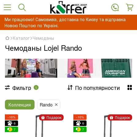
Ми працюємо! Самовивіз, доставка по Києву та відправка
Новою Поштою по Україні.
Каталог
Чемоданы
Чемоданы Lojel Rando
Фильтр
По популярности
1
Коллекция
Rando
Подарок
Подарок
−10%
−10%
6
6
7
7