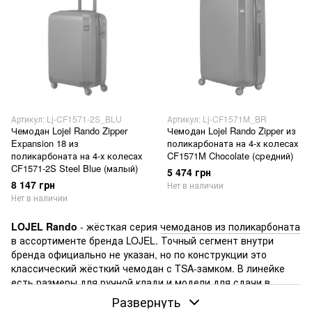
Артикул: Lj-CF1571-2S_BLU
Артикул: Lj-CF1571M_BR
Чемодан Lojel Rando Zipper
Чемодан Lojel Rando Zipper из
Expansion 18 из
поликарбоната на 4-х колесах
поликарбоната на 4-х колесах
CF1571M Chocolate (средний)
CF1571-2S Steel Blue (малый)
5 474 грн
8 147 грн
Нет в наличии
Нет в наличии
LOJEL Rando
- жёсткая серия
чемоданов из поликарбоната
в ассортименте бренда LOJEL. Точный сегмент внутри
бренда официально не указан, но по конструкции это
классический жёсткий чемодан с TSA-замком. В линейке
есть
размеры для ручной клади
и модели для сдачи в
багаж, поэтому серия подходит и для коротких перелётов, и
Развернуть
для обычных поездок.