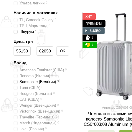
Ультра лёгкий
0
Наличие в магазинах
ХИТ
ТЦ Gorodok Gallery
0
ПРЕМИУМ
ТРЦ Мармелад
0
ВИДЕО
Шоурум
1
7
Цена, грн
7
От Цена, грн
До Цена, грн
OK
Бренд
American Tourister (США)
0
Roncato (Италия)
0
Samsonite (Бельгия)
3
Tumi (США)
0
Hedgren (Бельгия)
0
CAT (США)
0
Wenger (Швейцария)
0
Артикул: CS0*003;0
Victorinox (Швейцария)
0
Чемодан из алюминия
Travelite (Германия)
0
колесах Samsonite Lite
March (Нидерланды)
0
CS0*003;08 Aluminium 
Lojel (Япония)
0