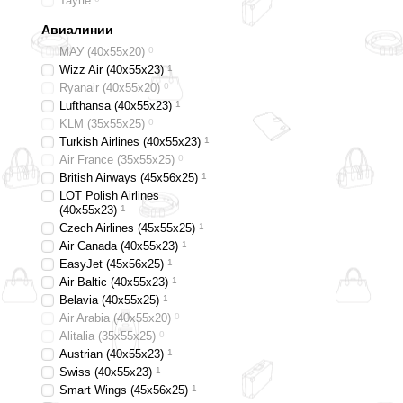
Таупе
Авиалинии
МАУ (40х55х20)
0
Wizz Air (40х55х23)
1
Ryanair (40х55х20)
0
Lufthansa (40х55х23)
1
KLM (35x55x25)
0
Turkish Airlines (40x55x23)
1
Air France (35x55x25)
0
British Airways (45x56x25)
1
LOT Polish Airlines
(40x55x23)
1
Czech Airlines (45x55x25)
1
Air Canada (40x55x23)
1
EasyJet (45х56х25)
1
Air Baltic (40x55x23)
1
Belavia (40х55х25)
1
Air Arabia (40х55х20)
0
Alitalia (35х55х25)
0
Austrian (40x55x23)
1
Swiss (40x55x23)
1
Smart Wings (45x56x25)
1