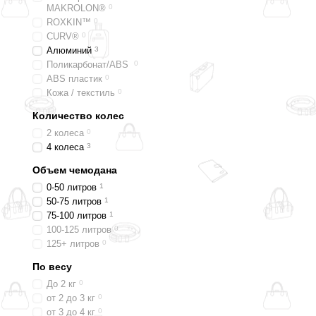
MAKROLON®
0
ROXKIN™
0
CURV®
0
Алюминий
3
Поликарбонат/ABS
0
ABS пластик
0
Кожа / текстиль
0
Количество колес
2 колеса
0
4 колеса
3
Объем чемодана
0-50 литров
1
50-75 литров
1
75-100 литров
1
100-125 литров
0
125+ литров
0
По весу
До 2 кг
0
от 2 до 3 кг
0
от 3 до 4 кг
0