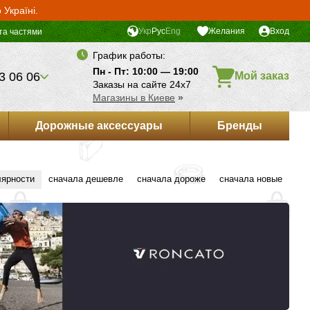
Україні.
Укр
Рус
Eng
Желания
Вход
та частями
График работы:
Пн - Пт: 10:00 — 19:00
3 06 06
Мой заказ
Заказы на сайте 24х7
Магазины в Киеве
»
Дорожные аксессуары
Бренды
лярности
сначала дешевле
сначала дороже
сначала новые