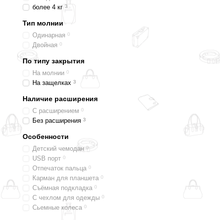
более 4 кг
3
Тип молнии
Одинарная
0
Двойная
0
По типу закрытия
На молнии
0
На защелках
3
Наличие расширения
С расширением
0
Без расширения
3
Особенности
Детский чемодан
0
USB порт
0
Отпечаток пальца
0
Карман для планшета
0
Съёмная подкладка
0
С чехлом для одежды
0
Сьемные колеса
0