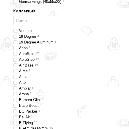
Germanwings (40x55x23)
1
Коллекция
Venture
3
19 Degree
3
19 Degree Aluminum
3
Aeon
3
AeroSpin
12
AeroStep
15
Air Base
16
Airea
3
Alexa
3
Alto
3
Amplar
6
Arona
2
Barbara Glint
1
Base Boost
6
BC Packer
4
Bel Air
3
B-Flying
38
B-FLYING MOVE
15