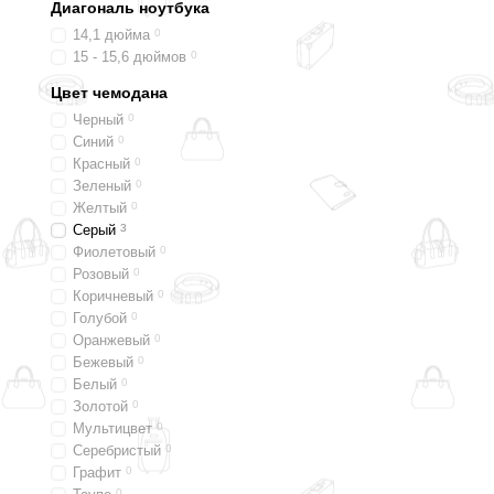
Диагональ ноутбука
14,1 дюйма
0
15 - 15,6 дюймов
0
Цвет чемодана
Черный
0
Синий
0
Красный
0
Зеленый
0
Желтый
0
Серый
3
Фиолетовый
0
Розовый
0
Коричневый
0
Голубой
0
Оранжевый
0
Бежевый
0
Белый
0
Золотой
0
Мультицвет
0
Серебристый
0
Графит
0
0