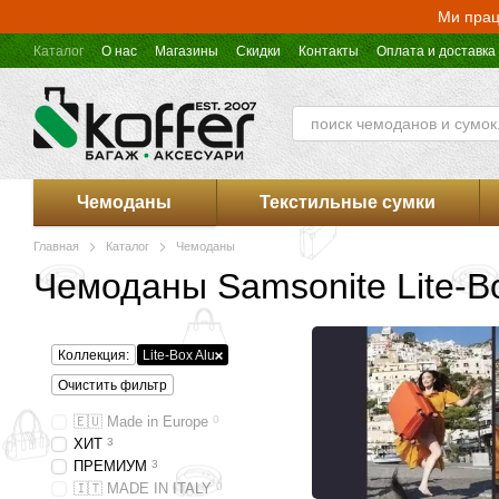
Перейти к основному контенту
Ми прац
Каталог
О нас
Магазины
Скидки
Контакты
Оплата и доставка
Оферта магазина Koffer.UA
Чемоданы
Текстильные сумки
Главная
Каталог
Чемоданы
Чемоданы Samsonite Lite-Bo
Коллекция:
Lite-Box Alu
Очистить фильтр
🇪🇺 Made in Europe
0
ХИТ
3
ПРЕМИУМ
3
🇮🇹 MADE IN ITALY
0