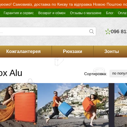
юємо! Самовивіз, доставка по Києву та відправка Новою Поштою по 
Гарантия и сервис
Возврат и обмен
Отзывы о магазине
Блог
Опла
096 81
Кожгалантерея
Рюкзаки
Зонты
x Alu
по попу
Сортировка: