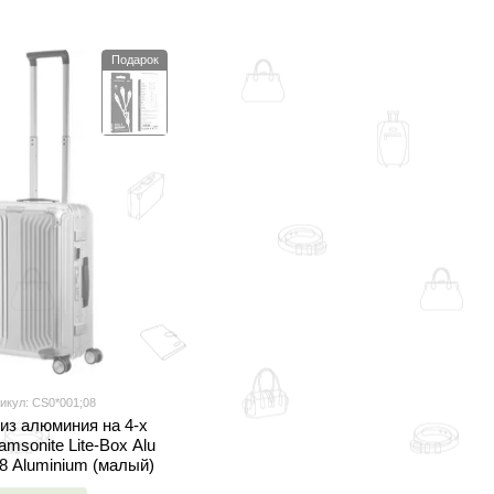
Подарок
икул: CS0*001;08
из алюминия на 4-х
msonite Lite-Box Alu
8 Aluminium (малый)