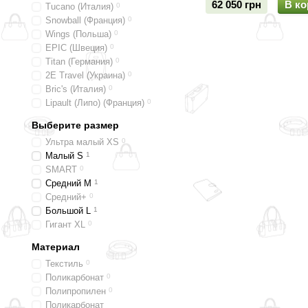
62 050 грн
В ко
Tucano (Италия)
0
Snowball (Франция)
0
Wings (Польша)
0
EPIC (Швеция)
0
Titan (Германия)
0
2E Travel (Украина)
0
Bric's (Италия)
0
Lipault (Липо) (Франция)
0
Выберите размер
Ультра малый XS
0
Малый S
1
SMART
0
Средний M
1
Средний+
0
Большой L
1
Гигант XL
0
Материал
Текстиль
0
Поликарбонат
0
Полипропилен
0
Поликарбонат