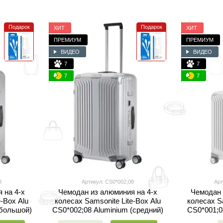
Подарок
Подарок
ХИТ
ХИТ
ПРЕМИУМ
ПРЕМИУМ
ВИДЕО
ВИДЕО
7
7
7
7
8
Артикул: CS0*002;08
Арт
 на 4-х
Чемодан из алюминия на 4-х
Чемодан 
-Box Alu
колесах Samsonite Lite-Box Alu
колесах Sa
(большой)
CS0*002;08 Aluminium (средний)
CS0*001;0