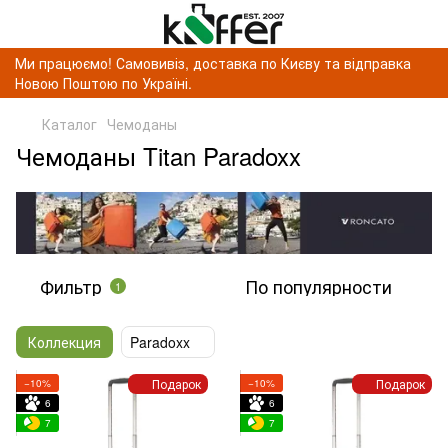
Ми працюємо! Самовивіз, доставка по Києву та відправка
Новою Поштою по Україні.
Каталог
Чемоданы
Чемоданы Titan Paradoxx
Фильтр
По популярности
1
Коллекция
Paradoxx
Подарок
Подарок
−10%
−10%
6
6
7
7