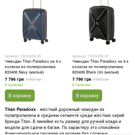
Артикул: Ti833406-20
Артикул: Ti833406-02
Чемодан Titan Paradoxx на 4-х
Чемодан Titan Paradoxx на 4-х
колесах из полипропилена
колесах из полипропилена
833406 Navy (малый)
833406 Black Uni (малый)
7 796 грн
7 796 грн
8 662 грн
8 662 грн
В наличии
В наличии
В корзину
В корзину
Titan Paradoxx
- жёсткий
дорожный чемодан из
полипропилена
в среднем сегменте среди жёстких серий
бренда Titan. В линейке есть
размер для ручной клади
и
модели для сдачи в багаж. По характеру это спокойное
функциональное решение на молнии без сложных