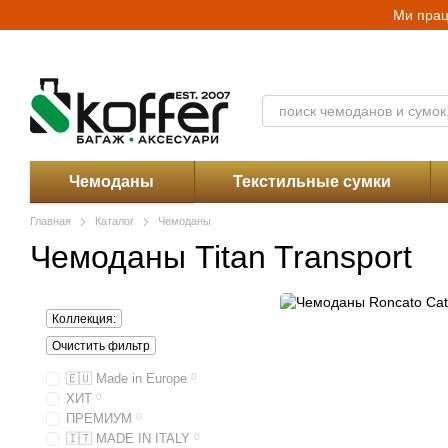
Перейти к основному контенту
Ми прац
Каталог
О нас
Магазины
Скидки
Контакты
Оплата и доставка
Оферта магазина Koffer.UA
Чемоданы
Текстильные сумки
Главная
Каталог
Чемоданы
Чемоданы Titan Transport
Коллекция:
Очистить фильтр
🇪🇺 Made in Europe
0
ХИТ
0
ПРЕМИУМ
0
🇮🇹 MADE IN ITALY
0