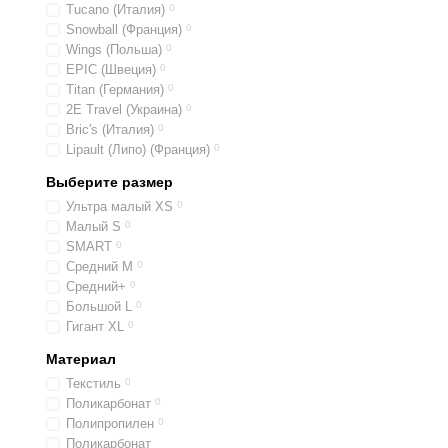
Tucano (Италия)
0
Snowball (Франция)
0
Wings (Польша)
0
EPIC (Швеция)
0
Titan (Германия)
0
2E Travel (Украина)
0
Bric's (Италия)
0
Lipault (Липо) (Франция)
0
Выберите размер
Ультра малый XS
0
Малый S
0
SMART
0
Средний M
0
Средний+
0
Большой L
0
Гигант XL
0
Материал
Текстиль
0
Поликарбонат
0
Полипропилен
0
Поликарбонат