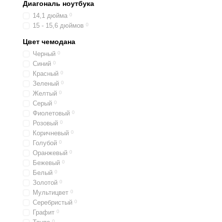
Диагональ ноутбука
14,1 дюйма
0
15 - 15,6 дюймов
0
Цвет чемодана
Черный
0
Синий
0
Красный
0
Зеленый
0
Желтый
0
Серый
0
Фиолетовый
0
Розовый
0
Коричневый
0
Голубой
0
Оранжевый
0
Бежевый
0
Белый
0
Золотой
0
Мультицвет
0
Серебристый
0
Графит
0
0