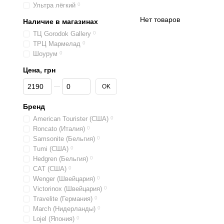
Ультра лёгкий
0
Нет товаров
Наличие в магазинах
ТЦ Gorodok Gallery
0
ТРЦ Мармелад
0
Шоурум
0
Цена, грн
От Цена, грн
До Цена, грн
OK
Бренд
American Tourister (США)
0
Roncato (Италия)
0
Samsonite (Бельгия)
0
Tumi (США)
0
Hedgren (Бельгия)
0
CAT (США)
0
Wenger (Швейцария)
0
Victorinox (Швейцария)
0
Travelite (Германия)
0
March (Нидерланды)
0
Lojel (Япония)
0