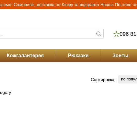
юємо! Самовивіз, доставка по Києву та відправка Новою Поштою по 
Гарантия и сервис
Возврат и обмен
Отзывы о магазине
Блог
Опла
096 81
Кожгалантерея
Рюкзаки
Зонты
по попу
Сортировка: