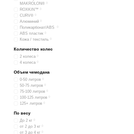
MAKROLON®
0
ROXKIN™
0
CURV®
0
Алюминий
0
Поликарбонат/ABS
0
ABS пластик
0
Кожа / текстиль
0
Количество колес
2 колеса
0
4 колеса
0
Объем чемодана
0-50 литров
0
50-75 литров
0
75-100 литров
0
100-125 литров
0
125+ литров
0
По весу
До 2 кг
0
от 2 до 3 кг
0
от 3 до 4 кг
0