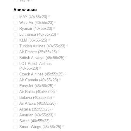
Таупе
Авиалинии
МАУ (40х55х20)
0
Wizz Air (40х55х23)
0
Ryanair (40х55х20)
0
Lufthansa (40х55х23)
0
KLM (35x55x25)
0
Turkish Airlines (40x55x23)
0
Air France (35x55x25)
0
British Airways (45x56x25)
0
LOT Polish Airlines
(40x55x23)
0
Czech Airlines (45x55x25)
0
Air Canada (40x55x23)
0
EasyJet (45х56х25)
0
Air Baltic (40x55x23)
0
Belavia (40х55х25)
0
Air Arabia (40х55х20)
0
Alitalia (35х55х25)
0
Austrian (40x55x23)
0
Swiss (40x55x23)
0
Smart Wings (45x56x25)
0