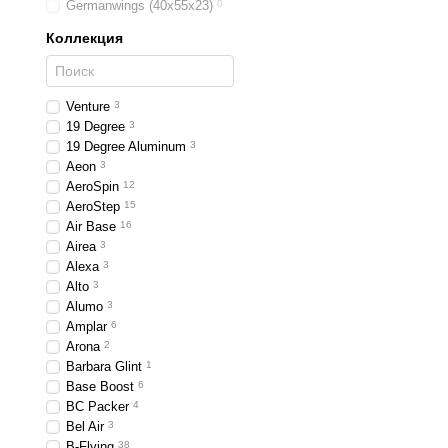
Germanwings (40x55x23)
0
Коллекция
Venture
3
19 Degree
3
19 Degree Aluminum
3
Aeon
3
AeroSpin
12
AeroStep
15
Air Base
16
Airea
3
Alexa
3
Alto
3
Alumo
3
Amplar
6
Arona
2
Barbara Glint
1
Base Boost
6
BC Packer
4
Bel Air
3
B-Flying
38