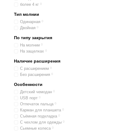
более 4 кг
0
Тип молнии
Одинарная
0
Двойная
0
По типу закрытия
На молнии
0
На защелках
0
Наличие расширения
С расширением
0
Без расширения
0
Особенности
Детский чемодан
0
USB порт
0
Отпечаток пальца
0
Карман для планшета
0
Съёмная подкладка
0
С чехлом для одежды
0
Сьемные колеса
0