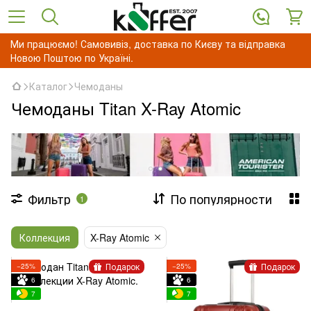
Ми працюємо! Самовивіз, доставка по Києву та відправка
Новою Поштою по Україні.
Каталог
Чемоданы
Чемоданы Titan X-Ray Atomic
Фильтр
По популярности
1
Коллекция
X-Ray Atomic
Подарок
Подарок
−25%
−25%
6
6
7
7