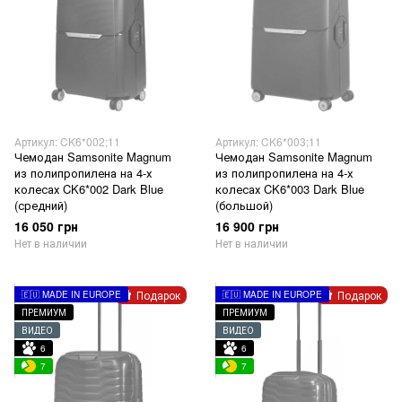
Артикул: CK6*002;11
Артикул: CK6*003;11
Чемодан Samsonite Magnum
Чемодан Samsonite Magnum
из полипропилена на 4-х
из полипропилена на 4-х
колесах CK6*002 Dark Blue
колесах CK6*003 Dark Blue
(средний)
(большой)
16 050 грн
16 900 грн
Нет в наличии
Нет в наличии
Подарок
Подарок
🇪🇺 MADE IN EUROPE
🇪🇺 MADE IN EUROPE
ПРЕМИУМ
ПРЕМИУМ
ВИДЕО
ВИДЕО
6
6
7
7