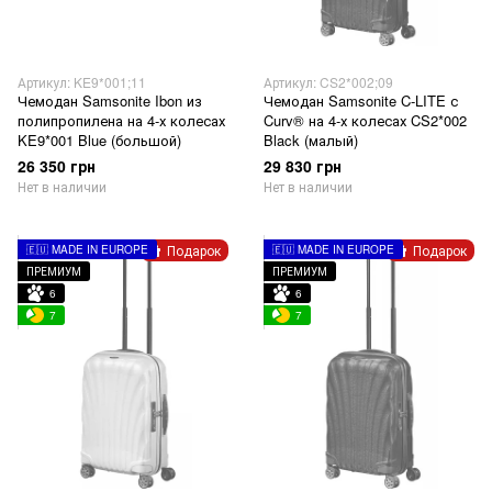
Артикул: KE9*001;11
Артикул: CS2*002;09
Чемодан Samsonite Ibon из
Чемодан Samsonite C-LITE с
полипропилена на 4-х колесах
Curv® на 4-х колесах CS2*002
KE9*001 Blue (большой)
Black (малый)
26 350 грн
29 830 грн
Нет в наличии
Нет в наличии
Подарок
Подарок
🇪🇺 MADE IN EUROPE
🇪🇺 MADE IN EUROPE
ПРЕМИУМ
ПРЕМИУМ
6
6
7
7