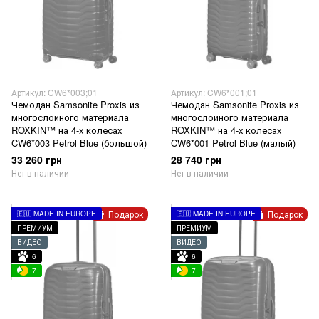
Артикул: CW6*003;01
Артикул: CW6*001;01
Чемодан Samsonite Proxis из
Чемодан Samsonite Proxis из
многослойного материала
многослойного материала
ROXKIN™ на 4-х колесах
ROXKIN™ на 4-х колесах
CW6*003 Petrol Blue (большой)
CW6*001 Petrol Blue (малый)
33 260 грн
28 740 грн
Нет в наличии
Нет в наличии
Подарок
Подарок
🇪🇺 MADE IN EUROPE
🇪🇺 MADE IN EUROPE
ПРЕМИУМ
ПРЕМИУМ
ВИДЕО
ВИДЕО
6
6
7
7