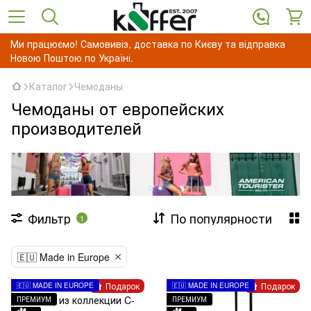
Ми працюємо! Самовивіз, доставка по Києву та відправка
Новою Поштою по Україні.
Каталог
Чемоданы
Чемоданы от европейских
производителей
Фильтр
По популярности
1
🇪🇺 Made in Europe
Подарок
Подарок
🇪🇺 MADE IN EUROPE
🇪🇺 MADE IN EUROPE
ПРЕМИУМ
ПРЕМИУМ