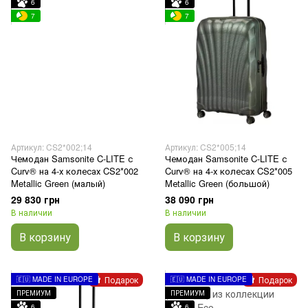
6
6
7
7
Артикул: CS2*002;14
Артикул: CS2*005;14
Чемодан Samsonite C-LITE с
Чемодан Samsonite C-LITE с
Curv® на 4-х колесах CS2*002
Curv® на 4-х колесах CS2*005
Metallic Green (малый)
Mеtallic Green (большой)
29 830 грн
38 090 грн
В наличии
В наличии
В корзину
В корзину
Подарок
Подарок
🇪🇺 MADE IN EUROPE
🇪🇺 MADE IN EUROPE
ПРЕМИУМ
ПРЕМИУМ
6
6