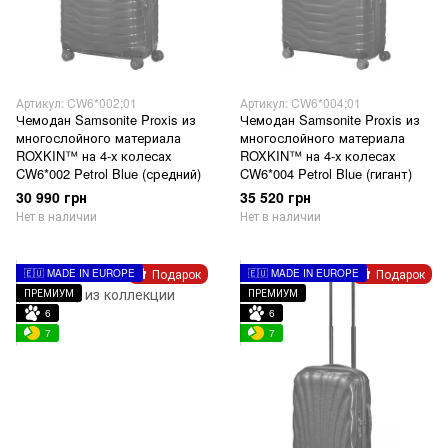
Артикул: CW6*002;01
Артикул: CW6*004;01
Чемодан Samsonite Proxis из
Чемодан Samsonite Proxis из
многослойного материала
многослойного материала
ROXKIN™ на 4-х колесах
ROXKIN™ на 4-х колесах
CW6*002 Petrol Blue (средний)
CW6*004 Petrol Blue (гигант)
30 990 грн
35 520 грн
Нет в наличии
Нет в наличии
Подарок
Подарок
🇪🇺 MADE IN EUROPE
🇪🇺 MADE IN EUROPE
ПРЕМИУМ
ПРЕМИУМ
6
6
7
7