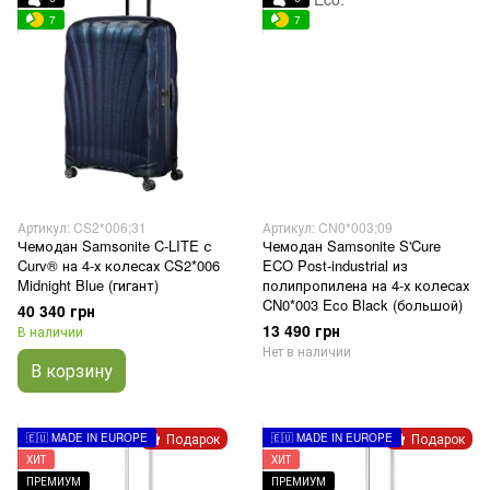
7
7
Артикул: CS2*006;31
Артикул: CN0*003;09
Чемодан Samsonite C-LITE с
Чемодан Samsonite S'Cure
Curv® на 4-х колесах CS2*006
ECO Post-industrial из
Midnight Blue (гигант)
полипропилена на 4-х колесах
CN0*003 Eco Black (большой)
40 340 грн
13 490 грн
В наличии
Нет в наличии
В корзину
Подарок
Подарок
🇪🇺 MADE IN EUROPE
🇪🇺 MADE IN EUROPE
ХИТ
ХИТ
ПРЕМИУМ
ПРЕМИУМ