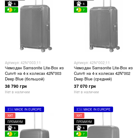
6
6
7
7
Артикул: 42N*003;11
Артикул: 42N*002;11
Чемодан Samsonite Lite-Box из
Чемодан Samsonite Lite-Box из
Curv® на 4-х колесах 42N*003
Curv® на 4-х колесах 42N*002
Deep Blue (большой)
Deep Blue (средний)
38 790 грн
37 070 грн
Нет в наличии
Нет в наличии
🇪🇺 MADE IN EUROPE
🇪🇺 MADE IN EUROPE
ХИТ
ХИТ
ПРЕМИУМ
ПРЕМИУМ
6
6
7
7