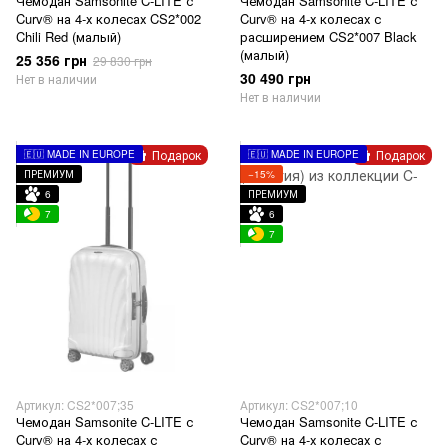
Чемодан Samsonite C-LITE с
Чемодан Samsonite C-LITE с
Curv® на 4-х колесах CS2*002
Curv® на 4-х колесах с
Chili Red (малый)
расширением CS2*007 Black
(малый)
25 356 грн
29 830 грн
30 490 грн
Нет в наличии
Нет в наличии
Подарок
Подарок
🇪🇺 MADE IN EUROPE
🇪🇺 MADE IN EUROPE
ПРЕМИУМ
−15%
6
ПРЕМИУМ
7
6
7
Артикул: CS2*007;35
Артикул: CS2*007;10
Чемодан Samsonite C-LITE с
Чемодан Samsonite C-LITE с
Curv® на 4-х колесах с
Curv® на 4-х колесах с