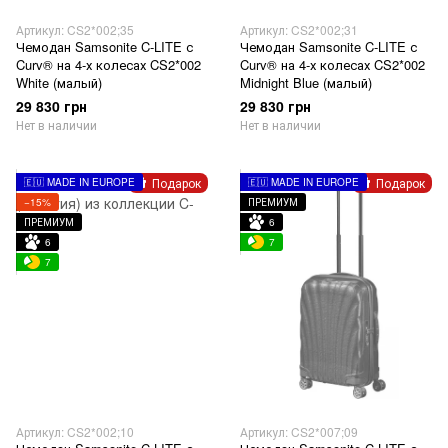
Артикул: CS2*002;35
Артикул: CS2*002;31
Чемодан Samsonite C-LITE с
Чемодан Samsonite C-LITE с
Curv® на 4-х колесах CS2*002
Curv® на 4-х колесах CS2*002
White (малый)
Midnight Blue (малый)
29 830 грн
29 830 грн
Нет в наличии
Нет в наличии
Подарок
Подарок
🇪🇺 MADE IN EUROPE
🇪🇺 MADE IN EUROPE
−15%
ПРЕМИУМ
ПРЕМИУМ
6
6
7
7
Артикул: CS2*002;10
Артикул: CS2*007;09