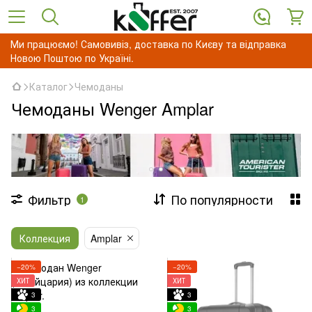
Ми працюємо! Самовивіз, доставка по Києву та відправка
Новою Поштою по Україні.
Каталог
Чемоданы
Чемоданы Wenger Amplar
Фильтр
По популярности
1
Коллекция
Amplar
−20%
−20%
ХИТ
ХИТ
3
3
3
3