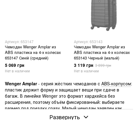
Артикул: 653147
Артикул: 653143
Чемодан Wenger Amplar из
Чемодан Wenger Amplar из
ABS пластика на 4-х колесах
ABS пластика на 4-х колесах
653147 Синій (средний)
653143 Черный (малый)
5 069 грн
3 119 грн
3 899 грн
Нет в наличии
Нет в наличии
Wenger Amplar
- серия жёстких чемоданов с
ABS-корпусом
:
пластик держит форму и защищает вещи при сдаче в
багаж. В линейке Wenger это формат хардкейса без
расширения, поэтому объём фиксированный: выбираете
размер под поездку сразу. Малый чемодан заявлен как
допустимый
для ручной клади
, средние и большие размеры
Развернуть
рассчитаны на сдачу в багаж.
В реальных перелётах Amplar ценят за понятную
“практичную механику”: 4 колеса с вращением на 360° легче