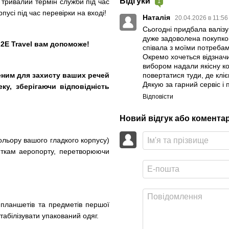
Відгуки
 тривалий термін служби під час
1
усі під час перевірки на вході!
Наталія
20.04.2026 в 11:5
Сьогодні придбала валізу 
дуже задоволена покупкою.
 2E Travel вам допоможе!
співала з моїми потребам
Окремо хочеться відзначи
вибором надали якісну ко
еним для захисту ваших речей
повертатися туди, де кліє
Дякую за гарний сервіс і
ку, зберігаючи відповідність
Відповісти
Новий відгук або комента
кольору вашого гладкого корпусу)
иткам аеропорту, перетворюючи
 планшетів та предметів першої
табілізувати упакований одяг.