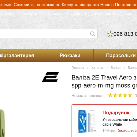
юємо! Самовивіз, доставка по Києву та відправка Новою Поштою по 
а
Гарантія та сервіс
Повернення та обмін
Відгуки про магазин
Блог
096 813 
кіргалантерея
Рюкзаки
Парасольки
Головна
Каталог
Валізи
Валіз
Валіза 2E Travel Aero 
spp-aero-m-mg moss gr
Немає в наявності
1
Подарунок
Універсальний кабел
сable White
140 грн
безкоштов