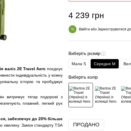
4 239 грн
Ввійти
або
Зареєструватися
дл
%
Виберіть розмір
Мала S
Середня M
Вел
я валіз 2E Travel Aero
поєднує
ивнести індивідуальність у кожну
Виберіть колір
 унікальну історію та пробуджує
він витримує тягар подорожі з
безпечують плавний, легкий рух
ся, забезпечує до 20% більше
ПРОДАНО
ню хвилину. Замок стандарту TSA