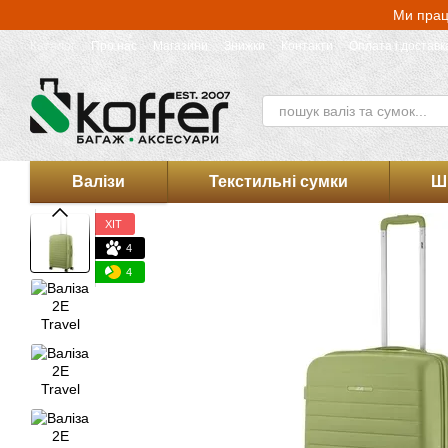
Перейти до основного контенту
Ми прац
Каталог
Про нас
Магазини
Знижки
Контакти
Оплата і доставк
Оферта магазину Koffer.UA
Валізи
Текстильні сумки
Ш
ХІТ
4
4