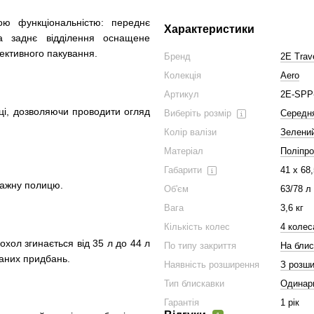
ою функціональністю: переднє
Характеристики
 а заднє відділення оснащене
ективного пакування.
Бренд
2E Trave
Колекція
Aero
Артикул
2E-SPP
еці, дозволяючи проводити огляд
Виберіть розмір
Середн
Колір валізи
Зелени
Матеріал
Поліпро
Габарити
41 х 68
гажну полицю.
Об'єм
63/78 л
Вага
3,6 кг
Кількість колес
4 колес
охол згинається від 35 л до 44 л
По типу закриття
На блис
аних придбань.
Наявність розширення
З розш
Тип блискавки
Одинар
Гарантія
1 рік