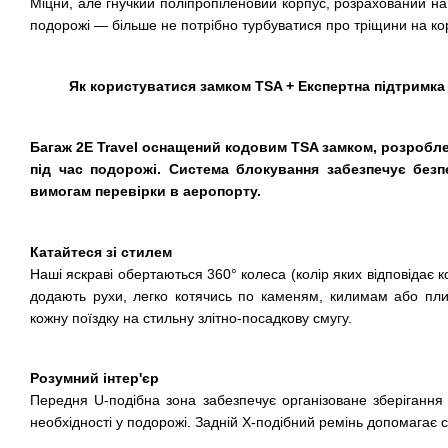
Міцни, але гнучкий поліпропіленовий корпус, розрахований на
подорожі — більше не потрібно турбуватися про тріщини на корп
Як користуватися замком TSA + Експертна підтримка
Багаж 2E Travel оснащений кодовим TSA замком, розробл
під час подорожі. Система блокування забезпечує безпе
вимогам перевірки в аеропорту.
Катайтеся зі стилем
Наші яскраві обертаються 360° колеса (колір яких відповідає 
додають рухи, легко котячись по каменям, килимам або пл
кожну поїздку на стильну злітно-посадкову смугу.
Розумний інтер'єр
Передня U-подібна зона забезпечує організоване зберігання
необхідності у подорожі. Задній X-подібний ремінь допомагає с