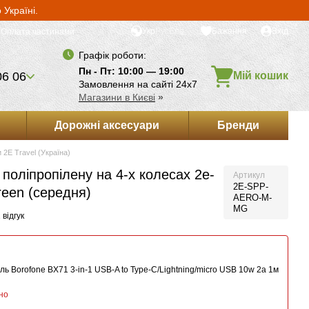
Україні.
Укр
Рус
Eng
Бажання
Вхід
Оплата частинами
Графік роботи:
Пн - Пт: 10:00 — 19:00
06 06
Мій кошик
Замовлення на сайті 24х7
Магазини в Києві
»
Дорожні аксесуари
Бренди
и 2E Travel (Україна)
з поліпропілену на 4-х колесах 2e-
Артикул
2E-SPP-
een (середня)
AERO-M-
MG
 відгук
ь Borofone BX71 3-in-1 USB-A to Type-C/Lightning/micro USB 10w 2a 1м
но