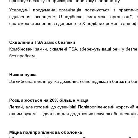
підвищує безпеку та прискорює перевірку в аеропорту.
Усередині продумана організація поєднується з практичн
відділення оснащене U-подібною системою організації,
системою стиснення за допомогою X-подібних ременів для еф
Схвалений TSA замок безпеки
Комбіновані замки, схвалені TSA, збережуть ваші речі у безп
без проблем.
Нижня ручка
Заглиблена нижня ручка дозволяє легко піднімати багаж на ба
Розширюється на 20% більше місця
Легкий, але готовий до сувенірів! Поліпропіленовий жорсткий ч
одним рухом — ідеально для додаткових покупок або несподів
Міцна поліпропіленова оболонка