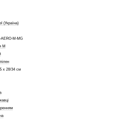
l (Україна)
-AERO-M-MG
я M
й
пілен
,5 х 28/34 см
а
кавці
иренням
на