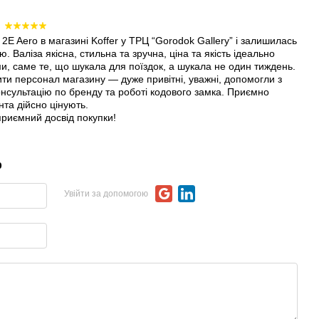
6
2E Aero в магазині Koffer у ТРЦ “Gorodok Gallery” і залишилась
 Валіза якісна, стильна та зручна, ціна та якість ідеально
и, саме те, що шукала для поїздок, а шукала не один тиждень.
ти персонал магазину — дуже привітні, уважні, допомогли з
нсультацію по бренду та роботі кодового замка. Приємно
нта дійсно цінують.
 приємний досвід покупки!
р
Увійти за допомогою