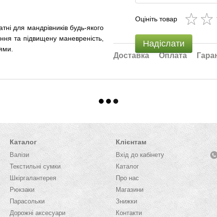
Оцініть товар
тні для мандрівників будь-якого
ління та підвищену маневреність,
Надіслати
ями.
Доставка
Оплата
Гара
Каталог
Клієнтам
Валізи
Вхід до кабінету
Текстильні сумки
Каталог
Шкіргалантерея
Про нас
Рюкзаки
Магазини
Парасольки
Знижки
Дорожні аксесуари
Контакти