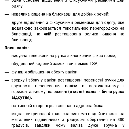
одягу;
невелика кишеня на блискавці для дрібних речей;
друге відділення з фіксуючими ременями для одягу, яке
додатково закривається текстильною перегородкою на
блискавці, на якій розташована велика кишеня на
блискавці;
Зовні валіз:
висувна телескопічна ручка з кнопковим фіксатором;
вбудований кодовий замок з системою TSA;
функція збільшення обсягу валізи;
зверху і збоку у валізи розташовані переносні ручки для
зручності перенесення валізи в вертикальному і
горизонтальному положенні
(в малій валізі - бічна ручка
відсутня);
на тильній стороні розташована адресна бірка;
міцна і витривала 4-х колісна система подвійних коліс на
металевих підшипниках з радіусом обертання на 360
градусів, завдяки чому валіза дуже зручна у