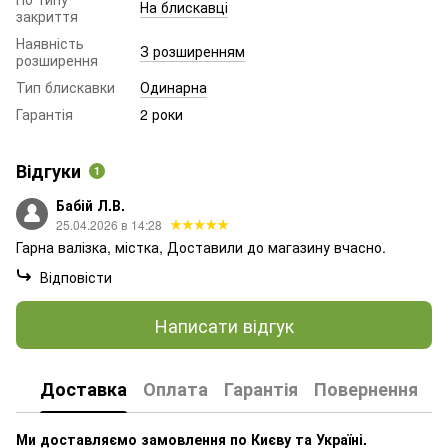
На блискавці
закриття
Наявність
З розширенням
розширення
Тип блискавки
Одинарна
Гарантія
2 роки
Відгуки
1
Бабій Л.В.
25.04.2026 в 14:28
Гарна валізка, містка, Доставили до магазину вчасно.
Відповісти
Написати відгук
Доставка
Оплата
Гарантія
Повернення
К
Ми доставляємо замовлення по Києву та Україні.