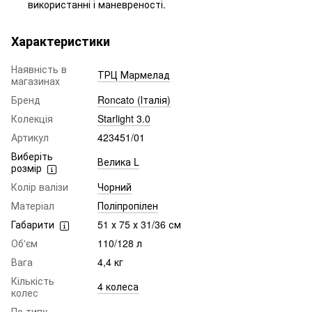
використанні і маневреності.
Характеристики
Наявність в
ТРЦ Мармелад
магазинах
Бренд
Roncato (Італія)
Колекція
Starlight 3.0
Артикул
423451/01
Виберіть
Велика L
розмір
Колір валізи
Чорний
Матеріал
Поліпропілен
Габарити
51 х 75 х 31/36 см
Об'єм
110/128 л
Вага
4,4 кг
Кількість
4 колеса
колес
По типу