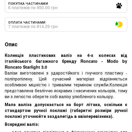
ПОКУПКА ЧАСТИНАМИ
6 платежів по 950.00 грн
ОПЛАТА ЧАСТИНАМИ
7 платежів по 814.29 грн
Опис
Колекція пластикових валіз на 4-х колесах від
італійського багажного бренду Roncato - Modo by
Roncato Starlight 3.0
Валізи виготовлені з ударостійкого і гнучкого пластику -
поліпропілену. Цей сучасний матеріал відрізняється
особливою міцністю і тривалим терміном служби.Колекція
представлена безліччю яскравих і насичених кольорів, тому
ви з легкістю оберете собі валізу улюбленого кольору.
Мала валіза допускається на борт літака, оскільки є
стандартом ручної поклажі (габаритні розміри ручної
поклажі уточнюйте заздалегідь в авіаперевізника).
Всередині валіз:
одне основне відділення з фіксуючими ременями для