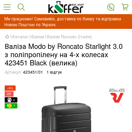
Ми працюємо! Самовивіз, доставка по Києву та відправка
Новою Поштою по Україні.
Каталог
Валізи
Валізи Roncato (Італія)
Валіза Modo by Roncato Starlight 3.0
з поліпропілену на 4-х колесах
423451 Black (велика)
Артикул:
423451/01
1 відгук
−5%
ХІТ
6
7