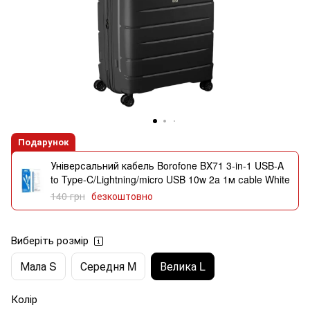
Подарунок
Універсальний кабель Borofone BX71 3-in-1 USB-A
to Type-C/Lightning/micro USB 10w 2a 1м сable White
140 грн
безкоштовно
Виберіть розмір
Мала S
Середня M
Велика L
Колір