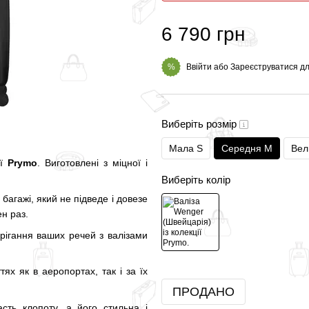
6 790 грн
Ввійти
або
Зареєструватися
дл
%
Виберіть розмір
Мала S
Середня M
Вел
ії
Prymo
. Виготовлені з міцної і
Виберіть колір
багажі, який не підведе і довезе
ен раз.
рігання ваших речей з валізами
ях як в аеропортах, так і за їх
ПРОДАНО
сть клопоту, а його стильна і