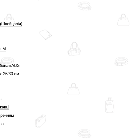
(Швейцарія)
я M
рбонат/ABS
 x 26/30 см
а
кавці
иренням
на