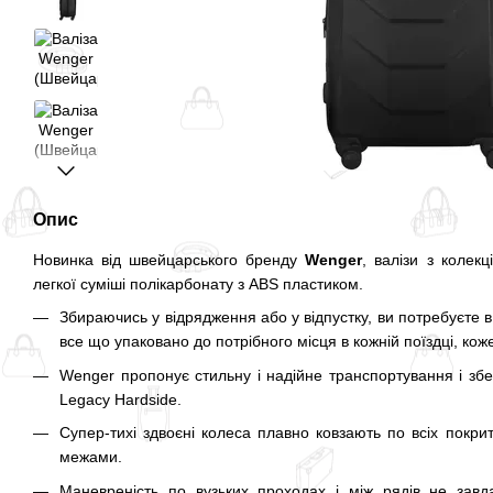
Опис
Новинка від швейцарського бренду
Wenger
, валізи з колекц
легкої суміші полікарбонату з ABS пластиком.
Збираючись у відрядження або у відпустку, ви потребуєте в 
все що упаковано до потрібного місця в кожній поїздці, кож
Wenger пропонує стильну і надійне транспортування і збе
Legacy Hardside.
Супер-тихі здвоєні колеса плавно ковзають по всіх покритт
межами.
Маневреність по вузьких проходах і між рядів не завда