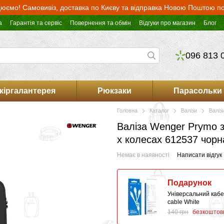
юємо! Самовивіз, доставка по Києву та відправка Новою Поштою по 
а
Гарантія та сервіс
Повернення та обмін
Відгуки про магазин
Блог
096 813 
кіргалантерея
Рюкзаки
Парасольки
Головна
Каталог
Валізи
Валіз
Валіза Wenger Prymo з
х колесах 612537 чорн
Немає в наявності
Написати відгук
Подарунок
Універсальний кабел
сable White
140 грн
безкоштов