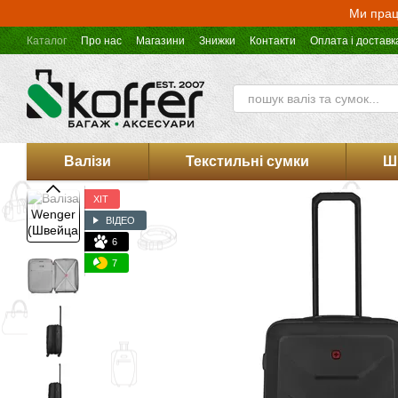
Перейти до основного контенту
Ми прац
Каталог
Про нас
Магазини
Знижки
Контакти
Оплата і доставк
Оферта магазину Koffer.UA
Валізи
Текстильні сумки
Ш
ХІТ
ВІДЕО
6
7