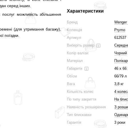
дан серед інших.
Характеристики
 послуг можливість збільшення
Бренд
Wenger 
 ремені (для утримання багажу),
Колекція
Prymo
єї поїздки.
Артикул
612537
Виберіть розмір
Середн
Колір валізи
Чорний
Матеріал
Поліка
Габарити
46 x 66
Об'єм
66/79 л
Вага
3,8 кг
Кількість колес
4 колес
По типу закриття
На блис
Наявність розширення
З розш
Тип блискавки
Одинар
Гарантія
3 роки