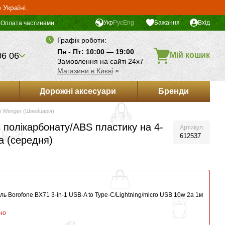
Україні.
Укр
Рус
Eng
Бажання
Вхід
Оплата частинами
Графік роботи:
Пн - Пт: 10:00 — 19:00
06 06
Мій кошик
Замовлення на сайті 24х7
Магазини в Києві
»
Дорожні аксесуари
Бренди
и Wenger (Швейцарія)
 полікарбонату/ABS пластику на 4-
Артикул
612537
а (середня)
ь Borofone BX71 3-in-1 USB-A to Type-C/Lightning/micro USB 10w 2a 1м
но