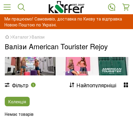
Ми працюємо! Самовивіз, доставка по Києву та відправка
Новою Поштою по Україні.
Каталог
Валізи
Валізи American Tourister Rejoy
Фільтр
Найпопулярніші
1
Колекція
Немає товарів