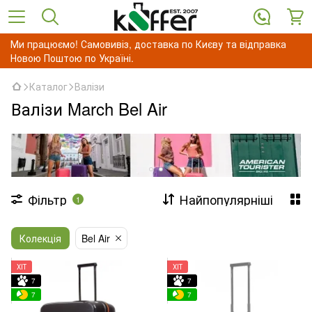
Ми працюємо! Самовивіз, доставка по Києву та відправка
Новою Поштою по Україні.
Каталог
Валізи
Валізи March Bel Air
Фільтр
Найпопулярніші
1
Колекція
Bel Air
ХІТ
ХІТ
7
7
7
7