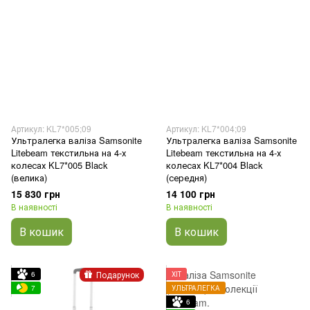
Артикул: KL7*005;09
Артикул: KL7*004;09
Ультралегка валіза Samsonite
Ультралегка валіза Samsonite
Litebeam текстильна на 4-х
Litebeam текстильна на 4-х
колесах KL7*005 Black
колесах KL7*004 Black
(велика)
(середня)
15 830 грн
14 100 грн
В наявності
В наявності
В кошик
В кошик
Подарунок
6
ХІТ
7
УЛЬТРАЛЕГКА
6