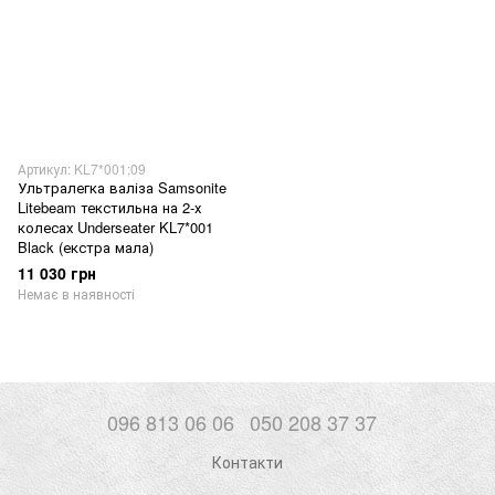
Артикул: KL7*001;09
Ультралегка валіза Samsonite
Litebeam текстильна на 2-х
колесах Underseater KL7*001
Black (екстра мала)
11 030 грн
Немає в наявності
096 813 06 06
050 208 37 37
Контакти