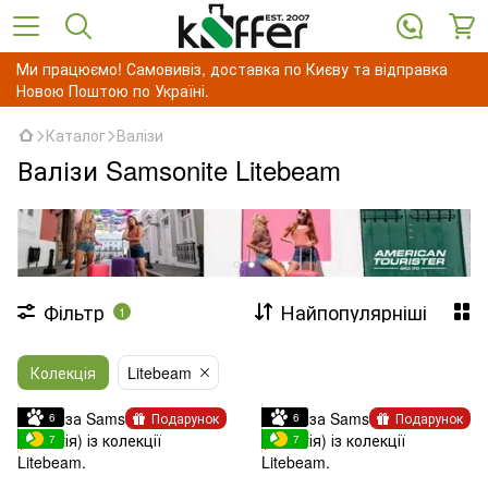
Ми працюємо! Самовивіз, доставка по Києву та відправка
Новою Поштою по Україні.
Каталог
Валізи
Валізи Samsonite Litebeam
Фільтр
Найпопулярніші
1
Колекція
Litebeam
Подарунок
Подарунок
6
6
7
7