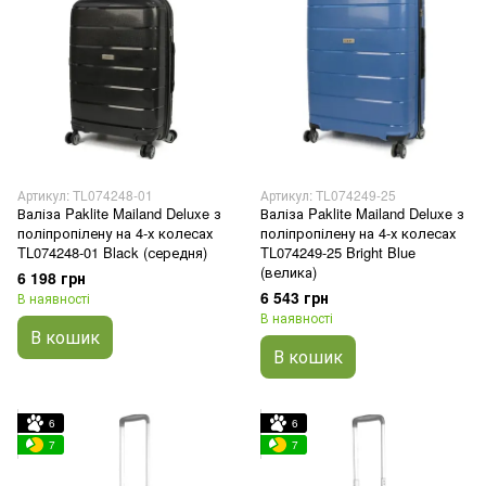
Артикул: TL074248-01
Артикул: TL074249-25
Валіза Paklite Mailand Deluxe з
Валіза Paklite Mailand Deluxe з
поліпропілену на 4-х колесах
поліпропілену на 4-х колесах
TL074248-01 Black (середня)
TL074249-25 Bright Blue
(велика)
6 198 грн
6 543 грн
В наявності
В наявності
В кошик
В кошик
6
6
7
7