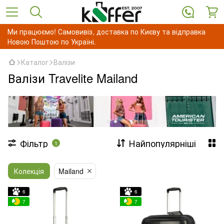
Ми працюємо! Самовивіз, доставка по Києву та відправка
Новою Поштою по Україні.
Каталог
Валізи
Валізи Travelite Mailand
Фільтр
Найпопулярніші
1
Колекція
Mailand
6
6
7
7