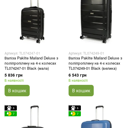
Артикул: TL074247-01
Артикул: TL074249-01
Валіза Paklite Mailand Deluxe з
Валіза Paklite Mailand Deluxe з
поліпропілену на 4-х колесах
поліпропілену на 4-х колесах
TL074247-01 Black (мала)
TL074249-01 Black (велика)
5 836 грн
6 543 грн
В наявності
В наявності
В кошик
В кошик
6
6
7
7